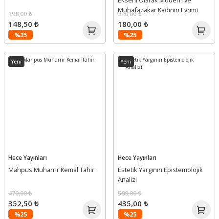
Ekseni Olarak Modern ve
Muhafazakar Kadının Evrimi
198,00 ₺
240,00 ₺
148,50 ₺
180,00 ₺
%25
%25
Yeni
Yeni
Hece Yayınları
Hece Yayınları
Mahpus Muharrir Kemal Tahir
Estetik Yargının Epistemolojik
Analizi
470,00 ₺
580,00 ₺
352,50 ₺
435,00 ₺
%25
%25