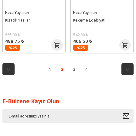
Hece Yayınları
Hece Yayınları
Kısacık Yazılar
Kekeme Edebiyat
665,00 ₺
542,00 ₺
498,75 ₺
406,50 ₺
%25
%25
1
2
3
4
E-Bültene Kayıt Olun