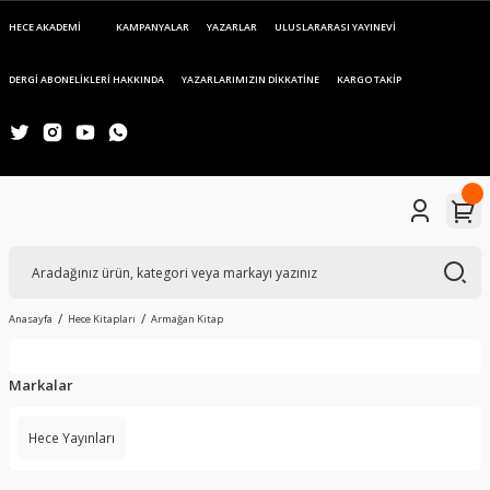
HECE AKADEMİ
KAMPANYALAR
YAZARLAR
ULUSLARARASI YAYINEVİ
DERGİ ABONELİKLERİ HAKKINDA
YAZARLARIMIZIN DİKKATİNE
KARGO TAKİP
Anasayfa
Hece Kitapları
Armağan Kitap
Markalar
Hece Yayınları