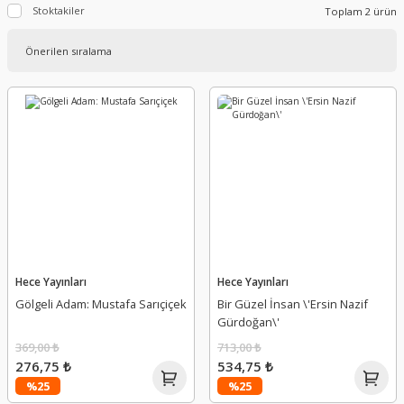
Stoktakiler
Toplam 2 ürün
Hece Yayınları
Hece Yayınları
Gölgeli Adam: Mustafa Sarıçiçek
Bir Güzel İnsan \'Ersin Nazif
Gürdoğan\'
369,00 ₺
713,00 ₺
276,75 ₺
534,75 ₺
%25
%25