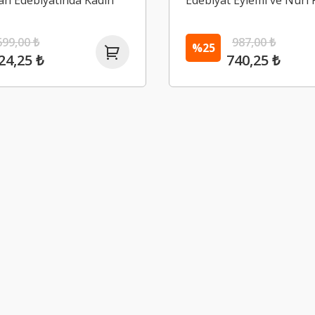
an Edebiyatında Kadın
Edebiyat Eylemi ve Nuri 
699,00 ₺
987,00 ₺
%25
24,25 ₺
740,25 ₺