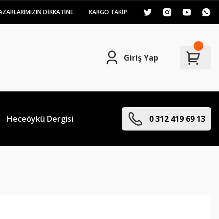
AZARLARIMIZIN DİKKATİNE
KARGO TAKİP
Giriş Yap
Heceöykü Dergisi
0 312 419 69 13