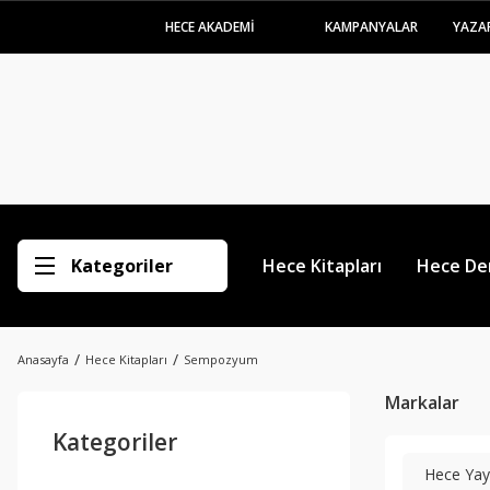
HECE AKADEMİ
KAMPANYALAR
YAZA
Kategoriler
Hece Kitapları
Hece Der
Anasayfa
Hece Kitapları
Sempozyum
Markalar
Kategoriler
Hece Yayı