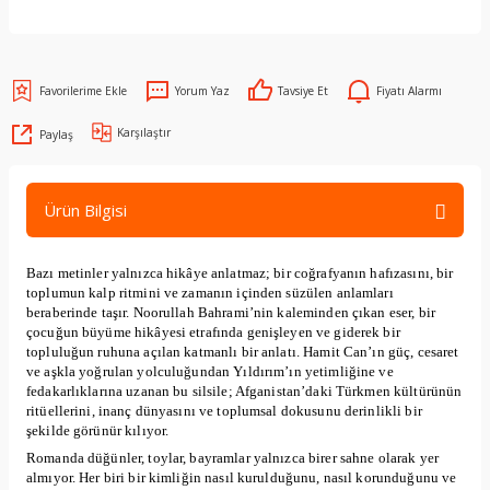
Yorum Yaz
Tavsiye Et
Fiyatı Alarmı
Karşılaştır
Paylaş
Ürün Bilgisi
Bazı metinler yalnızca hikâye anlatmaz; bir coğrafyanın hafızasını, bir
toplumun kalp ritmini ve zamanın içinden süzülen anlamları
beraberinde taşır. Noorullah Bahrami’nin kaleminden çıkan eser, bir
çocuğun büyüme hikâyesi etrafında genişleyen ve giderek bir
topluluğun ruhuna açılan katmanlı bir anlatı. Hamit Can’ın güç, cesaret
ve aşkla yoğrulan yolculuğundan Yıldırım’ın yetimliğine ve
fedakarlıklarına uzanan bu silsile; Afganistan’daki Türkmen kültürünün
ritüellerini, inanç dünyasını ve toplumsal dokusunu derinlikli bir
şekilde görünür kılıyor.
Romanda düğünler, toylar, bayramlar yalnızca birer sahne olarak yer
almıyor. Her biri bir kimliğin nasıl kurulduğunu, nasıl korunduğunu ve