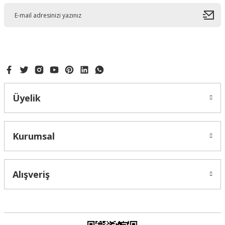
Ürün açıklamasında eksik bilgiler bulunuyor.
Ürün bilgilerinde hatalar bulunuyor.
Ürün fiyatı diğer sitelerden daha pahalı.
Bu ürüne benzer farklı alternatifler olmalı.
Üyelik
Gönder
Kurumsal
Alışveriş