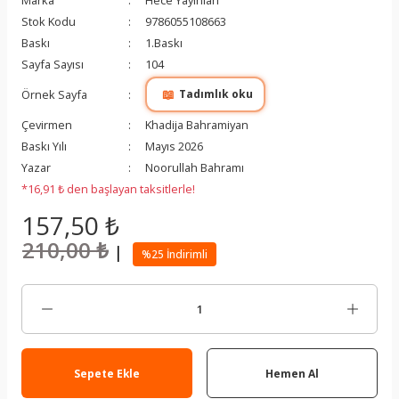
Marka
Hece Yayınları
Stok Kodu
9786055108663
Baskı
1.Baskı
Sayfa Sayısı
104
📖
Örnek Sayfa
Tadımlık oku
Çevirmen
Khadija Bahramiyan
Baskı Yılı
Mayıs 2026
Yazar
Noorullah Bahramı
*16,91 ₺ den başlayan taksitlerle!
157,50 ₺
210,00 ₺
|
%25 İndirimli
Sepete Ekle
Hemen Al