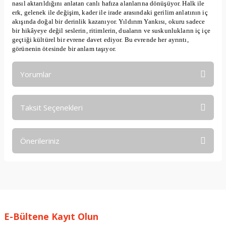
nasıl aktarıldığını anlatan canlı hafıza alanlarına dönüşüyor. Halk ile
erk, gelenek ile değişim, kader ile irade arasındaki gerilim anlatının iç
akışında doğal bir derinlik kazanıyor. Yıldırım Yankısı, okuru sadece
bir hikâyeye değil seslerin, ritimlerin, duaların ve suskunlukların iç içe
geçtiği kültürel bir evrene davet ediyor. Bu evrende her ayrıntı,
görünenin ötesinde bir anlam taşıyor.
Yorumlar
Taksit Seçenekleri
Bu ürüne ilk yorumu siz yapın!
Önerileriniz
Yorum Yaz
Bu ürünün fiyat bilgisi, resim, ürün açıklamalarında ve diğer
konularda yetersiz gördüğünüz noktaları öneri formunu
kullanarak tarafımıza iletebilirsiniz.
Görüş ve önerileriniz için teşekkür ederiz.
E-Bültene Kayıt Olun
Ürün resmi kalitesiz, bozuk veya görüntülenemiyor.