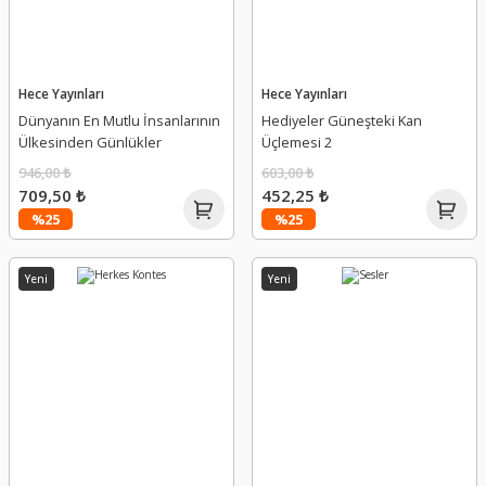
Hece Yayınları
Hece Yayınları
Dünyanın En Mutlu İnsanlarının
Hediyeler Güneşteki Kan
Ülkesinden Günlükler
Üçlemesi 2
946,00 ₺
603,00 ₺
709,50 ₺
452,25 ₺
%25
%25
Yeni
Yeni