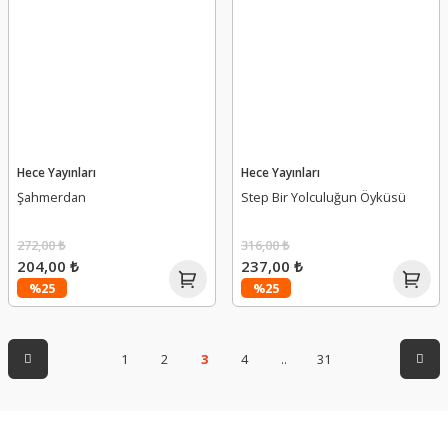
Hece Yayınları
Hece Yayınları
Şahmerdan
Step Bir Yolculuğun Öyküsü
272,00 ₺
316,00 ₺
204,00 ₺
237,00 ₺
%25
%25
1
2
3
4
..
31