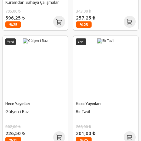
Kuramdan Sahaya Çalışmalar
795,00 ₺
343,00 ₺
596,25 ₺
257,25 ₺
%25
%25
Yeni
Yeni
Hece Yayınları
Hece Yayınları
Gülşen-i Raz
Bir Tavil
302,00 ₺
268,00 ₺
226,50 ₺
201,00 ₺
%25
%25