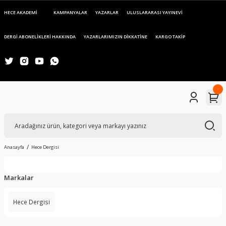
HECE AKADEMİ
KAMPANYALAR
YAZARLAR
ULUSLARARASI YAYINEVİ
DERGİ ABONELİKLERİ HAKKINDA
YAZARLARIMIZIN DİKKATİNE
KARGO TAKİP
Anasayfa
Hece Dergisi
Markalar
Hece Dergisi