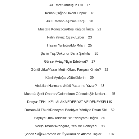
Ali Emre/Unutuşun Dili 17
Kenan Çağan/Dikenli Papuç 18
Ali K. Metin/Faşizme Karşı 20
Mustafa Köneçoğlu/Boş Kâğıda İmza 21
Fatih Yavuz Çiçek/Ezber 23
Hasan Yurtoğlu/Mor/Marj 25
Şahin Taş/Dokunur Bana Şarkılar 26
Gürsel Aytaç/Niçin Edebiyat? 27
Gönül Utku/Yazar Metin Okur: Parçası Kimde? 32
Kâmil Aydoğan/Günlüklerim 39
Abdullah Harmancı/Kötü Yazar ne Yazar? 43
Mustafa Şerif Onaran/Gelenekten Güncele Şiir Notları... 45
Dosya: TEHLİKELİ ALAKA EDEBİYAT VE DENEYSELLİK
Dursun Ali Tökel/Deneysel Edebiyat Yönüyle Divan Şiiri 52
Hayriye Ünal/Tekinsiz Bir Edebiyata Doğru 80
Necip Tosun/Avangard, Yeni ve Deneysel 98
Şaban Sağlık/Roman ve Öykümüzde Atlama Taşları... 107