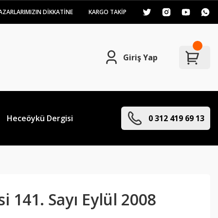
AZARLARIMIZIN DİKKATİNE
KARGO TAKİP
Giriş Yap
Heceöykü Dergisi
0 312 419 69 13
i 141. Sayı Eylül 2008