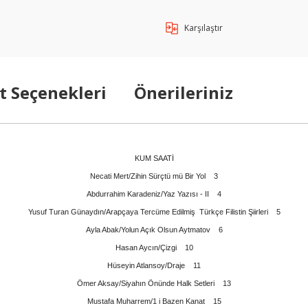
Karşılaştır
t Seçenekleri
Önerileriniz
KUM SAATİ
Necati Mert/Zihin Sürçtü mü Bir Yol 3
Abdurrahim Karadeniz/Yaz Yazısı - II 4
Yusuf Turan Günaydın/Arapçaya Tercüme Edilmiş Türkçe Filistin Şiirleri 5
Ayla Abak/Yolun Açık Olsun Aytmatov 6
Hasan Aycın/Çizgi 10
Hüseyin Atlansoy/Draje 11
Ömer Aksay/Siyahın Önünde Halk Setleri 13
Mustafa Muharrem/1 i Bazen Kanat 15