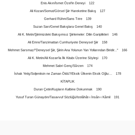
Enis Akın/İsmet Özel'in Deneyi 122
Ali Kozan/Somut/Görsel Şiir Hareketine Bakış 127
Gerhard Rühm/Sans Tıtre 139
Suzan Sarı/Genel Bakışlara Genel Bakış 140
Ali K. Metin/Şiirimizdeki Bakışımsız Şiirlemeler: Dilin Gariplikleri 146
Ali Emre/Tanzimattan Cumhuriyete Deneysel Şiir 158
Mehmet Sarsmaz/"Deneysel Şiir, Şiirin Ana Yolunun Yan Yollarından Biridir..." 166
Ali K. Metin/Ali Kozan'la İlk Kitabı Üzerine Söyleşi 170
Mehmet Sabri Genç/Sûrzen 174
İshak Yetiş/Soljenitsin ne Zaman Öldü?/Eksik Ülkenin Eksik Oğlu:... 178
KİTAPLIK
Duran Çetin/Kuşların Kalbine Dokunmak 190
Yusuf Turan Günaydın/Tasavvuf Sözlüğü/Istılâhât-ı İnsân-ı Kâmil 191
arda yetersiz gördüğünüz noktaları öneri formunu kullanarak tarafımıza ilet
Bu ürüne ilk yorumu siz yapın!