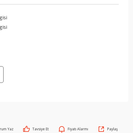
gisi
gisi
rum Yaz
Tavsiye Et
Fiyatı Alarmı
Paylaş