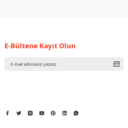
Ürün resmi kalitesiz, bozuk veya görüntülenemiyor.
Ürün açıklamasında eksik bilgiler bulunuyor.
Ürün bilgilerinde hatalar bulunuyor.
Ürün fiyatı diğer sitelerden daha pahalı.
Bu ürüne benzer farklı alternatifler olmalı.
E-Bültene Kayıt Olun