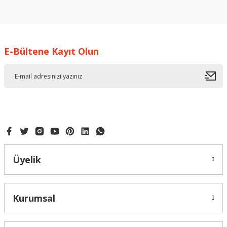
Bu ürünün fiyat bilgisi, resim, ürün açıklamalarında ve diğer
konularda yetersiz gördüğünüz noktaları öneri formunu
kullanarak tarafımıza iletebilirsiniz.
Görüş ve önerileriniz için teşekkür ederiz.
E-Bültene Kayıt Olun
Ürün resmi kalitesiz, bozuk veya görüntülenemiyor.
Ürün açıklamasında eksik bilgiler bulunuyor.
Ürün bilgilerinde hatalar bulunuyor.
Ürün fiyatı diğer sitelerden daha pahalı.
Bu ürüne benzer farklı alternatifler olmalı.
Üyelik
Gönder
Kurumsal