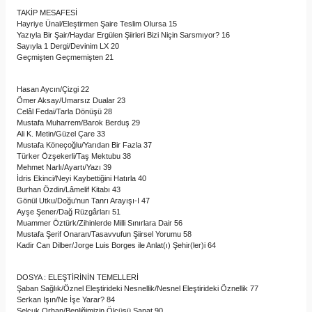
TAKİP MESAFESİ
Hayriye Ünal/Eleştirmen Şaire Teslim Olursa 15
Yazıyla Bir Şair/Haydar Ergülen Şiirleri Bizi Niçin Sarsmıyor? 16
Sayıyla 1 Dergi/Devinim LX 20
Geçmişten Geçmemişten 21
Hasan Aycın/Çizgi 22
Ömer Aksay/Umarsız Dualar 23
Celâl Fedai/Tarla Dönüşü 28
Mustafa Muharrem/Barok Berduş 29
Ali K. Metin/Güzel Çare 33
Mustafa Köneçoğlu/Yarıdan Bir Fazla 37
Türker Özşekerli/Taş Mektubu 38
Mehmet Narlı/Ayartı/Yazı 39
İdris Ekinci/Neyi Kaybettiğini Hatırla 40
Burhan Özdin/Lâmelif Kitabı 43
Gönül Utku/Doğu'nun Tanrı Arayışı-I 47
Ayşe Şener/Dağ Rüzgârları 51
Muammer Öztürk/Zihinlerde Milli Sınırlara Dair 56
Mustafa Şerif Onaran/Tasavvufun Şiirsel Yorumu 58
Kadir Can Dilber/Jorge Luis Borges ile Anlat(ı) Şehir(ler)i 64
DOSYA : ELEŞTİRİNİN TEMELLERİ
Şaban Sağlık/Öznel Eleştirideki Nesnellik/Nesnel Eleştirideki Öznellik 77
Serkan Işın/Ne İşe Yarar? 84
Selçuk Orhan/Benliğimizin Ölçüsü Sanat 90