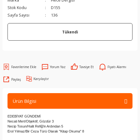
Marka
Hece Dergisi
Stok Kodu
D155
Sayfa Sayısı
136
Tükendi
Yorum Yaz
Tavsiye Et
Fiyatı Alarmı
Karşılaştır
Paylaş
Ürün Bilgisi
EDEBİYAT GÜNDEMİ
Necati Mert/Objektif, Gözdür 3
Necip Tosun/Halit Refiğ'in Ardından 5
Erol Yılmaz/Bir Ceza Türü Olarak "Kitap Okuma" 8