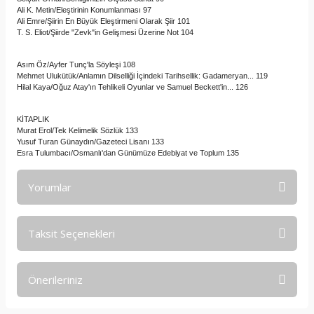
Ali K. Metin/Eleştirinin Konumlanması 97
Ali Emre/Şiirin En Büyük Eleştirmeni Olarak Şiir 101
T. S. Eliot/Şiirde "Zevk"in Gelişmesi Üzerine Not 104
Asım Öz/Ayfer Tunç'la Söyleşi 108
Mehmet Ulukütük/Anlamın Dilselliği İçindeki Tarihsellik: Gadameryan... 119
Hilal Kaya/Oğuz Atay'ın Tehlikeli Oyunlar ve Samuel Beckett'in... 126
KİTAPLIK
Murat Erol/Tek Kelimelik Sözlük 133
Yusuf Turan Günaydın/Gazeteci Lisanı 133
Esra Tulumbacı/Osmanlı'dan Günümüze Edebiyat ve Toplum 135
Yorumlar
Taksit Seçenekleri
Bu ürüne ilk yorumu siz yapın!
Önerileriniz
Yorum Yaz