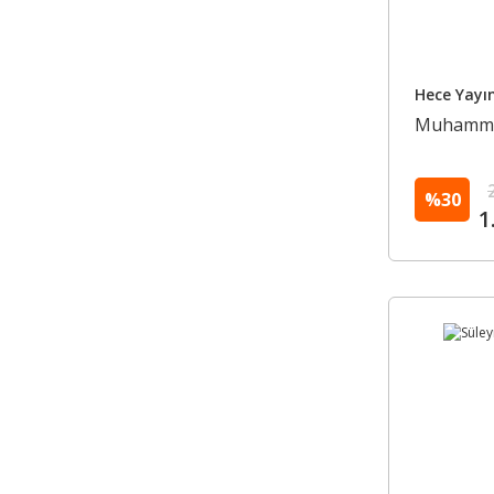
Hece Yayın
Muhammed 
%30
1