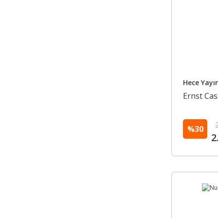
Hece Yayın
Ernst Cass
%30
2