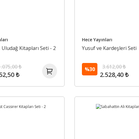
ları
Hece Yayınları
Uludağ Kitapları Seti - 2
Yusuf ve Kardeşleri Seti
1.075,00 ₺
3.612,00 ₺
%30
52,50 ₺
2.528,40 ₺