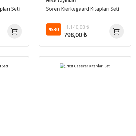
Hece Yayınları
pları Seti
Soren Kierkegaard Kitapları Seti
1.140,00 ₺
%30
798,00 ₺