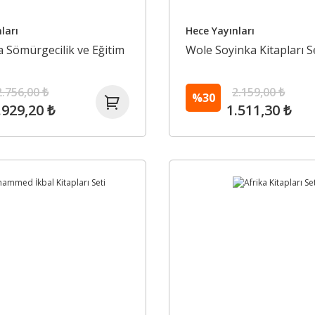
ları
Hece Yayınları
da Sömürgecilik ve Eğitim
Wole Soyinka Kitapları S
2.756,00 ₺
2.159,00 ₺
%30
.929,20 ₺
1.511,30 ₺