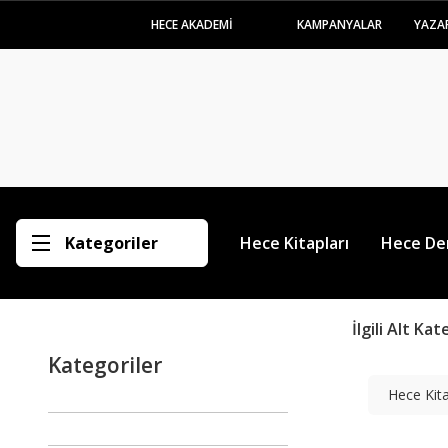
HECE AKADEMİ
KAMPANYALAR
YAZA
Kategoriler
Hece Kitapları
Hece Der
İlgili Alt Ka
Kategoriler
Hece Kita