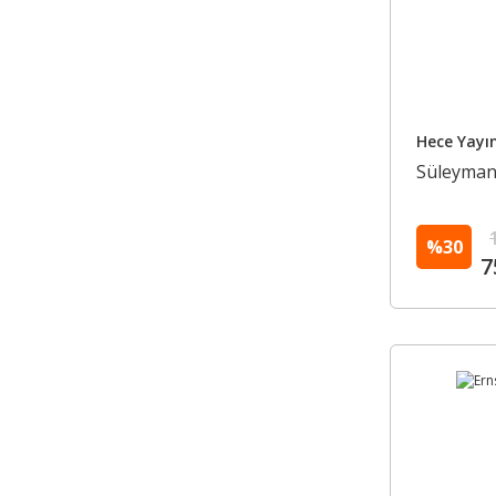
Hece Yayın
Süleyman 
%30
7