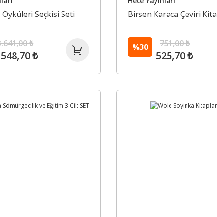
ları
Hece Yayınları
yküleri Seçkisi Seti
Birsen Karaca Çeviri Kita
3.641,00 ₺
751,00 ₺
%30
.548,70 ₺
525,70 ₺