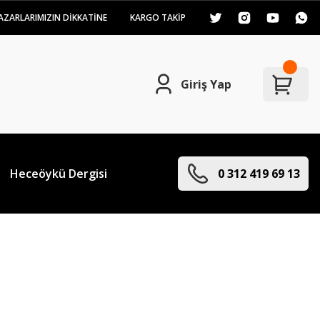
AZARLARIMIZIN DİKKATİNE
KARGO TAKİP
Giriş Yap
Heceöykü Dergisi
0 312 419 69 13