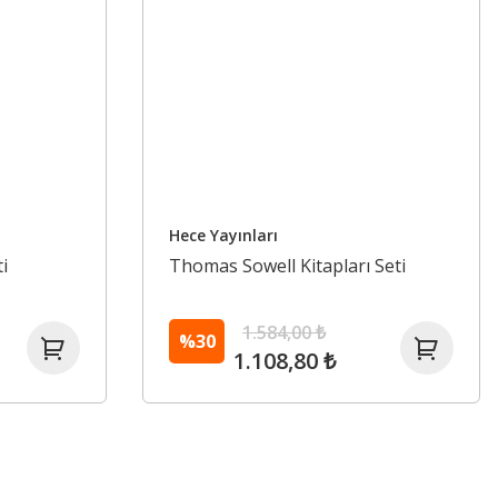
Hece Yayınları
i
Thomas Sowell Kitapları Seti
1.584,00 ₺
%30
1.108,80 ₺