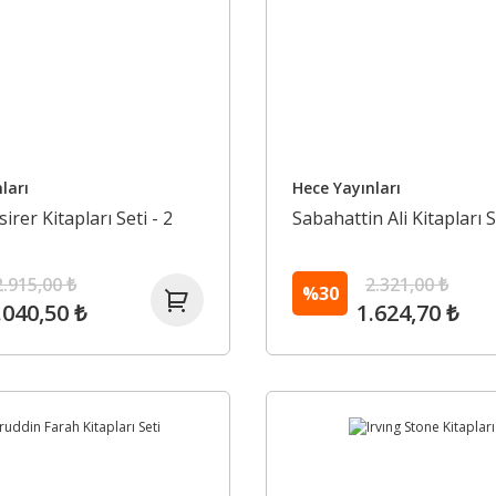
ları
Hece Yayınları
irer Kitapları Seti - 2
Sabahattin Ali Kitapları S
2.915,00 ₺
2.321,00 ₺
%30
.040,50 ₺
1.624,70 ₺