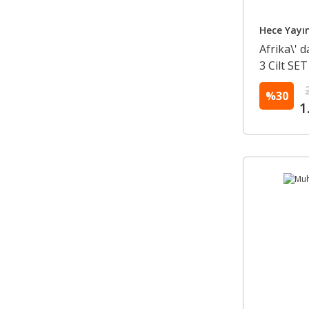
Hece Yayın
Afrika\' 
3 Cilt SET
%30
1