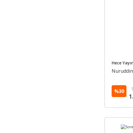
Hece Yayın
Nuruddin 
%30
1