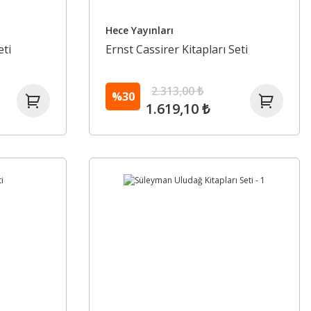
Hece Yayınları
eti
Ernst Cassirer Kitapları Seti
2.313,00 ₺
%30
1.619,10 ₺