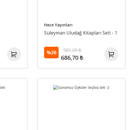
Hece Yayınları
Süleyman Uludağ Kitapları Seti - 1
981,00 ₺
%30
686,70 ₺