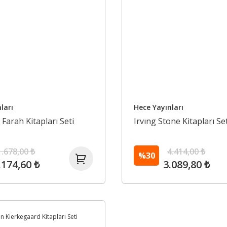
ları
Hece Yayınları
Farah Kitapları Seti
Irvıng Stone Kitapları Set
1.678,00 ₺
4.414,00 ₺
%30
.174,60 ₺
3.089,80 ₺