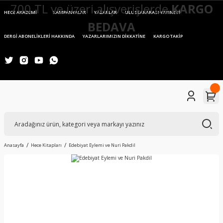
700 TL ve üzeri alışverişlerde
KARGO
HECE AKADEMİ
KAMPANYALAR
YAZARLAR
ULUSLARARASI YAYINEVİ
BEDAVA
DERGİ ABONELİKLERİ HAKKINDA
YAZARLARIMIZIN DİKKATİNE
KARGO TAKİP
Anasayfa
Hece Kitapları
Edebiyat Eylemi ve Nuri Pakdil