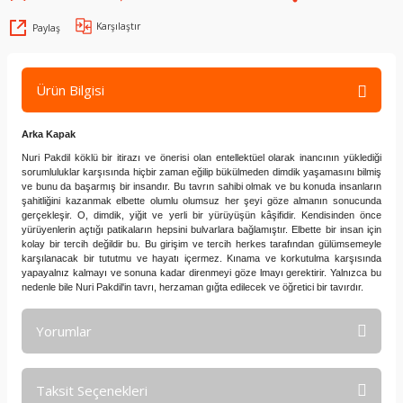
Karşılaştır
Paylaş
Ürün Bilgisi
Arka Kapak
Nuri Pakdil köklü bir itirazı ve önerisi olan entellektüel olarak inancının yüklediği
sorumluluklar karşısında hiçbir zaman eğilip bükülmeden dimdik yaşamasını bilmiş
ve bunu da başarmış bir insandır. Bu tavrın sahibi olmak ve bu konuda insanların
şahitliğini kazanmak elbette olumlu olumsuz her şeyi göze almanın sonucunda
gerçekleşir. O, dimdik, yiğit ve yerli bir yürüyüşün kâşifidir. Kendisinden önce
yürüyenlerin açtığı patikaların hepsini bulvarlara bağlamıştır. Elbette bir insan için
kolay bir tercih değildir bu. Bu girişim ve tercih herkes tarafından gülümsemeyle
karşılanacak bir tututmu ve hayatı içermez. Kınama ve korkutulma karşısında
yapayalnız kalmayı ve sonuna kadar direnmeyi göze lmayı gerektirir. Yalnızca bu
nedenle bile Nuri Pakdil'in tavrı, herzaman gığta edilecek ve öğretici bir tavırdır.
Yorumlar
Taksit Seçenekleri