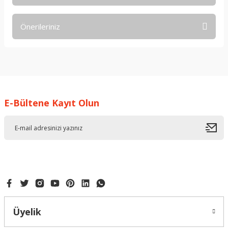
Bu ürüne ilk yorumu siz yapın!
Önerileriniz
Yorum Yaz
Bu ürünün fiyat bilgisi, resim, ürün açıklamalarında ve diğer
konularda yetersiz gördüğünüz noktaları öneri formunu
kullanarak tarafımıza iletebilirsiniz.
Görüş ve önerileriniz için teşekkür ederiz.
E-Bültene Kayıt Olun
Ürün resmi kalitesiz, bozuk veya görüntülenemiyor.
Ürün açıklamasında eksik bilgiler bulunuyor.
Ürün bilgilerinde hatalar bulunuyor.
Ürün fiyatı diğer sitelerden daha pahalı.
Bu ürüne benzer farklı alternatifler olmalı.
Üyelik