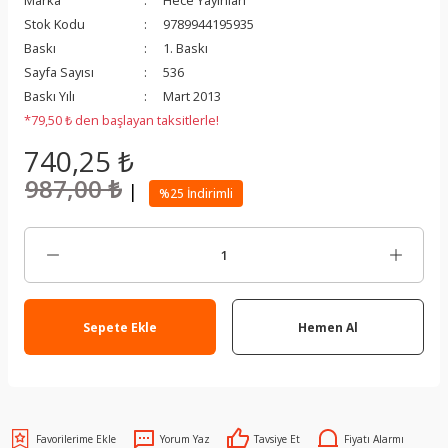
Marka
Hece Yayınları
Stok Kodu
9789944195935
Baskı
1. Baskı
Sayfa Sayısı
536
Baskı Yılı
Mart 2013
*79,50 ₺ den başlayan taksitlerle!
740,25 ₺
987,00 ₺
|
%25 İndirimli
Sepete Ekle
Hemen Al
Yorum Yaz
Tavsiye Et
Fiyatı Alarmı