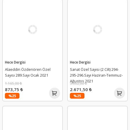
Hece Dergisi
Hece Dergisi
Alaeddin Özdenören Özel
Sanat Özel Sayısı (2 Cilt) 294-
Sayısı 289.Sayı Ocak 2021
295-296.Sayı Haziran-Temmuz-
Ağustos 2021
1.165,00 ₺
3.562,00 ₺
873,75 ₺
2.671,50 ₺
%25
%25