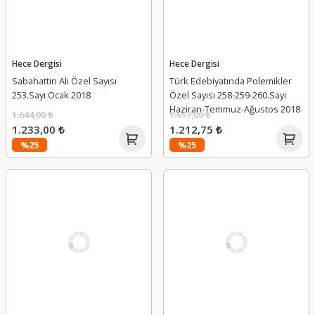
Hece Dergisi
Hece Dergisi
Sabahattin Ali Özel Sayısı
Türk Edebiyatında Polemikler
253.Sayı Ocak 2018
Özel Sayısı 258-259-260.Sayı
Haziran-Temmuz-Ağustos 2018
1.644,00 ₺
1.617,00 ₺
1.233,00 ₺
1.212,75 ₺
%25
%25