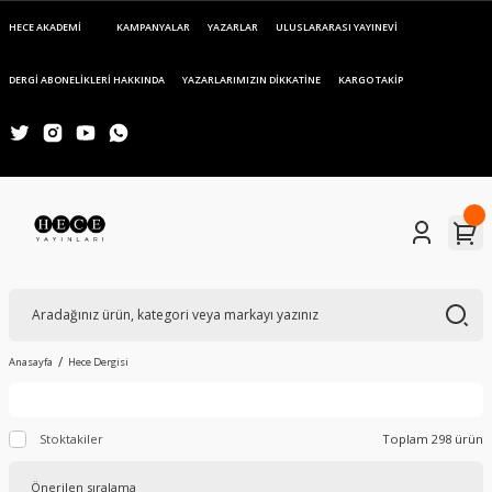
HECE AKADEMİ
KAMPANYALAR
YAZARLAR
ULUSLARARASI YAYINEVİ
DERGİ ABONELİKLERİ HAKKINDA
YAZARLARIMIZIN DİKKATİNE
KARGO TAKİP
Anasayfa
Hece Dergisi
Stoktakiler
Toplam 298 ürün