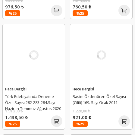
1.302,00 ₺
1.014,00 ₺
976,50 ₺
760,50 ₺
%25
%25
Hece Dergisi
Hece Dergisi
Türk Edebiyatında Deneme
Rasim Özdenören Özel Sayısı
Özel Sayısı 282-283-284.Sayı
(Ciltli) 169. Sayı Ocak 2011
Haziran-Temmuz-Ağustos 2020
1.918,00 ₺
1.228,00 ₺
1.438,50 ₺
921,00 ₺
%25
%25