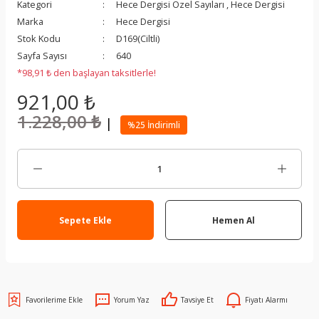
Kategori
Hece Dergisi Özel Sayıları
,
Hece Dergisi
Marka
Hece Dergisi
Stok Kodu
D169(Ciltli)
Sayfa Sayısı
640
*98,91 ₺ den başlayan taksitlerle!
921,00 ₺
1.228,00 ₺
|
%25 İndirimli
Sepete Ekle
Hemen Al
Yorum Yaz
Tavsiye Et
Fiyatı Alarmı