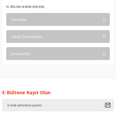
IX. BÖLÜM: ALBÜM (609-640)
Yorumlar
Taksit Seçenekleri
Bu ürüne ilk yorumu siz yapın!
Önerileriniz
Yorum Yaz
Bu ürünün fiyat bilgisi, resim, ürün açıklamalarında ve diğer
konularda yetersiz gördüğünüz noktaları öneri formunu
kullanarak tarafımıza iletebilirsiniz.
Görüş ve önerileriniz için teşekkür ederiz.
E-Bültene Kayıt Olun
Ürün resmi kalitesiz, bozuk veya görüntülenemiyor.
Ürün açıklamasında eksik bilgiler bulunuyor.
Ürün bilgilerinde hatalar bulunuyor.