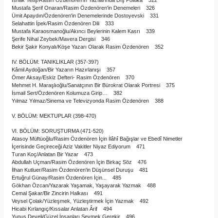
İshak Yetiş/Rasim Özdenören'in Yazılarında Dış Politika 322
Mustafa Şerif Onaran/Rasim Özdenören'in Denemeleri 326
Ümit Apaydın/Özdenören'in Denemelerinde Dostoyevski 331
Selahattin İpek/Rasim Özdenören Dili 333
Mustafa Karaosmanoğlu/Akıncı Beylerinin Kalem Kasrı 339
Şerife Nihal Zeybek/Mavera Dergisi 346
Bekir Şakir Konyalı/Köşe Yazarı Olarak Rasim Özdenören 352
IV. BÖLÜM: TANIKLIKLAR (357-397)
Kâmil Aydoğan/Bir Yazarın Hazırlanışı 357
Ömer Aksay/Eskiz Defteri- Rasim Özdenören 370
Mehmet H. Maraşlıoğlu/Sanatçının Bir Bürokrat Olarak Portresi 375
İsmail Sert/Özdenören Kolumuza Girip… 382
Yılmaz Yılmaz/Sinema ve Televizyonda Rasim Özdenören 388
V. BÖLÜM: MEKTUPLAR (398-470)
VI. BÖLÜM: SORUŞTURMA (471-520)
Atasoy Müftüoğlu/Rasim Özdenören İçin İlâhî Bağışlar ve Ebedî Nimetler
İçerisinde Geçireceği Aziz Vakitler Niyaz Ediyorum 471
Turan Koç/Anlatan Bir Yazar 473
Abdullah Uçman/Rasim Özdenören İçin Birkaç Söz 476
İlhan Kutluer/Rasim Özdenören'in Düşünsel Duruşu 481
Ertuğrul Günay/Rasim Özdenören İçin... 485
Gökhan Özcan/Yazarak Yaşamak, Yaşayarak Yazmak 488
Cemal Şakar/Bir Zincirin Halkası 491
Veysel Çolak/Yüzleşmek, Yüzleştirmek İçin Yazmak 492
Hicabi Kırlangıç/Kıssalar Anlatan Ârif 494
Yunus Develi/Güzel İnsanları Sevmek Gerekir 496