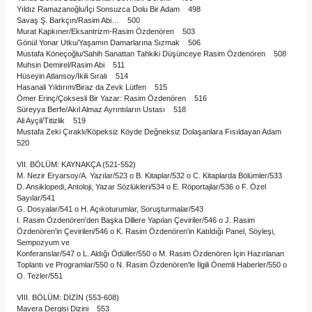
Yıldız Ramazanoğlu/İçi Sonsuzca Dolu Bir Adam 498
Savaş Ş. Barkçın/Rasim Abi… 500
Murat Kapkıner/Eksantrizm-Rasim Özdenören 503
Gönül Yonar Utku/Yaşamın Damarlarına Sızmak 506
Mustafa Köneçoğlu/Sahih Sanattan Tahkiki Düşünceye Rasim Özdenören 508
Muhsin Demirel/Rasim Abi 511
Hüseyin Atlansoy/İkili Sıralı 514
Hasanali Yıldırım/Biraz da Zevk Lütfen 515
Ömer Erinç/Çoksesli Bir Yazar: Rasim Özdenören 516
Süreyya Berfe/Akıl Almaz Ayrıntıların Ustası 518
Ali Ayçil/Titizlik 519
Mustafa Zeki Çıraklı/Köpeksiz Köyde Değneksiz Dolaşanlara Fısıldayan Adam
520
VII. BÖLÜM: KAYNAKÇA (521-552)
M. Nezir Eryarsoy/A. Yazılar/523 o B. Kitaplar/532 o C. Kitaplarda Bölümler/533
D. Ansiklopedi, Antoloji, Yazar Sözlükleri/534 o E. Röportajlar/536 o F. Özel
Sayılar/541
G. Dosyalar/541 o H. Açıkoturumlar, Soruşturmalar/543
I. Rasim Özdenören'den Başka Dillere Yapılan Çeviriler/546 o J. Rasim
Özdenören'in Çevirileri/546 o K. Rasim Özdenören'in Katıldığı Panel, Söyleşi,
Sempozyum ve
Konferanslar/547 o L. Aldığı Ödüller/550 o M. Rasim Özdenören İçin Hazırlanan
Toplantı ve Programlar/550 o N. Rasim Özdenören'le İlgili Önemli Haberler/550 o
O. Tezler/551
VIII. BÖLÜM: DİZİN (553-608)
Mavera Dergisi Dizini 553