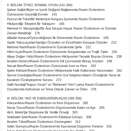
II. BÖLÜM: ÖYKÜ, ROMAN, OYUN (141-284)
Şaban Sağlık/Biçim ve İçerik Değişimi Bağlamında Rasim Özdenören
Öyküsünün Geçirdiği Evreler 141
Dursun Ali Tökel/Bir Medeniyet Kurgusu İçerisinde Rasim Özdenören
Hikâyeciliği -Eleştirel Bir Yaklaşım- 165
Mehmet H. Maraşlıoğlu/Bir Âna Sıkışan Hayat: Rasim Özdenören ve Öyküde
Zaman Metafiziği 179
Alâattin Karaca/Öykücülüğünün İlk Döneminde Rasim Özdenören 195
Sadık Yalsızuçanlar/Varlığın Özünden ve Evvel'inden Konuşan Öyküler 212
Mehmet Narlı/Rasim Özdenören'in Öykülerinde Şehir 221
Hilmi Uçan/Rasim Özdenören Öyküsünde Sorgulamalar ve Trajik Tipler 230
Alpay Doğan Yıldız/Rasim Özdenören Hikâyesinin Tematik Boyutu Üzerine 238
İbrahim Demirci/Rasim Özdenören'in Dili Çevresinde Birkaç Gözlem 248
Necati Mert/Rasim Özdenören Öyküsünde İroni ve Hiciv 253
Şahin Köktürk/Rasim Özdenören Hikâyesinde Halk Kültürünün Yansımaları 262
Servet Gündoğdu/Rasim Özdenören'in Gül Yetiştiren Adam'ı Örneğinde Yazar ile
Karakteri Özdeşleştirme Sorunu 272
Salih Nurdağ/"Kapıyı Vuran" ve "Beklenen" Kim? yahut Rasim Özdenören'in
Oyunlarında Kahraman ve Tema Olarak Zaman ve Ölüm 278
III. BÖLÜM: YAZI VE ESERLERİNİN AÇISI (285-356)
Köksal Alver/Rasim Özdenören ve Kent Düşüncesi 285
Necip Tosun/Rasim Özdenören'in Düşüncesinde Kadın ve Aşk 293
Ali K. Metin/Şiir Eleştirisine Bir Yerlilik Örneği 303
Selahattin İpek/Rasim Özdenören'in Edebiyat Görüşü 308
İbrahim Tökel/Rasim Özdenören Göstergeleri 312
Selim Somuncu/Rasim Özdenören'de Kavramsal Düşünme Yöntemi 315