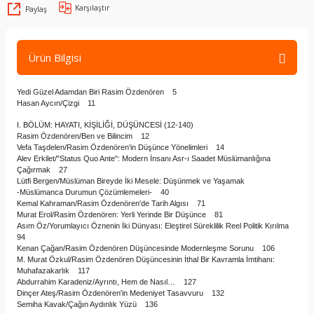
Karşılaştır
Paylaş
Ürün Bilgisi
Yedi Güzel Adamdan Biri Rasim Özdenören 5
Hasan Aycın/Çizgi 11
I. BÖLÜM: HAYATI, KİŞİLİĞİ, DÜŞÜNCESİ (12-140)
Rasim Özdenören/Ben ve Bilincim 12
Vefa Taşdelen/Rasim Özdenören'in Düşünce Yönelimleri 14
Alev Erkilet/"Status Quo Ante": Modern İnsanı Asr-ı Saadet Müslümanlığına
Çağırmak 27
Lütfi Bergen/Müslüman Bireyde İki Mesele: Düşünmek ve Yaşamak
-Müslümanca Durumun Çözümlemeleri- 40
Kemal Kahraman/Rasim Özdenören'de Tarih Algısı 71
Murat Erol/Rasim Özdenören: Yerli Yerinde Bir Düşünce 81
Asım Öz/Yorumlayıcı Öznenin İki Dünyası: Eleştirel Süreklilik Reel Politik Kırılma
94
Kenan Çağan/Rasim Özdenören Düşüncesinde Modernleşme Sorunu 106
M. Murat Özkul/Rasim Özdenören Düşüncesinin İthal Bir Kavramla İmtihanı:
Muhafazakarlık 117
Abdurrahim Karadeniz/Ayrıntı, Hem de Nasıl… 127
Dinçer Ateş/Rasim Özdenören'in Medeniyet Tasavvuru 132
Semiha Kavak/Çağın Aydınlık Yüzü 136