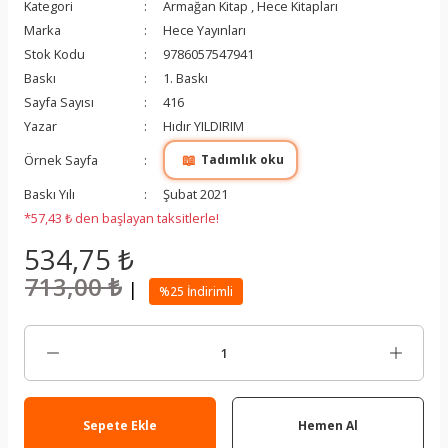
Kategori
Armağan Kitap
,
Hece Kitapları
Marka
Hece Yayınları
Stok Kodu
9786057547941
Baskı
1. Baskı
Sayfa Sayısı
416
Yazar
Hıdır YILDIRIM
📖
Örnek Sayfa
Tadımlık oku
Baskı Yılı
Şubat 2021
*57,43 ₺ den başlayan taksitlerle!
534,75 ₺
713,00 ₺
|
%25 İndirimli
Sepete Ekle
Hemen Al