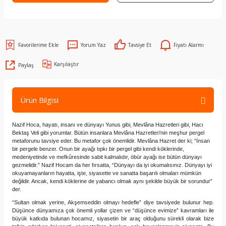
Yorum Yaz
Tavsiye Et
Fiyatı Alarmı
Karşılaştır
Paylaş
Ürün Bilgisi
Nazif Hoca, hayatı, insanı ve dünyayı Yunus gibi, Mevlâna Hazretleri gibi, Hacı
Bektaş Veli gibi yorumlar. Bütün insanlara Mevlâna Hazretleri’nin meşhur pergel
metaforunu tavsiye eder. Bu metafor çok önemlidir. Mevlâna Hazret der ki; “İnsan
bir pergele benzer. Onun bir ayağı tıpkı bir pergel gibi kendi köklerinde,
medeniyetinde ve mefkûresinde sabit kalmalıdır, öbür ayağı ise bütün dünyayı
gezmelidir.” Nazif Hocam da her fırsatta, “Dünyayı da iyi okumalısınız. Dünyayı iyi
okuyamayanların hayatta, işte, siyasette ve sanatta başarılı olmaları mümkün
değildir. Ancak, kendi köklerine de yabancı olmak aynı şekilde büyük bir sorundur”
der.
“Sultan olmak yerine, Akşemseddin olmayı hedefle” diye tavsiyede bulunur hep.
Düşünce dünyamıza çok önemli yollar çizen ve “düşünce evimize” kavramları ile
büyük katkıda bulunan hocamız, siyasetin bir araç olduğunu sürekli olarak bize