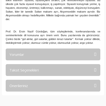
telkin ederken “siyaseti, siyasetçilere bırakın, çok heveslenmeyin siyasete. Bu
ülkede çok fazla siyaset konuşuluyor, iş yapılmıyor. Siyaseti konuşmak yerine, iş
hayatını, ekonomiyi, üretmeyi, kalkınmayı, sanatı, edebiyatı, düşünceyi konuşalım.
Sultan, lider bir tanedir. Sultan makamı ayrı, Akşemseddin makamı ayrıdır. Biz
Akşemseddin olmayı hedefleyelim. Milletin bağrında yatmak her şeyden önemlidir.”
der.
Prof. Dr. Ersin Nazif Gürdoğan, tüm söyleşilerinde, konferanslarında ve
seminerlerinde dil konusuna ayrı önem verir. Bunu yazılarında da görürsünüz.
Çünkü bizde “gül alırlar, gül satarlar, gülden terazi tutarlar”. Kırmak yoktur dilinde,
ötekileştirmek yoktur; olumsuz cümle yoktur, olumsuzluk yoktur, argo yoktur.
Yorumlar
Taksit Seçenekleri
Bu ürüne ilk yorumu siz yapın!
Önerileriniz
Yorum Yaz
Bu ürünün fiyat bilgisi, resim, ürün açıklamalarında ve diğer
konularda yetersiz gördüğünüz noktaları öneri formunu