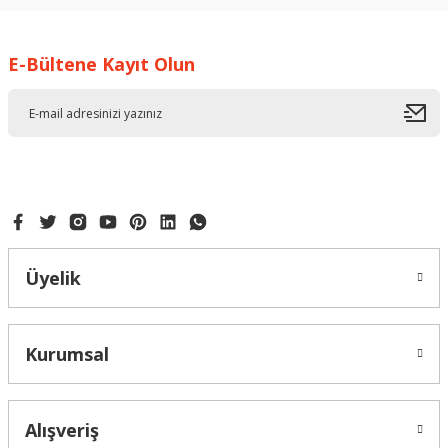
kullanarak tarafımıza iletebilirsiniz.
Görüş ve önerileriniz için teşekkür ederiz.
E-Bültene Kayıt Olun
Ürün resmi kalitesiz, bozuk veya görüntülenemiyor.
Ürün açıklamasında eksik bilgiler bulunuyor.
Ürün bilgilerinde hatalar bulunuyor.
Ürün fiyatı diğer sitelerden daha pahalı.
Bu ürüne benzer farklı alternatifler olmalı.
Üyelik
Gönder
Kurumsal
Alışveriş