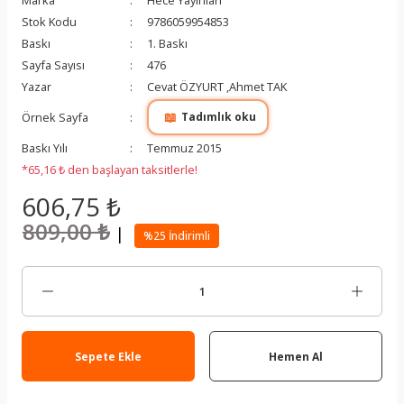
Marka
Hece Yayınları
Stok Kodu
9786059954853
Baskı
1. Baskı
Sayfa Sayısı
476
Yazar
Cevat ÖZYURT ,Ahmet TAK
📖
Örnek Sayfa
Tadımlık oku
Baskı Yılı
Temmuz 2015
*65,16 ₺ den başlayan taksitlerle!
606,75 ₺
809,00 ₺
|
%25 İndirimli
Sepete Ekle
Hemen Al