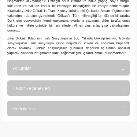
ulaşmaktan alıkoymuştur. Örneğin onun kültüre ve halka yaptığı soyut vurgu,
kültürden ve halktan kopuk bir ideolojiyle birleştiğinde bir ironiye dönüşmüştür.
Kitap’taki yazılar Gökalp’in Fransız sosyolojisine olduğu kadar Alman düşüncesine
yakınlığının da altını çizmektedir. Gökalp’in Türk milliyetçiliği formülünde bir tarafta
Durkheim sosyolojisini kendi toplumuna uyarlama çabasını, diğer tarafta onun
kültüre ve millete ontolojik bir ruh atfeden Alman ulus anlayışına yakınlaştığını
görürüz.
Ziya Gökalp Kitabı’nın Türk Sosyolojisinin 100. Yılı’nda Gökalp’ianmak, Gökalp
sosyolojisinin Türk sosyolojisi içinde doğurduğu imkân ve sorunları kapsamlı
olarak anlamak, Gökalp sosyolojisinin günümüz değerleri açısından analizini
yaparak alandaki tartışmalara katkı sağlamak gibi üç farklı amacı bulunmaktadır.
Yorumlar
Taksit Seçenekleri
Bu ürüne ilk yorumu siz yapın!
Önerileriniz
Yorum Yaz
Bu ürünün fiyat bilgisi, resim, ürün açıklamalarında ve diğer
konularda yetersiz gördüğünüz noktaları öneri formunu
kullanarak tarafımıza iletebilirsiniz.