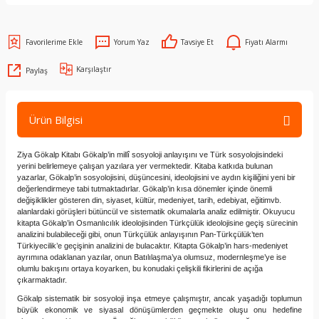
Yorum Yaz
Tavsiye Et
Fiyatı Alarmı
Karşılaştır
Paylaş
Ürün Bilgisi
Ziya Gökalp Kitabı Gökalp’in millî sosyoloji anlayışını ve Türk sosyolojisindeki
yerini belirlemeye çalışan yazılara yer vermektedir. Kitaba katkıda bulunan
yazarlar, Gökalp’in sosyolojisini, düşüncesini, ideolojisini ve aydın kişiliğini yeni bir
değerlendirmeye tabi tutmaktadırlar. Gökalp’in kısa dönemler içinde önemli
değişiklikler gösteren din, siyaset, kültür, medeniyet, tarih, edebiyat, eğitimvb.
alanlardaki görüşleri bütüncül ve sistematik okumalarla analiz edilmiştir. Okuyucu
kitapta Gökalp’in Osmanlıcılık ideolojisinden Türkçülük ideolojisine geçiş sürecinin
analizini bulabileceği gibi, onun Türkçülük anlayışının Pan-Türkçülük’ten
Türkiyecilik’e geçişinin analizini de bulacaktır. Kitapta Gökalp’in hars-medeniyet
ayrımına odaklanan yazılar, onun Batılılaşma’ya olumsuz, modernleşme’ye ise
olumlu bakışını ortaya koyarken, bu konudaki çelişkili fikirlerini de açığa
çıkarmaktadır.
Gökalp sistematik bir sosyoloji inşa etmeye çalışmıştır, ancak yaşadığı toplumun
büyük ekonomik ve siyasal dönüşümlerden geçmekte oluşu onu hedefine