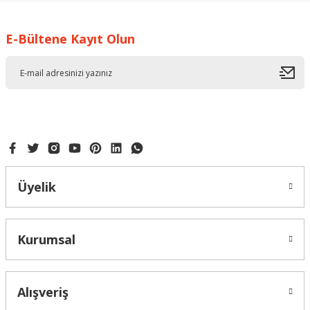
Görüş ve önerileriniz için teşekkür ederiz.
E-Bültene Kayıt Olun
Ürün resmi kalitesiz, bozuk veya görüntülenemiyor.
Ürün açıklamasında eksik bilgiler bulunuyor.
Ürün bilgilerinde hatalar bulunuyor.
Ürün fiyatı diğer sitelerden daha pahalı.
Bu ürüne benzer farklı alternatifler olmalı.
Üyelik
Gönder
Kurumsal
Alışveriş