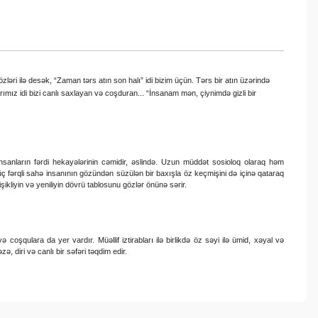
əri ilə desək, “Zaman tərs atın son halı” idi bizim üçün. Tərs bir atın üzərində
rımız idi bizi canlı saxlayan və coşduran... “İnsanam mən, çiynimdə gizli bir
insanların fərdi hekayələrinin cəmidir, əslində. Uzun müddət sosioloq olaraq həm
 üç fərqli sahə insanının gözündən süzülən bir baxışla öz keçmişini də içinə qataraq
ikliyin və yeniliyin dövrü tablosunu gözlər önünə sərir.
oşqulara da yer vardır. Müəllif iztirabları ilə birlikdə öz səyi ilə ümid, xəyal və
, diri və canlı bir səfəri təqdim edir.
ebilirsiniz.