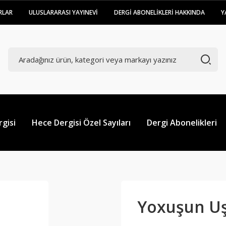
RLAR
ULUSLARARASI YAYINEVİ
DERGİ ABONELİKLERİ HAKKINDA
Y
gisi
Hece Dergisi Özel Sayıları
Dergi Abonelikleri
Yoxuşun Uş