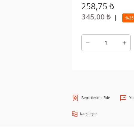
258,75 ₺
345,00 ₺
|
%25 
Yo
Karşılaştır