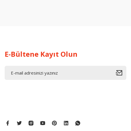
Ürün resmi kalitesiz, bozuk veya görüntülenemiyor.
Ürün açıklamasında eksik bilgiler bulunuyor.
Ürün bilgilerinde hatalar bulunuyor.
Ürün fiyatı diğer sitelerden daha pahalı.
Bu ürüne benzer farklı alternatifler olmalı.
E-Bültene Kayıt Olun