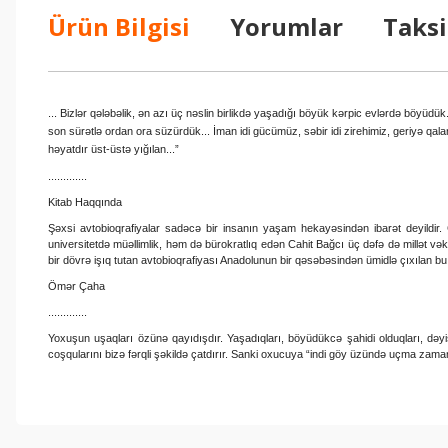
Ürün Bilgisi
Yorumlar
Taksi
... Bizlər qələbəlik, ən azı üç nəslin birlikdə yaşadığı böyük kərpic evlərdə böyüd
son sürətlə ordan ora süzürdük... İman idi gücümüz, səbir idi zirehimiz, geriyə qala
həyatdır üst-üstə yığılan...”
.............
Kitab Haqqında
Şəxsi avtobioqrafiyalar sadəcə bir insanın yaşam hekayəsindən ibarət deyildir. 
universitetdə müəllimlik, həm də bürokratlıq edən Cahit Bağcı üç dəfə də millət vək
bir dövrə işıq tutan avtobioqrafiyası Anadolunun bir qəsəbəsindən ümidlə çıxılan bu
Ömər Çaha
.............
Yoxuşun uşaqları özünə qayıdışdır. Yaşadıqları, böyüdükcə şahidi olduqları, dəyişə
coşqularını bizə fərqli şəkildə çatdırır. Sanki oxucuya “indi göy üzündə uçma zamanıd
Bu ürünün fiyat bilgisi, resim, ürün açıklamalarında ve diğer konul
Görüş ve önerileriniz için teşekkür ederiz.