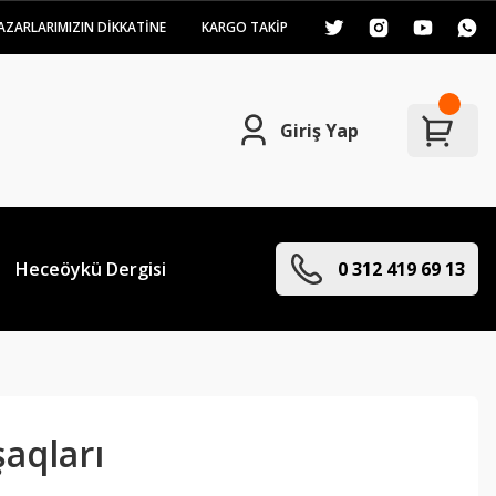
AZARLARIMIZIN DİKKATİNE
KARGO TAKİP
Giriş Yap
Heceöykü Dergisi
0 312 419 69 13
aqları