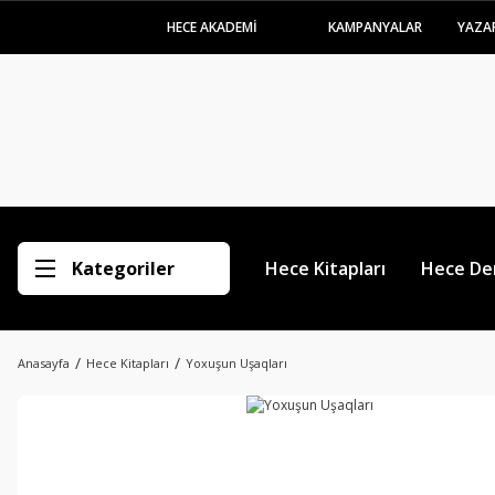
HECE AKADEMİ
KAMPANYALAR
YAZA
Kategoriler
Hece Kitapları
Hece Der
Anasayfa
Hece Kitapları
Yoxuşun Uşaqları