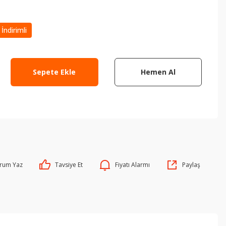
İndirimli
Sepete Ekle
Hemen Al
rum Yaz
Tavsiye Et
Fiyatı Alarmı
Paylaş