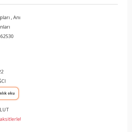
pları
,
Anı
nları
162530
22
ĞCI
mlık oku
ULUT
ksitlerle!