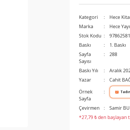
Kategori
Hece Kita
Marka
Hece Yayı
Stok Kodu
9786258
Baskı
1. Baskı
Sayfa
288
Sayısı
Baskı Yılı
Aralık 20
Yazar
Cahit BA
Örnek
📖
Tadı
Sayfa
Çevirmen
Samir B
*27,79 ₺ den başlayan ta