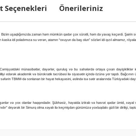
t Seçenekleri
Önerileriniz
ük. Bizim uşaqlığımızda zaman həm mümkün qədər çox sürətli, həm də yavaş keçərdi. Şairin sözl
n kaska idi poladımıza su verən, atamın “oxuyun da baş olun” sözləri idi qızıl almamız, röyala
Cəmiyyətdəki münasibətlər, dəyərlər, quruluş və bu sahələrdə ortaya çıxan dəyişikliklər 
illiyi edərək akademik və bürokratik təcrübəsi ilə siyasətin içində özünə yer tapdı. Bağcının
 səfərin TBMM-də sonlanan bir həyat hekayəsini, əslində isə sətir aralarında Türkiyədəki dəyiş
nlər və yox olanlar haqqındadır. Şübhəsiz, həyatda iztirab və həsrət qədər ümid, xəyal və c
ır” deyərək bir Simurq olma xəyalı ilə keçmişdən günümüzə yoxluqdakı gizli bir dirilişi, təptəzə
arda yetersiz gördüğünüz noktaları öneri formunu kullanarak tarafımıza ilet
Bu ürüne ilk yorumu siz yapın!