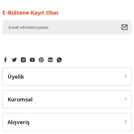
E-Bültene Kayıt Olun
Ürün resmi kalitesiz, bozuk veya görüntülenemiyor.
Ürün açıklamasında eksik bilgiler bulunuyor.
Ürün bilgilerinde hatalar bulunuyor.
Ürün fiyatı diğer sitelerden daha pahalı.
Bu ürüne benzer farklı alternatifler olmalı.
Üyelik
Gönder
Kurumsal
Alışveriş