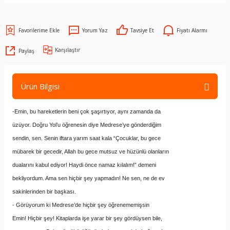
Yorum Yaz
Tavsiye Et
Fiyatı Alarmı
Karşılaştır
Paylaş
Ürün Bilgisi
-Emin, bu hareketlerin beni çok şaşırtıyor, aynı zamanda da
üzüyor. Doğru Yol’u öğrenesin diye Medrese’ye gönderdiğim
sendin, sen. Senin iftara yarım saat kala “Çocuklar, bu gece
mübarek bir gecedir, Allah bu gece mutsuz ve hüzünlü olanların
dualarını kabul ediyor! Haydi önce namaz kılalım!” demeni
bekliyordum. Ama sen hiçbir şey yapmadın! Ne sen, ne de ev
sakinlerinden bir başkası.
- Görüyorum ki Medrese’de hiçbir şey öğrenememişsin
Emin! Hiçbir şey! Kitaplarda işe yarar bir şey gördüysen bile,