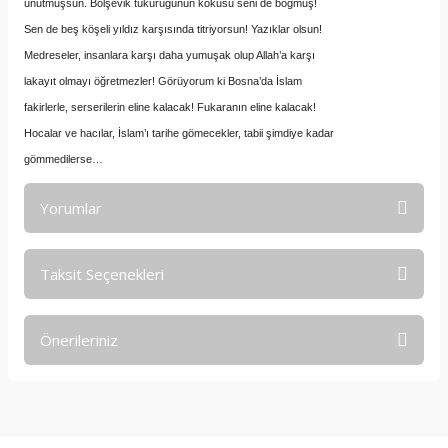
unutmuşsun. Bolşevik tükürüğünün kokusu seni de boğmuş!
Sen de beş köşeli yıldız karşısında titriyorsun! Yazıklar olsun!
Medreseler, insanlara karşı daha yumuşak olup Allah’a karşı
lakayıt olmayı öğretmezler! Görüyorum ki Bosna’da İslam
fakirlerle, serserilerin eline kalacak! Fukaranın eline kalacak!
Hocalar ve hacılar, İslam’ı tarihe gömecekler, tabii şimdiye kadar
gömmedilerse…
Yorumlar
Taksit Seçenekleri
Bu ürüne ilk yorumu siz yapın!
Önerileriniz
Yorum Yaz
Bu ürünün fiyat bilgisi, resim, ürün açıklamalarında ve diğer
konularda yetersiz gördüğünüz noktaları öneri formunu
kullanarak tarafımıza iletebilirsiniz.
Görüş ve önerileriniz için teşekkür ederiz.