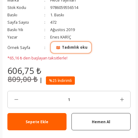
Marka
Hece Yayınları
Stok Kodu
9786059556514
Baskı
1. Baskı
Sayfa Sayısı
472
Baskı Yılı
Ağustos 2019
Yazar
Enes KARİÇ
📖
Örnek Sayfa
Tadımlık oku
*65,16 ₺ den başlayan taksitlerle!
606,75 ₺
809,00 ₺
|
%25 İndirimli
Sepete Ekle
Hemen Al