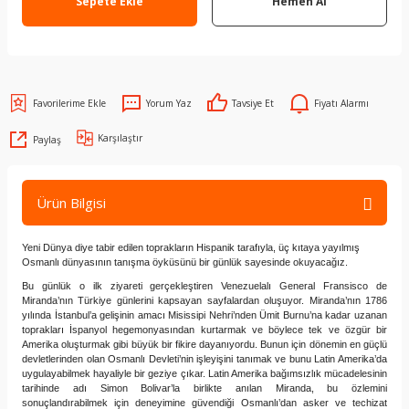
Sepete Ekle
Hemen Al
Yorum Yaz
Tavsiye Et
Fiyatı Alarmı
Karşılaştır
Paylaş
Ürün Bilgisi
Yeni Dünya diye tabir edilen toprakların Hispanik tarafıyla, üç kıtaya yayılmış
Osmanlı dünyasının tanışma öyküsünü bir günlük sayesinde okuyacağız.
Bu günlük o ilk ziyareti gerçekleştiren Venezuelalı General Fransisco de
Miranda’nın Türkiye günlerini kapsayan sayfalardan oluşuyor. Miranda’nın 1786
yılında İstanbul’a gelişinin amacı Misissipi Nehri’nden Ümit Burnu’na kadar uzanan
toprakları İspanyol hegemonyasından kurtarmak ve böylece tek ve özgür bir
Amerika oluşturmak gibi büyük bir fikire dayanıyordu. Bunun için dönemin en güçlü
devletlerinden olan Osmanlı Devleti’nin işleyişini tanımak ve bunu Latin Amerika’da
uygulayabilmek hayaliyle bir geziye çıkar. Latin Amerika bağımsızlık mücadelesinin
tarihinde adı Simon Bolivar’la birlikte anılan Miranda, bu özlemini
sonuçlandırabilmek için deneyimine güvendiği Osmanlı’dan asker ve techizat