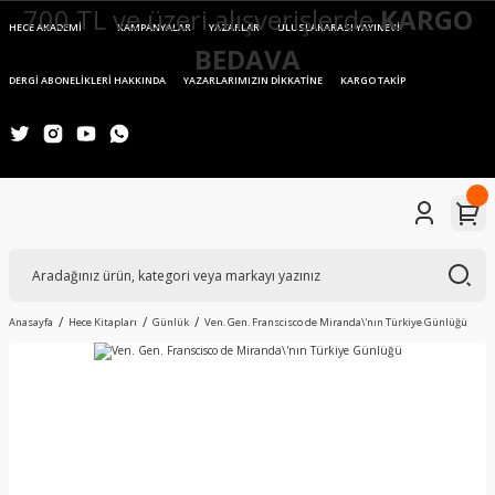
700 TL ve üzeri alışverişlerde
KARGO
HECE AKADEMİ
KAMPANYALAR
YAZARLAR
ULUSLARARASI YAYINEVİ
BEDAVA
DERGİ ABONELİKLERİ HAKKINDA
YAZARLARIMIZIN DİKKATİNE
KARGO TAKİP
Anasayfa
Hece Kitapları
Günlük
Ven. Gen. Franscisco de Miranda\'nın Türkiye Günlüğü