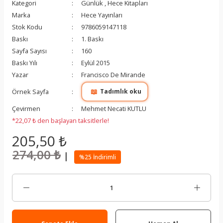
Kategori
Günlük
,
Hece Kitapları
Marka
Hece Yayınları
Stok Kodu
9786059147118
Baskı
1. Baskı
Sayfa Sayısı
160
Baskı Yılı
Eylül 2015
Yazar
Francisco De Mirande
📖
Örnek Sayfa
Tadımlık oku
Çevirmen
Mehmet Necati KUTLU
*22,07 ₺ den başlayan taksitlerle!
205,50 ₺
274,00 ₺
|
%25 İndirimli