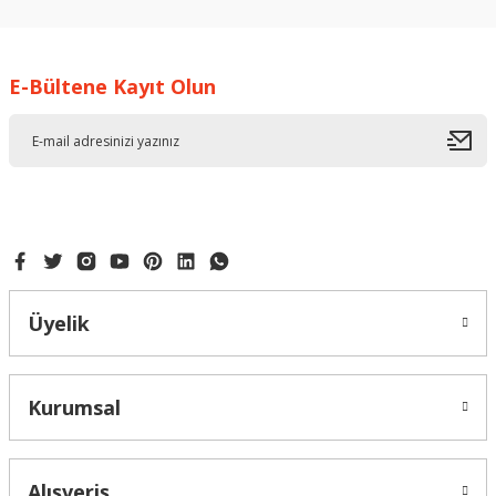
kullanarak tarafımıza iletebilirsiniz.
Görüş ve önerileriniz için teşekkür ederiz.
E-Bültene Kayıt Olun
Ürün resmi kalitesiz, bozuk veya görüntülenemiyor.
Ürün açıklamasında eksik bilgiler bulunuyor.
Ürün bilgilerinde hatalar bulunuyor.
Ürün fiyatı diğer sitelerden daha pahalı.
Bu ürüne benzer farklı alternatifler olmalı.
Üyelik
Gönder
Kurumsal
Alışveriş