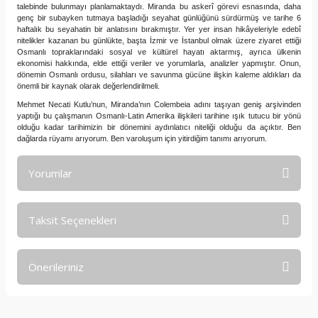
talebinde bulunmayı planlamaktaydı. Miranda bu askerî görevi esnasında, daha
genç bir subayken tutmaya başladığı seyahat günlüğünü sürdürmüş ve tarihe 6
haftalık bu seyahatin bir anlatısını bırakmıştır. Yer yer insan hikâyeleriyle edebî
nitelikler kazanan bu günlükte, başta İzmir ve İstanbul olmak üzere ziyaret ettiği
Osmanlı topraklarındaki sosyal ve kültürel hayatı aktarmış, ayrıca ülkenin
ekonomisi hakkında, elde ettiği veriler ve yorumlarla, analizler yapmıştır. Onun,
dönemin Osmanlı ordusu, silahları ve savunma gücüne ilişkin kaleme aldıkları da
önemli bir kaynak olarak değerlendirilmeli.
Mehmet Necati Kutlu’nun, Miranda’nın Colembeia adını taşıyan geniş arşivinden
yaptığı bu çalışmanın Osmanlı-Latin Amerika ilişkileri tarihine ışık tutucu bir yönü
olduğu kadar tarihimizin bir dönemini aydınlatıcı niteliği olduğu da açıktır. Ben
dağlarda rüyamı arıyorum. Ben varoluşum için yitirdiğim tanımı arıyorum.
Yorumlar
Taksit Seçenekleri
Bu ürüne ilk yorumu siz yapın!
Önerileriniz
Yorum Yaz
Bu ürünün fiyat bilgisi, resim, ürün açıklamalarında ve diğer
konularda yetersiz gördüğünüz noktaları öneri formunu