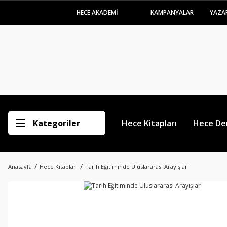
HECE AKADEMİ
KAMPANYALAR
YAZA
Kategoriler
Hece Kitapları
Hece Der
Anasayfa
Hece Kitapları
Tarih Eğitiminde Uluslararası Arayışlar