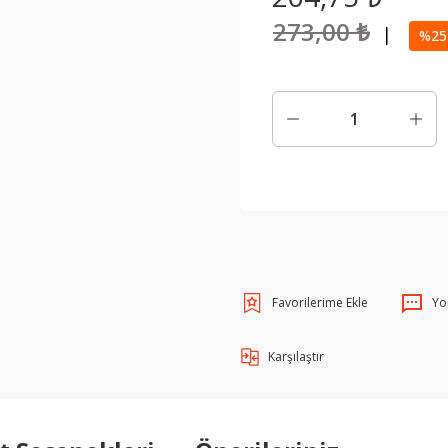
273,00 ₺
|
%25 
Yo
Karşılaştır