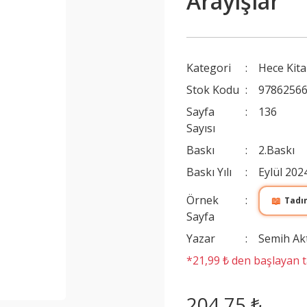
Arayışlar
Kategori
Hece Kita
Stok Kodu
9786256
Sayfa
136
Sayısı
Baskı
2.Baskı
Baskı Yılı
Eylül 202
Örnek
📖
Tadı
Sayfa
Yazar
Semih Ak
*21,99 ₺ den başlayan ta
204,75 ₺