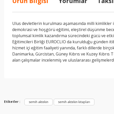
Ürün Bilgisi
Yorumlar
Taksi
Ulus devletlerin kurulması aşamasında milli kimlikler i
demokrasi ve hoşgörü eğitimi, eleştirel düşünme beceri
toplumsal kimlik kazandırma sürecindeki gücü ve etki
Eğitimcileri Birliği EUROCLIO da kurulduğu günden iti
hizmet içi eğitim faaliyeti yanında, farklı dillerde bir
Danimarka, Gürcistan, Güney Kıbrıs ve Kuzey Kıbrıs Tü
alan çalışmalar incelenmiş ve uluslararası gelişmelerd
Bu ürünün fiyat bilgisi, resim, ürün açıklamalarında ve diğer konul
Görüş ve önerileriniz için teşekkür ederiz.
Ürün resmi kalitesiz, bozuk veya görüntülenemiyor.
Ürün açıklamasında eksik bilgiler bulunuyor.
Etiketler :
semih aktekin
semih aktekin kitapları
Ürün bilgilerinde hatalar bulunuyor.
Ürün fiyatı diğer sitelerden daha pahalı.