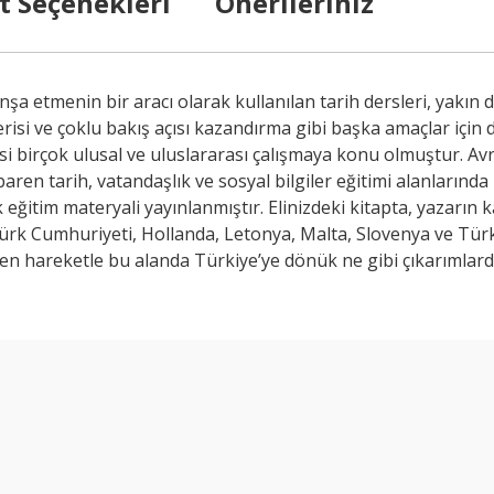
t Seçenekleri
Önerileriniz
nşa etmenin bir aracı olarak kullanılan tarih dersleri, yakın d
si ve çoklu bakış açısı kazandırma gibi başka amaçlar için de 
si birçok ulusal ve uluslararası çalışmaya konu olmuştur. A
baren tarih, vatandaşlık ve sosyal bilgiler eğitimi alanları
çok eğitim materyali yayınlanmıştır. Elinizdeki kitapta, yazar
rk Cumhuriyeti, Hollanda, Letonya, Malta, Slovenya ve Türkiye
en hareketle bu alanda Türkiye’ye dönük ne gibi çıkarımlarda 
arda yetersiz gördüğünüz noktaları öneri formunu kullanarak tarafımıza ilet
Bu ürüne ilk yorumu siz yapın!
Yorum Yaz