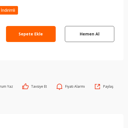
İndirimli
Sepete Ekle
Hemen Al
rum Yaz
Tavsiye Et
Fiyatı Alarmı
Paylaş