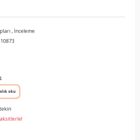
pları
,
İnceleme
610873
4
mlık oku
tekin
ksitlerle!