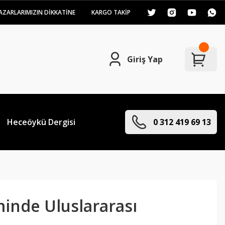
AZARLARIMIZIN DİKKATİNE
KARGO TAKİP
Giriş Yap
Heceöykü Dergisi
0 312 419 69 13
minde Uluslararası