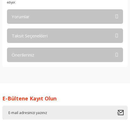
ediyor.
Yorumlar
Taksit Seçenekleri
Bu ürüne ilk yorumu siz yapın!
Önerileriniz
Yorum Yaz
Bu ürünün fiyat bilgisi, resim, ürün açıklamalarında ve diğer
konularda yetersiz gördüğünüz noktaları öneri formunu
kullanarak tarafımıza iletebilirsiniz.
Görüş ve önerileriniz için teşekkür ederiz.
E-Bültene Kayıt Olun
Ürün resmi kalitesiz, bozuk veya görüntülenemiyor.
Ürün açıklamasında eksik bilgiler bulunuyor.
Ürün bilgilerinde hatalar bulunuyor.
Ürün fiyatı diğer sitelerden daha pahalı.