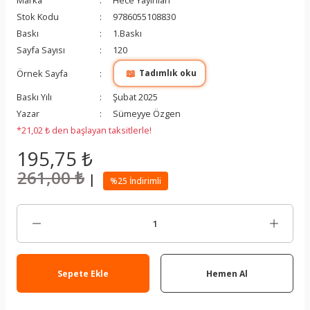
Marka
Hece Yayınları
Stok Kodu
9786055108830
Baskı
1.Baskı
Sayfa Sayısı
120
📖
Örnek Sayfa
Tadımlık oku
Baskı Yılı
Şubat 2025
Yazar
Sümeyye Özgen
*21,02 ₺ den başlayan taksitlerle!
195,75 ₺
261,00 ₺
|
%25 İndirimli
Sepete Ekle
Hemen Al