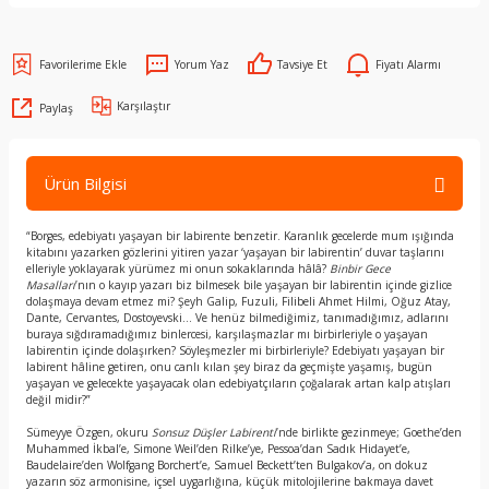
Yorum Yaz
Tavsiye Et
Fiyatı Alarmı
Karşılaştır
Paylaş
Ürün Bilgisi
“Borges, edebiyatı yaşayan bir labirente benzetir. Karanlık gecelerde mum ışığında
kitabını yazarken gözlerini yitiren yazar ‘yaşayan bir labirentin’ duvar taşlarını
elleriyle yoklayarak yürümez mi onun sokaklarında hâlâ?
Binbir Gece
Masalları
’nın o kayıp yazarı biz bilmesek bile yaşayan bir labirentin içinde gizlice
dolaşmaya devam etmez mi? Şeyh Galip, Fuzuli, Filibeli Ahmet Hilmi, Oğuz Atay,
Dante, Cervantes, Dostoyevski… Ve henüz bilmediğimiz, tanımadığımız, adlarını
buraya sığdıramadığımız binlercesi, karşılaşmazlar mı birbirleriyle o yaşayan
labirentin içinde dolaşırken? Söyleşmezler mi birbirleriyle? Edebiyatı yaşayan bir
labirent hâline getiren, onu canlı kılan şey biraz da geçmişte yaşamış, bugün
yaşayan ve gelecekte yaşayacak olan edebiyatçıların çoğalarak artan kalp atışları
değil midir?”
Sümeyye Özgen, okuru
Sonsuz Düşler Labirenti
’nde birlikte gezinmeye; Goethe’den
Muhammed İkbal’e, Simone Weil’den Rilke’ye, Pessoa’dan Sadık Hidayet’e,
Baudelaire’den Wolfgang Borchert’e, Samuel Beckett’ten Bulgakov’a, on dokuz
yazarın söz armonisine, içsel uygarlığına, küçük mitolojilerine bakmaya davet