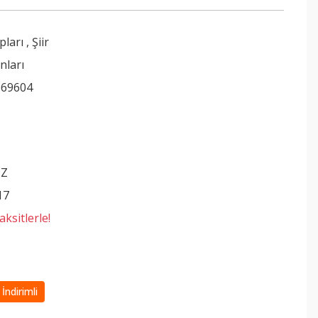
pları
,
Şiir
nları
969604
İZ
17
ksitlerle!
İndirimli