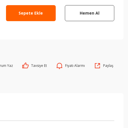
Sepete Ekle
Hemen Al
rum Yaz
Tavsiye Et
Fiyatı Alarmı
Paylaş