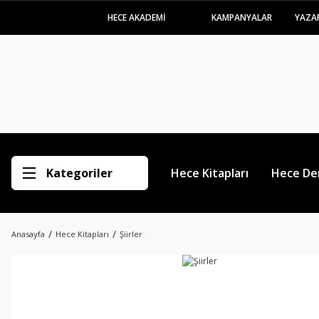
HECE AKADEMİ
KAMPANYALAR
YAZA
Kategoriler
Hece Kitapları
Hece Der
Anasayfa
Hece Kitapları
Şiirler