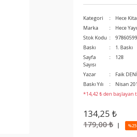
Kategori
Hece Kita
Marka
Hece Yayı
Stok Kodu
9786059
Baskı
1. Baskı
Sayfa
128
Sayısı
Yazar
Faik DEN
Baskı Yılı
Nisan 20
*14,42 ₺ den başlayan ta
134,25 ₺
179,00 ₺
|
%25 