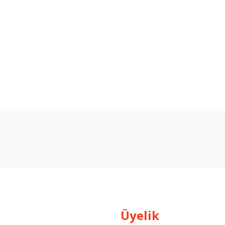
arda yetersiz gördüğünüz noktaları öneri formunu kullanarak tarafımıza ilet
Bu ürüne ilk yorumu siz yapın!
Yorum Yaz
Üyelik