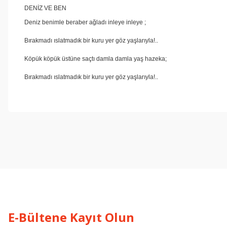
DENİZ VE BEN
Deniz benimle beraber ağladı inleye inleye ;
Bırakmadı ıslatmadık bir kuru yer göz yaşlarıyla!..
Köpük köpük üstüne saçtı damla damla yaş hazeka;
Bırakmadı ıslatmadık bir kuru yer göz yaşlarıyla!..
Bu ürünün fiyat bilgisi, resim, ürün açıklamalarında ve diğer konul
Görüş ve önerileriniz için teşekkür ederiz.
Ürün resmi kalitesiz, bozuk veya görüntülenemiyor.
Ürün açıklamasında eksik bilgiler bulunuyor.
Ürün bilgilerinde hatalar bulunuyor.
Ürün fiyatı diğer sitelerden daha pahalı.
Bu ürüne benzer farklı alternatifler olmalı.
E-Bültene Kayıt Olun