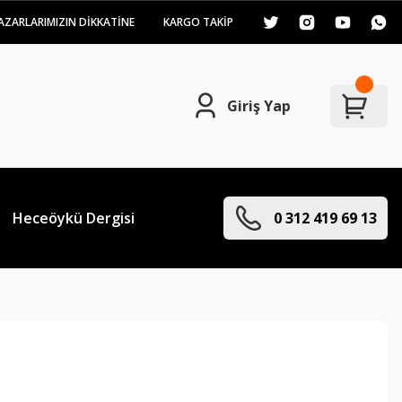
AZARLARIMIZIN DİKKATİNE
KARGO TAKİP
Giriş Yap
Heceöykü Dergisi
0 312 419 69 13