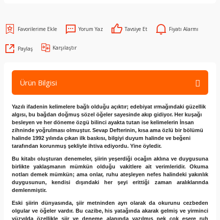
Yorum Yaz
Tavsiye Et
Fiyatı Alarmı
Karşılaştır
Paylaş
Ürün Bilgisi
Yazılı ifadenin kelimelere bağlı olduğu açıktır; edebiyat ırmağındaki güzellik
algısı, bu bağdan doğmuş sözel öğeler sayesinde akıp gidiyor. Her kuşağı
besleyen ve her döneme özgü bilinci ayakta tutan ise kelimelerin İnsan
zihninde yoğrulması olmuştur. Sevap Defterinin, kısa ama özlü bir bölümü
halinde 1992 yılında çıkan ilk baskısı, bilgiyi duyum halinde ve beğeni
tarafından korunmuş şekliyle ihtiva ediyordu. Yine öyledir.
Bu kitabı oluşturan denemeler, şiirin yeşerdiği ocağın aklına ve duygusuna
birlikte yaklaşmanın mümkün olduğu vakitlere ait verimleridir. Okuma
notları demek mümkün; ama onlar, ruhu ateşleyen nefes halindeki yakınlık
duygusunun, kendisi dışındaki her şeyi erittiği zaman aralıklarında
demlenmiştir.
Eski şiirin dünyasında, şiir metninden ayrı olarak da okurunu cezbeden
olgular ve öğeler vardır. Bu cazibe, his yatağında akarak gelmiş ve yirminci
yüzyılda özellikle şiir ve deneme alanında yazılmış pek çok esere ruh