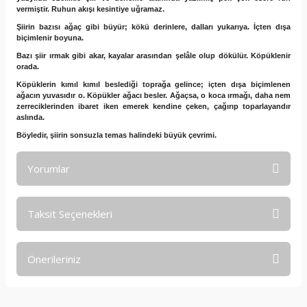
vermiştir. Ruhun akışı kesintiye uğramaz.
Şiirin bazısı ağaç gibi büyür; kökü derinlere, dalları yukarıya. İçten dışa
biçimlenir boyuna.
Bazı şiir ırmak gibi akar, kayalar arasından şelâle olup dökülür. Köpüklenir
orada.
Köpüklerin kımıl kımıl beslediği toprağa gelince; içten dışa biçimlenen
ağacın yuvasıdır o. Köpükler ağacı besler. Ağaçsa, o koca ırmağı, daha nem
zerreciklerinden ibaret iken emerek kendine çeken, çağırıp toparlayandır
aslında.
Böyledir, şiirin sonsuzla temas halindeki büyük çevrimi.
Yorumlar
Taksit Seçenekleri
Bu ürüne ilk yorumu siz yapın!
Önerileriniz
Yorum Yaz
Bu ürünün fiyat bilgisi, resim, ürün açıklamalarında ve diğer
konularda yetersiz gördüğünüz noktaları öneri formunu