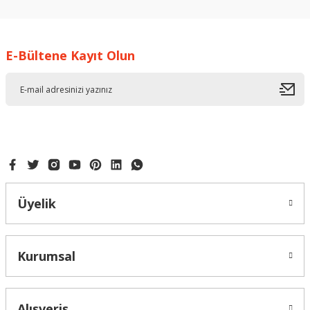
kullanarak tarafımıza iletebilirsiniz.
Görüş ve önerileriniz için teşekkür ederiz.
E-Bültene Kayıt Olun
Ürün resmi kalitesiz, bozuk veya görüntülenemiyor.
Ürün açıklamasında eksik bilgiler bulunuyor.
Ürün bilgilerinde hatalar bulunuyor.
Ürün fiyatı diğer sitelerden daha pahalı.
Bu ürüne benzer farklı alternatifler olmalı.
Üyelik
Gönder
Kurumsal
Alışveriş