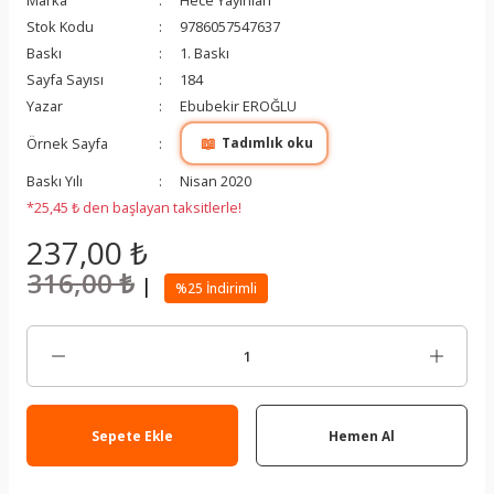
Marka
Hece Yayınları
Stok Kodu
9786057547637
Baskı
1. Baskı
Sayfa Sayısı
184
Yazar
Ebubekir EROĞLU
📖
Örnek Sayfa
Tadımlık oku
Baskı Yılı
Nisan 2020
*25,45 ₺ den başlayan taksitlerle!
237,00 ₺
316,00 ₺
|
%25 İndirimli
Sepete Ekle
Hemen Al