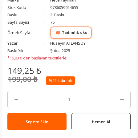
Marka
Hece Yayınları
Stok Kodu
9786059954655
Baskı
2. Baskı
Sayfa Sayısı
76
📖
Örnek Sayfa
Tadımlık oku
Yazar
Hüseyin ATLANSOY
Baskı Yılı
Şubat 2025
*16,03 ₺ den başlayan taksitlerle!
149,25 ₺
199,00 ₺
|
%25 İndirimli
Sepete Ekle
Hemen Al