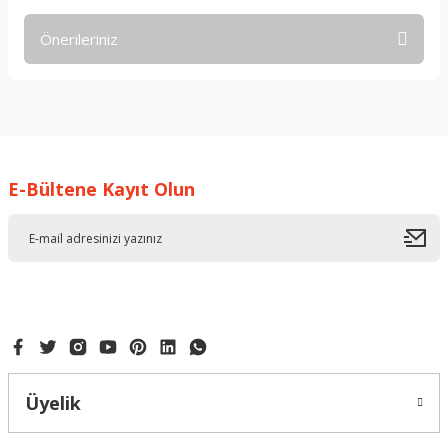
Önerileriniz
Yorum Yaz
Bu ürünün fiyat bilgisi, resim, ürün açıklamalarında ve diğer
konularda yetersiz gördüğünüz noktaları öneri formunu
kullanarak tarafımıza iletebilirsiniz.
Görüş ve önerileriniz için teşekkür ederiz.
E-Bültene Kayıt Olun
Ürün resmi kalitesiz, bozuk veya görüntülenemiyor.
Ürün açıklamasında eksik bilgiler bulunuyor.
Ürün bilgilerinde hatalar bulunuyor.
Ürün fiyatı diğer sitelerden daha pahalı.
Bu ürüne benzer farklı alternatifler olmalı.
Üyelik
Gönder