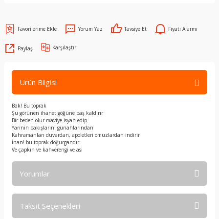
Yorum Yaz
Tavsiye Et
Fiyatı Alarmı
Karşılaştır
Paylaş
Ürün Bilgisi
Bak! Bu toprak
Şu görünen ihanet göğüne baş kaldırır
Bir beden olur maviye isyan edip
Yarinin bakışlarını günahlarından
Kahramanları duvardan, apoletleri omuzlardan indirir
İnan! bu toprak doğurgandır
Ve çapkın ve kahverengi ve asi
Yorumlar
Taksit Seçenekleri
Bu ürüne ilk yorumu siz yapın!