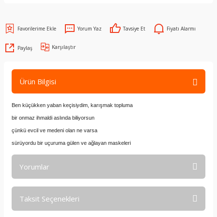
Yorum Yaz
Tavsiye Et
Fiyatı Alarmı
Karşılaştır
Paylaş
Ürün Bilgisi
Ben küçükken yaban keçisiydim, karışmak topluma
bir onmaz ihmaldi aslında biliyorsun
çünkü evcil ve medeni olan ne varsa
sürüyordu bir uçuruma gülen ve ağlayan maskeleri
Yorumlar
Taksit Seçenekleri
Bu ürüne ilk yorumu siz yapın!