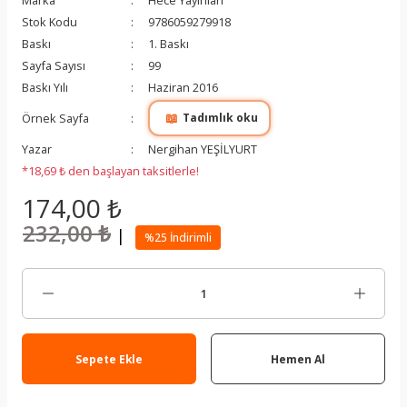
Marka
Hece Yayınları
Stok Kodu
9786059279918
Baskı
1. Baskı
Sayfa Sayısı
99
Baskı Yılı
Haziran 2016
📖
Örnek Sayfa
Tadımlık oku
Yazar
Nergihan YEŞİLYURT
*18,69 ₺ den başlayan taksitlerle!
174,00 ₺
232,00 ₺
|
%25 İndirimli
Sepete Ekle
Hemen Al