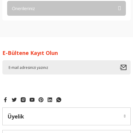
Önerileriniz
Yorum Yaz
Bu ürünün fiyat bilgisi, resim, ürün açıklamalarında ve diğer
konularda yetersiz gördüğünüz noktaları öneri formunu
kullanarak tarafımıza iletebilirsiniz.
Görüş ve önerileriniz için teşekkür ederiz.
E-Bültene Kayıt Olun
Ürün resmi kalitesiz, bozuk veya görüntülenemiyor.
Ürün açıklamasında eksik bilgiler bulunuyor.
Ürün bilgilerinde hatalar bulunuyor.
Ürün fiyatı diğer sitelerden daha pahalı.
Bu ürüne benzer farklı alternatifler olmalı.
Üyelik
Gönder