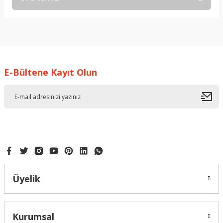
Yorum Yaz
Bu ürünün fiyat bilgisi, resim, ürün açıklamalarında ve diğer
konularda yetersiz gördüğünüz noktaları öneri formunu
kullanarak tarafımıza iletebilirsiniz.
Görüş ve önerileriniz için teşekkür ederiz.
E-Bültene Kayıt Olun
Ürün resmi kalitesiz, bozuk veya görüntülenemiyor.
Ürün açıklamasında eksik bilgiler bulunuyor.
Ürün bilgilerinde hatalar bulunuyor.
Ürün fiyatı diğer sitelerden daha pahalı.
Bu ürüne benzer farklı alternatifler olmalı.
Üyelik
Gönder
Kurumsal