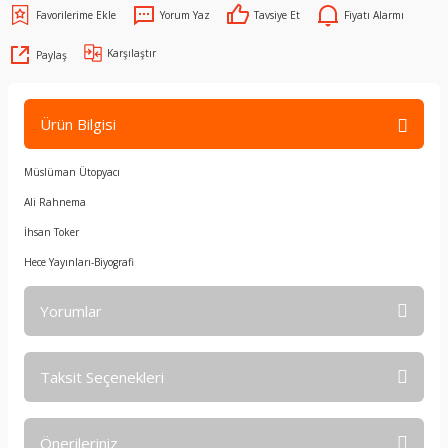
Yorum Yaz
Tavsiye Et
Fiyatı Alarmı
Karşılaştır
Paylaş
Ürün Bilgisi
Müslüman Ütopyacı
Ali Rahnema
İhsan Toker
Hece Yayınları-Biyografi
Yorumlar
Taksit Seçenekleri
Bu ürüne ilk yorumu siz yapın!
Önerileriniz