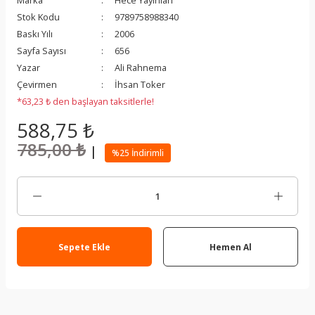
Marka
Hece Yayınları
Stok Kodu
9789758988340
Baskı Yılı
2006
Sayfa Sayısı
656
Yazar
Ali Rahnema
Çevirmen
İhsan Toker
*63,23 ₺ den başlayan taksitlerle!
588,75 ₺
785,00 ₺
|
%25 İndirimli
Sepete Ekle
Hemen Al