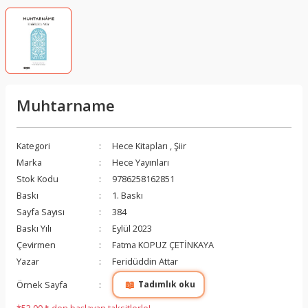
Muhtarname
Kategori
Hece Kitapları
,
Şiir
Marka
Hece Yayınları
Stok Kodu
9786258162851
Baskı
1. Baskı
Sayfa Sayısı
384
Baskı Yılı
Eylül 2023
Çevirmen
Fatma KOPUZ ÇETİNKAYA
Yazar
Feridüddin Attar
📖
Örnek Sayfa
Tadımlık oku
*53,00 ₺ den başlayan taksitlerle!