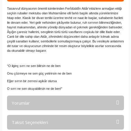
Tasavvuf dünyasının önemli isimlerinden
Ferîdüddîn
Attâr’ın
bizlere armağan ettiği
seçkin rubailer mektubu olan
Muhtarnâme
elli farklı başlık altında yüreklerimize
hitap eder. Klasik bir divan tertibi üzerine tevhit ve naat ile başlar, sahabenin fazileti
ile devam eder. Yeri gelir nefsinden şikâyette bulunur, ruh sırrının bilinmezliğinden,
hayret makamından, ahirete yönelip dünyadan el çekmek gerektiğinden bahseder.
Âşığın çaresiz hallerini, sevgilinin türlü türlü vasıflarını coşkulu bir dille ifade eder.
Canlı bir dile sahip olan
Attâr
, zihnindeki düşünceleri daha anlaşılır kılmak adına
çeşitli sanatları kullanır, sembollerle somutlaştırmaya çalışır. Bu vesileyle anlatımını
diri tutar ve okuyucunun zihninde bir resim oluşturur böylelikle asırlar sonrasında
da okunabilir olmayı başarır.
“O ilginç sırrı ne sen bilirsin ne de ben
Onu çözmeye ne sen güç yetirirsin ne de ben
Eğer sırrın bir zerresi aşikâr olursa
O sırrı ne sen okuyabilirsin ne de ben!”
Yorumlar
Taksit Seçenekleri
Bu ürüne ilk yorumu siz yapın!