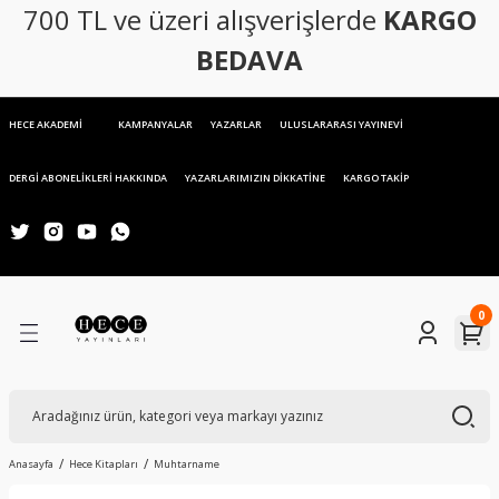
700 TL ve üzeri alışverişlerde
KARGO
Geri Dön
BEDAVA
rı
HECE AKADEMİ
KAMPANYALAR
YAZARLAR
ULUSLARARASI YAYINEVİ
DERGİ ABONELİKLERİ HAKKINDA
YAZARLARIMIZIN DİKKATİNE
KARGO TAKİP
0
Anasayfa
Hece Kitapları
Muhtarname
oji