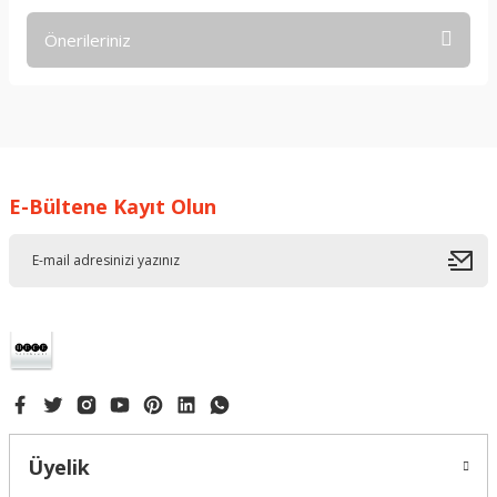
Önerileriniz
Yorum Yaz
Bu ürünün fiyat bilgisi, resim, ürün açıklamalarında ve diğer
konularda yetersiz gördüğünüz noktaları öneri formunu
kullanarak tarafımıza iletebilirsiniz.
Görüş ve önerileriniz için teşekkür ederiz.
E-Bültene Kayıt Olun
Ürün resmi kalitesiz, bozuk veya görüntülenemiyor.
Ürün açıklamasında eksik bilgiler bulunuyor.
Ürün bilgilerinde hatalar bulunuyor.
Ürün fiyatı diğer sitelerden daha pahalı.
Bu ürüne benzer farklı alternatifler olmalı.
Üyelik
Gönder