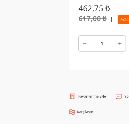
462,75 ₺
617,00 ₺
|
%25 
Yo
Karşılaştır