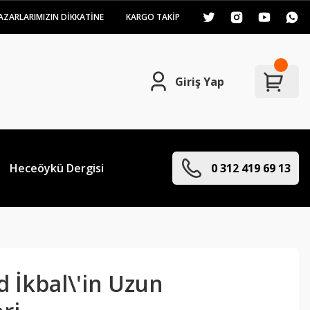
AZARLARIMIZIN DİKKATİNE
KARGO TAKİP
Giriş Yap
Heceöykü Dergisi
0 312 419 69 13
İkbal\'in Uzun