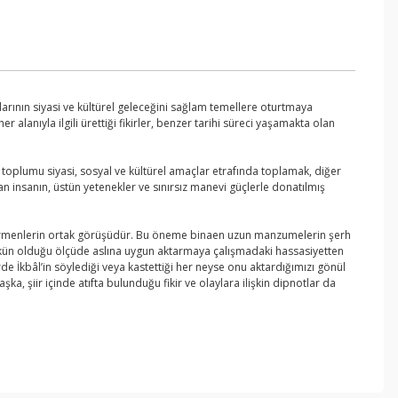
arının siyasi ve kültürel geleceğini sağlam temellere oturtmaya
lanıyla ilgili ürettiği fikirler, benzer tarihi süreci yaşamakta olan
 toplumu siyasi, sosyal ve kültürel amaçlar etrafında toplamak, diğer
n insanın, üstün yetenekler ve sınırsız manevi güçlerle donatılmış
eştirmenlerin ortak görüşüdür. Bu öneme binaen uzun manzumelerin şerh
ümkün olduğu ölçüde aslına uygun aktarmaya çalışmadaki hassasiyetten
e İkbâl’in söylediği veya kastettiği her neyse onu aktardığımızı gönül
, şiir içinde atıfta bulunduğu fikir ve olaylara ilişkin dipnotlar da
ebilirsiniz.