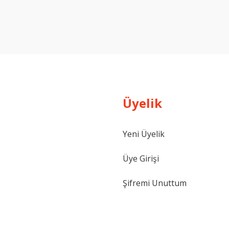
Bu ürüne ilk yorumu siz yapın!
Yorum Yaz
Üyelik
Yeni Üyelik
Gönder
Üye Girişi
Şifremi Unuttum