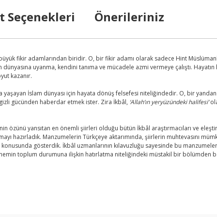
t Seçenekleri
Önerileriniz
yük fikir adamlarından biridir. O, bir fikir adamı olarak sadece Hint Müslümanl
m dünyasına uyanma, kendini tanıma ve mücadele azmi vermeye çalıştı. Hayatın her a
oyut kazanır.
 yaşayan İslam dünyası için hayata dönüş felsefesi niteliğindedir. O, bir yandan
izli gücünden haberdar etmek ister. Zira İkbâl,
‘Allah’ın yeryüzündeki halifesi’
ola
inin özünü yansıtan en önemli şiirleri olduğu bütün İkbâl araştırmacıları ve el
lışmayı hazırladık. Manzumelerin Türkçeye aktarımında, şiirlerin muhtevasını m
ma konusunda gösterdik. İkbâl uzmanlarının kılavuzluğu sayesinde bu manzumelerd
nemin toplum durumuna ilişkin hatırlatma niteliğindeki müstakil bir bölümden başka
arda yetersiz gördüğünüz noktaları öneri formunu kullanarak tarafımıza ilet