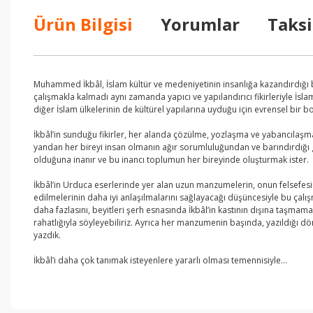
Ürün Bilgisi
Yorumlar
Taksi
Muhammed İkbâl, İslam kültür ve medeniyetinin insanlığa kazandırdığı bü
çalışmakla kalmadı aynı zamanda yapıcı ve yapılandırıcı fikirleriyle İsla
diğer İslam ülkelerinin de kültürel yapılarına uyduğu için evrensel bir b
İkbâl’in sunduğu fikirler, her alanda çözülme, yozlaşma ve yabancılaşma
yandan her bireyi insan olmanın ağır sorumluluğundan ve barındırdığı g
olduğuna inanır ve bu inancı toplumun her bireyinde oluşturmak ister.
İkbâl’in Urduca eserlerinde yer alan uzun manzumelerin, onun felsefes
edilmelerinin daha iyi anlaşılmalarını sağlayacağı düşüncesiyle bu ça
daha fazlasını, beyitleri şerh esnasında İkbâl’in kastının dışına taşma
rahatlığıyla söyleyebiliriz. Ayrıca her manzumenin başında, yazıldığı dö
yazdık.
İkbâl’i daha çok tanımak isteyenlere yararlı olması temennisiyle…
Bu ürünün fiyat bilgisi, resim, ürün açıklamalarında ve diğer konul
Görüş ve önerileriniz için teşekkür ederiz.