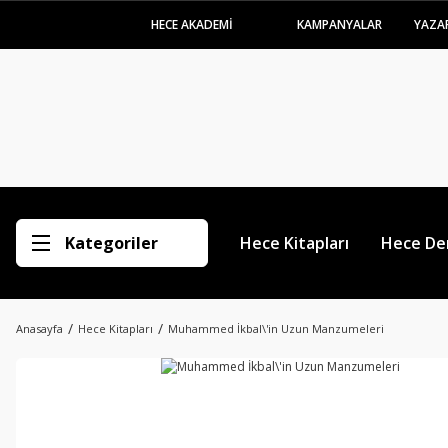
HECE AKADEMİ
KAMPANYALAR
YAZA
Kategoriler
Hece Kitapları
Hece Der
Anasayfa
Hece Kitapları
Muhammed İkbal\'in Uzun Manzumeleri