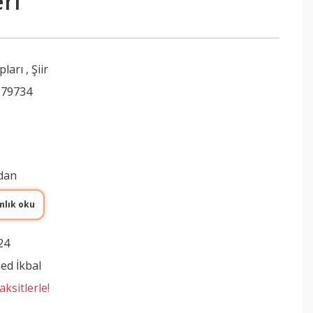
ri
pları
,
Şiir
279734
ydan
mlık oku
24
d İkbal
ksitlerle!