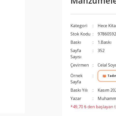
Manzumele
Kategori
Hece Kita
Stok Kodu
9786059
Baskı
1.Baskı
Sayfa
352
Sayısı
Çevirmen
Celal So
Örnek
📖
Tadı
Sayfa
Baskı Yılı
Kasım 20
Yazar
Muhamme
*49,70 ₺ den başlayan ta