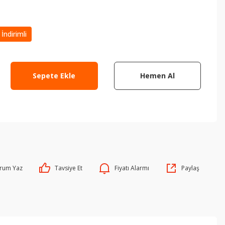
İndirimli
Sepete Ekle
Hemen Al
rum Yaz
Tavsiye Et
Fiyatı Alarmı
Paylaş