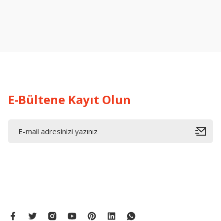
Ürün resmi kalitesiz, bozuk veya görüntülenemiyor.
Ürün açıklamasında eksik bilgiler bulunuyor.
Ürün bilgilerinde hatalar bulunuyor.
Ürün fiyatı diğer sitelerden daha pahalı.
Bu ürüne benzer farklı alternatifler olmalı.
E-Bültene Kayıt Olun