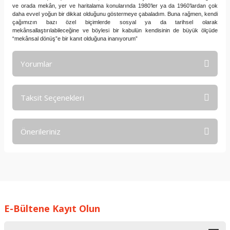
ve orada mekân, yer ve haritalama konularında 1980’ler ya da 1960’lardan çok
daha evvel yoğun bir dikkat olduğunu göstermeye çabaladım. Buna rağmen, kendi
çağımızın bazı özel biçimlerde sosyal ya da tarihsel olarak
mekânsallaştırılabileceğine ve böylesi bir kabulün kendisinin de büyük ölçüde
“mekânsal dönüş”e bir kanıt olduğuna inanıyorum”
Yorumlar
Taksit Seçenekleri
Bu ürüne ilk yorumu siz yapın!
Önerileriniz
Yorum Yaz
Bu ürünün fiyat bilgisi, resim, ürün açıklamalarında ve diğer
konularda yetersiz gördüğünüz noktaları öneri formunu
kullanarak tarafımıza iletebilirsiniz.
Görüş ve önerileriniz için teşekkür ederiz.
E-Bültene Kayıt Olun
Ürün resmi kalitesiz, bozuk veya görüntülenemiyor.
Ürün açıklamasında eksik bilgiler bulunuyor.