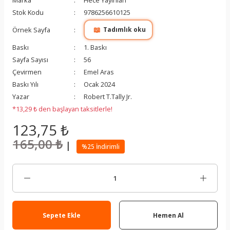
Marka
Hece Yayınları
Stok Kodu
9786256610125
📖
Örnek Sayfa
Tadımlık oku
Baskı
1. Baskı
Sayfa Sayısı
56
Çevirmen
Emel Aras
Baskı Yılı
Ocak 2024
Yazar
Robert T.Tally Jr.
*13,29 ₺ den başlayan taksitlerle!
123,75 ₺
165,00 ₺
|
%25 İndirimli
Sepete Ekle
Hemen Al