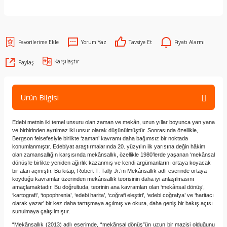
Yorum Yaz
Tavsiye Et
Fiyatı Alarmı
Karşılaştır
Paylaş
Ürün Bilgisi
Edebi metnin iki temel unsuru olan zaman ve mekân, uzun yıllar boyunca yan yana
ve birbirinden ayrılmaz iki unsur olarak düşünülmüştür. Sonrasında özellikle,
Bergson felsefesiyle birlikte ‘zaman’ kavramı daha bağımsız bir noktada
konumlanmıştır. Edebiyat araştırmalarında 20. yüzyılın ilk yarısına değin hâkim
olan zamansallığın karşısında mekânsallık, özellikle 1980’lerde yaşanan ‘mekânsal
dönüş’le birlikte yeniden ağırlık kazanmış ve kendi argümanlarını ortaya koyacak
bir alan açmıştır. Bu kitap, Robert T. Tally Jr.’ın Mekânsallık adlı eserinde ortaya
koyduğu kavramlar üzerinden mekânsallık teorisinin daha iyi anlaşılmasını
amaçlamaktadır. Bu doğrultuda, teorinin ana kavramları olan ‘mekânsal dönüş’,
‘kartografi’, ‘topophrenia’, ‘edebi harita’, ‘coğrafi eleştiri’, ‘edebi coğrafya’ ve ‘haritacı
olarak yazar’ bir kez daha tartışmaya açılmış ve okura, daha geniş bir bakış açısı
sunulmaya çalışılmıştır.
“Mekânsallık (2013) adlı eserimde, “mekânsal dönüş”ün uzun bir mazisi olduğunu