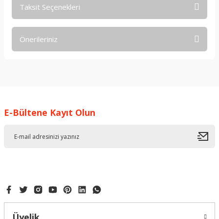
Taksit Seçenekleri
Bu ürüne ilk yorumu siz yapın!
Önerileriniz
Yorum Yaz
Bu ürünün fiyat bilgisi, resim, ürün açıklamalarında ve diğer
konularda yetersiz gördüğünüz noktaları öneri formunu
kullanarak tarafımıza iletebilirsiniz.
Görüş ve önerileriniz için teşekkür ederiz.
E-Bültene Kayıt Olun
Ürün resmi kalitesiz, bozuk veya görüntülenemiyor.
Ürün açıklamasında eksik bilgiler bulunuyor.
Ürün bilgilerinde hatalar bulunuyor.
Ürün fiyatı diğer sitelerden daha pahalı.
Bu ürüne benzer farklı alternatifler olmalı.
Üyelik