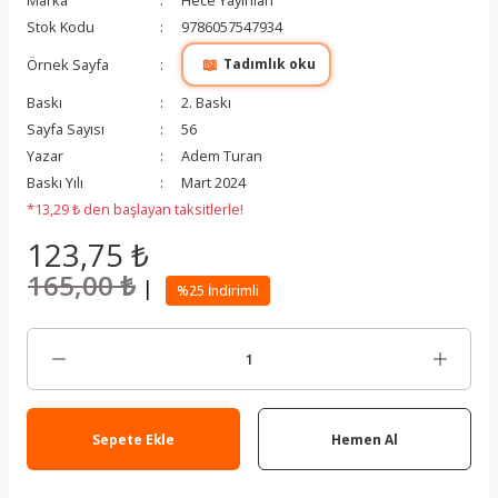
Marka
Hece Yayınları
Stok Kodu
9786057547934
📖
Örnek Sayfa
Tadımlık oku
Baskı
2. Baskı
Sayfa Sayısı
56
Yazar
Adem Turan
Baskı Yılı
Mart 2024
*13,29 ₺ den başlayan taksitlerle!
123,75 ₺
165,00 ₺
|
%25 İndirimli
Sepete Ekle
Hemen Al