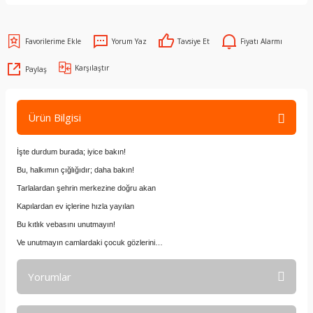
Yorum Yaz
Tavsiye Et
Fiyatı Alarmı
Karşılaştır
Paylaş
Ürün Bilgisi
İşte durdum burada; iyice bakın!
Bu, halkımın çığlığıdır; daha bakın!
Tarlalardan şehrin merkezine doğru akan
Kapılardan ev içlerine hızla yayılan
Bu kıtlık vebasını unutmayın!
Ve unutmayın camlardaki çocuk gözlerini…
Yorumlar