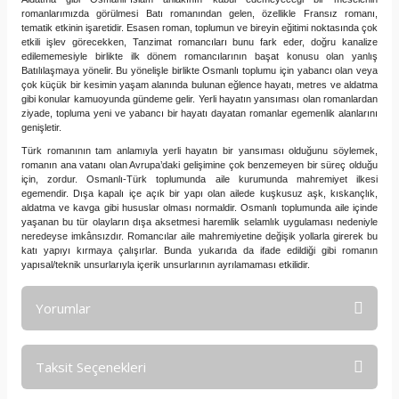
romanlarımızda görülmesi Batı romanından gelen, özellikle Fransız romanı,
tematik etkinin işaretidir. Esasen roman, toplumun ve bireyin eğitimi noktasında çok
etkili işlev görecekken, Tanzimat romancıları bunu fark eder, doğru kanalize
edilememesiyle birlikte ilk dönem romancılarının başat konusu olan yanlış
Batılılaşmaya yönelir. Bu yönelişle birlikte Osmanlı toplumu için yabancı olan veya
çok küçük bir kesimin yaşam alanında bulunan eğlence hayatı, metres ve aldatma
gibi konular kamuoyunda gündeme gelir. Yerli hayatın yansıması olan romanlardan
ziyade, topluma yeni ve yabancı bir hayatı dayatan romanlar egemenlik alanlarını
genişletir.
Türk romanının tam anlamıyla yerli hayatın bir yansıması olduğunu söylemek,
romanın ana vatanı olan Avrupa’daki gelişimine çok benzemeyen bir süreç olduğu
için, zordur. Osmanlı-Türk toplumunda aile kurumunda mahremiyet ilkesi
egemendir. Dışa kapalı içe açık bir yapı olan ailede kuşkusuz aşk, kıskançlık,
aldatma ve kavga gibi hususlar olması normaldir. Osmanlı toplumunda aile içinde
yaşanan bu tür olayların dışa aksetmesi haremlik selamlık uygulaması nedeniyle
neredeyse imkânsızdır. Romancılar aile mahremiyetine değişik yollarla girerek bu
katı yapıyı kırmaya çalışırlar. Bunda yukarıda da ifade edildiği gibi romanın
yapısal/teknik unsurlarıyla içerik unsurlarının ayrılamaması etkilidir.
Yorumlar
Taksit Seçenekleri
Bu ürüne ilk yorumu siz yapın!