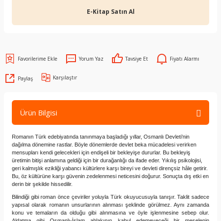
E-Kitap Satın Al
Yorum Yaz
Tavsiye Et
Fiyatı Alarmı
Karşılaştır
Paylaş
Ürün Bilgisi
Romanın Türk edebiyatında tanınmaya başladığı yıllar, Osmanlı Devleti’nin
dağılma dönemine rastlar. Böyle dönemlerde devlet beka mücadelesi verirken
mensupları kendi gelecekleri için endişeli bir bekleyişe dururlar. Bu bekleyiş
üretimin bitişi anlamına geldiği için bir durağanlığı da ifade eder. Yıkılış psikolojisi,
geri kalmışlık ezikliği yabancı kültürlere karşı bireyi ve devleti dirençsiz hâle getirir.
Bu, öz kültürüne karşı güvenin zedelenmesi neticesini doğurur. Sonuçta dış etki en
derin bir şekilde hissedilir.
Bilindiği gibi roman önce çeviriler yoluyla Türk okuyucusuyla tanışır. Taklit sadece
yapısal olarak romanın unsurlarının alınması şeklinde görülmez. Aynı zamanda
konu ve temaların da olduğu gibi alınmasına ve öyle işlenmesine sebep olur.
Aldatma gibi Osmanlı-İslam ahlakının kabul edemeyeceği bir meselenin