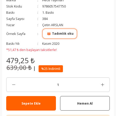
Marka
Hece Yayınları
Stok Kodu
9786057547750
Baskı
1. Baskı
Sayfa Sayısı
384
Yazar
Çetin ARSLAN
📖
Örnek Sayfa
Tadımlık oku
Baskı Yılı
Kasım 2020
*51,47 ₺ den başlayan taksitlerle!
479,25 ₺
639,00 ₺
|
%25 İndirimli
Sepete Ekle
Hemen Al