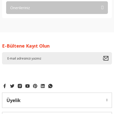
Önerileriniz
Yorum Yaz
Bu ürünün fiyat bilgisi, resim, ürün açıklamalarında ve diğer
konularda yetersiz gördüğünüz noktaları öneri formunu
kullanarak tarafımıza iletebilirsiniz.
Görüş ve önerileriniz için teşekkür ederiz.
E-Bültene Kayıt Olun
Ürün resmi kalitesiz, bozuk veya görüntülenemiyor.
Ürün açıklamasında eksik bilgiler bulunuyor.
Ürün bilgilerinde hatalar bulunuyor.
Ürün fiyatı diğer sitelerden daha pahalı.
Bu ürüne benzer farklı alternatifler olmalı.
Üyelik
Gönder