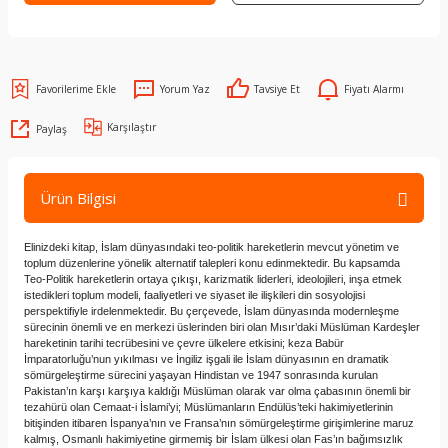
Yorum Yaz
Tavsiye Et
Fiyatı Alarmı
Karşılaştır
Paylaş
Ürün Bilgisi
Elinizdeki kitap, İslam dünyasındaki teo-politik hareketlerin mevcut yönetim ve
toplum düzenlerine yönelik alternatif talepleri konu edinmektedir. Bu kapsamda
Teo-Politik hareketlerin ortaya çıkışı, karizmatik liderleri, ideolojileri, inşa etmek
istedikleri toplum modeli, faaliyetleri ve siyaset ile ilişkileri din sosyolojisi
perspektifiyle irdelenmektedir. Bu çerçevede, İslam dünyasında modernleşme
sürecinin önemli ve en merkezi üslerinden biri olan Mısır’daki Müslüman Kardeşler
hareketinin tarihi tecrübesini ve çevre ülkelere etkisini; keza Babür
İmparatorluğu’nun yıkılması ve İngiliz işgali ile İslam dünyasının en dramatik
sömürgeleştirme sürecini yaşayan Hindistan ve 1947 sonrasında kurulan
Pakistan’ın karşı karşıya kaldığı Müslüman olarak var olma çabasının önemli bir
tezahürü olan Cemaat-i İslami’yi; Müslümanların Endülüs’teki hakimiyetlerinin
bitişinden itibaren İspanya’nın ve Fransa’nın sömürgeleştirme girişimlerine maruz
kalmış, Osmanlı hakimiyetine girmemiş bir İslam ülkesi olan Fas’ın bağımsızlık