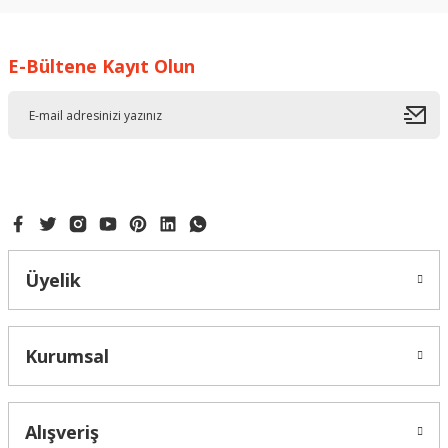
kullanarak tarafımıza iletebilirsiniz.
Görüş ve önerileriniz için teşekkür ederiz.
E-Bültene Kayıt Olun
Ürün resmi kalitesiz, bozuk veya görüntülenemiyor.
Ürün açıklamasında eksik bilgiler bulunuyor.
Ürün bilgilerinde hatalar bulunuyor.
Ürün fiyatı diğer sitelerden daha pahalı.
Bu ürüne benzer farklı alternatifler olmalı.
Üyelik
Gönder
Kurumsal
Alışveriş