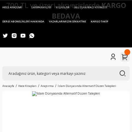
700 TL ve üzeri alışverişlerde
KARGO
HECE AKADEMİ
KAMPANYALAR
YAZARLAR
ULUSLARARASI YAYINEVİ
BEDAVA
DERGİ ABONELİKLERİ HAKKINDA
YAZARLARIMIZIN DİKKATİNE
KARGO TAKİP
Anasayfa
Hece Kitapları
Araştırma
İslam Dünyasında Alternatif Düzen Talepleri