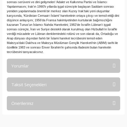
sonrası serüveni ve dini gelişmeleri ‘Adalet ve Kalkınma Partisi ve İslamcı
Yapılanmasını; Irak’ın 1990’lı yıllarda işgal süreciyle başlayan Saddam sonrası
yeniden yapılanmada önemli bir merkez olan Kuzey Irak’taki yeni oluşumlar
karşısında, ‘Kürdistan Cemaat-i İslami’ hareketinin ortaya çıkışı ve temsil ettiği dini
düşünce anlayışını; 1956’da Fransa hakimiyetinden kurtularak bağımsızlığını
kazanan Tunus’un İslamcı Nahda Hareketini; 1982’de İsrail’in Lübnan’ı işgali
sonrası süreçte, İran ve Suriye destekli olarak kurulmuş olan Hizbullah’ın İsrail’le
verdiği mücadele ve Lübnan denklemindeki rolünü ve son olarak da, Ortadoğu ve
Arap dünyası dışından farklı bir İslami hareket tecrübesini temsil eden
Malezya’daki Dakhva ve Malezya Müslüman Gençlik Hareketi’nin (ABIM) tarihi ile
özellikle 1983 ve sonrası Enver İbrahim’in şahsında ifadesini bulan hareketin
tecrübesini tanıyacaksınız.
Yorumlar
Taksit Seçenekleri
Bu ürüne ilk yorumu siz yapın!
Önerileriniz
Yorum Yaz
Bu ürünün fiyat bilgisi, resim, ürün açıklamalarında ve diğer
konularda yetersiz gördüğünüz noktaları öneri formunu