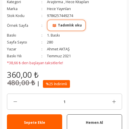
Kategori
Araştırma
,
Hece Kitapları
Marka
Hece Yayınları
Stok Kodu
9786257449274
📖
Örnek Sayfa
Tadımlık oku
Baskı
1. Baskı
Sayfa Sayısı
280
Yazar
Ahmet AKTAŞ
Baskı Yılı
Temmuz 2021
*38,66 ₺ den başlayan taksitlerle!
360,00 ₺
480,00 ₺
|
%25 İndirimli
Sepete Ekle
Hemen Al