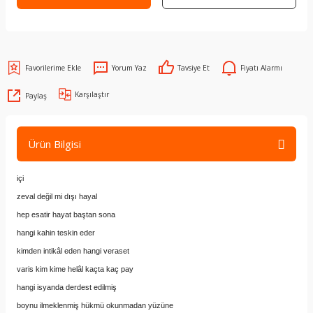
Yorum Yaz
Tavsiye Et
Fiyatı Alarmı
Karşılaştır
Paylaş
Ürün Bilgisi
içi
zeval değil mi dışı hayal
hep esatir hayat baştan sona
hangi kahin teskin eder
kimden intikâl eden hangi veraset
varis kim kime helâl kaçta kaç pay
hangi isyanda derdest edilmiş
boynu ilmeklenmiş hükmü okunmadan yüzüne