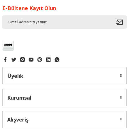
E-Bültene Kayıt Olun
Ürün resmi kalitesiz, bozuk veya görüntülenemiyor.
Ürün açıklamasında eksik bilgiler bulunuyor.
Ürün bilgilerinde hatalar bulunuyor.
Ürün fiyatı diğer sitelerden daha pahalı.
Bu ürüne benzer farklı alternatifler olmalı.
Üyelik
Gönder
Kurumsal
Alışveriş