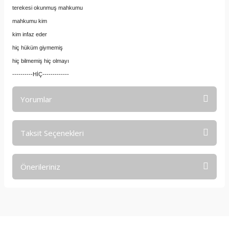
terekesi okunmuş mahkumu
mahkumu kim
kim infaz eder
hiç hüküm giymemiş
hiç bilmemiş hiç olmayı
----------HİÇ-------------
Yorumlar
Taksit Seçenekleri
Bu ürüne ilk yorumu siz yapın!
Önerileriniz
Yorum Yaz
Bu ürünün fiyat bilgisi, resim, ürün açıklamalarında ve diğer
konularda yetersiz gördüğünüz noktaları öneri formunu
kullanarak tarafımıza iletebilirsiniz.
Görüş ve önerileriniz için teşekkür ederiz.