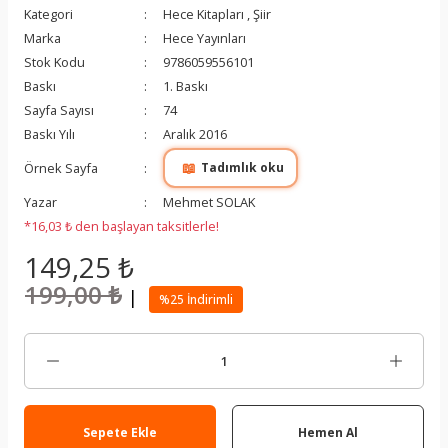
Kategori
Hece Kitapları
,
Şiir
Marka
Hece Yayınları
Stok Kodu
9786059556101
Baskı
1. Baskı
Sayfa Sayısı
74
Baskı Yılı
Aralık 2016
📖
Örnek Sayfa
Tadımlık oku
Yazar
Mehmet SOLAK
*16,03 ₺ den başlayan taksitlerle!
149,25 ₺
199,00 ₺
|
%25 İndirimli
Sepete Ekle
Hemen Al