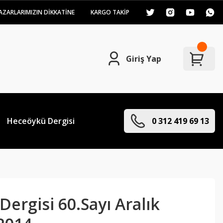
AZARLARIMIZIN DİKKATİNE
KARGO TAKİP
Giriş Yap
Heceöykü Dergisi
0 312 419 69 13
ergisi 60.Sayı Aralık