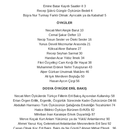
Emine Batar Kayıtlı Saatler-II 3
Recep Şükrü Güngör Öykünün Bedeli 4
Büşra Nur Turinay Farklı Olmak: Ayrıcalık ya da Kabahat! 5
ÖYKÜLER
Necati Mert Ateşle Barut 10
Cemal Şakar Defter 13
Necip Tosun Sesler ve Öteki Sesler 16
Yunus Develi Mezmurlar Arasında 21
Köksal Alver Bahane 27
Recep Seyhan Sarmal 30
Handan Acar Yıldız İlmek 34
Fikri Özçelikçi Cam Kırığı Bir Hayat 38
Muhammet Erdevir Nehri Tutuşturan 43
Alper Gürkan Unutmak Makâmı 46
Ali Işık Merdiven Boşluğu 50
Hasan Aycın Çizgi 56
DOSYA ÖYKÜDE ERİL BAKIŞ
Necati Mert Öykülerde Türkçe Fiillerin Eril Bakış Açısından Kullanılışı 58
Ertan Örgen Erillik, Ergenlik, Özgürlük Sürecinde Kadın Öykücünün Dili 66
Abdullah Harmancı Türk Öyküsünün Şafağında Erkekliğin Tezahürleri 74
Hatice Bildirici Öyküye Bürünen Er/K/Ek 82
Mihriban İnan Karatepe Erkek Duyarlılığı 87
Merve Koçak Kurt Anlam Yükümüz ya da ‘Yüklü’ Anlamlarımız 90
Ahmet Yavuz Koç Geleneksel Anlatılardan Mesnevilerin Eril Sesi 92
Canan Olpak Koç Eril Baktı, Baktı da Ne Gördü? Ahmet Mithat Efendi... 96