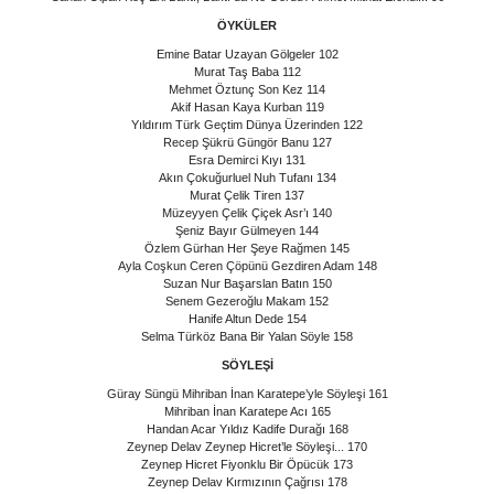
ÖYKÜLER
Emine Batar Uzayan Gölgeler 102
Murat Taş Baba 112
Mehmet Öztunç Son Kez 114
Akif Hasan Kaya Kurban 119
Yıldırım Türk Geçtim Dünya Üzerinden 122
Recep Şükrü Güngör Banu 127
Esra Demirci Kıyı 131
Akın Çokuğurluel Nuh Tufanı 134
Murat Çelik Tiren 137
Müzeyyen Çelik Çiçek Asr’ı 140
Şeniz Bayır Gülmeyen 144
Özlem Gürhan Her Şeye Rağmen 145
Ayla Coşkun Ceren Çöpünü Gezdiren Adam 148
Suzan Nur Başarslan Batın 150
Senem Gezeroğlu Makam 152
Hanife Altun Dede 154
Selma Türköz Bana Bir Yalan Söyle 158
SÖYLEŞİ
Güray Süngü Mihriban İnan Karatepe’yle Söyleşi 161
Mihriban İnan Karatepe Acı 165
Handan Acar Yıldız Kadife Durağı 168
Zeynep Delav Zeynep Hicret’le Söyleşi... 170
Zeynep Hicret Fiyonklu Bir Öpücük 173
Zeynep Delav Kırmızının Çağrısı 178