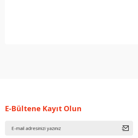
Bu ürünün fiyat bilgisi, resim, ürün açıklamalarında ve diğer konul
Görüş ve önerileriniz için teşekkür ederiz.
Ürün resmi kalitesiz, bozuk veya görüntülenemiyor.
Ürün açıklamasında eksik bilgiler bulunuyor.
Ürün bilgilerinde hatalar bulunuyor.
Ürün fiyatı diğer sitelerden daha pahalı.
Bu ürüne benzer farklı alternatifler olmalı.
E-Bültene Kayıt Olun