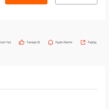
rum Yaz
Tavsiye Et
Fiyatı Alarmı
Paylaş