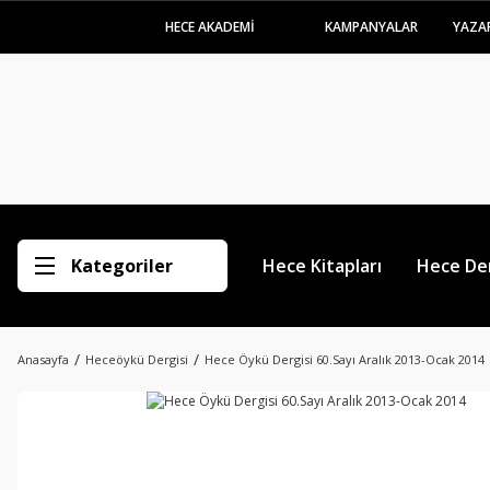
HECE AKADEMİ
KAMPANYALAR
YAZA
Kategoriler
Hece Kitapları
Hece Der
Anasayfa
Heceöykü Dergisi
Hece Öykü Dergisi 60.Sayı Aralık 2013-Ocak 2014