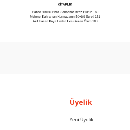
KİTAPLIK
Hatice Bildirici Biraz Sonbahar Biraz Hüzün 180
Mehmet Kahraman Kurmacanın Büyülü Sureti 181
Akif Hasan Kaya Evden Eve Gezen Ölüm 183
arda yetersiz gördüğünüz noktaları öneri formunu kullanarak tarafımıza ilet
Bu ürüne ilk yorumu siz yapın!
Yorum Yaz
Üyelik
Yeni Üyelik
Gönder