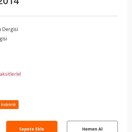
2014
 Dergisi
gisi
ksitlerle!
İndirimli
Sepete Ekle
Hemen Al