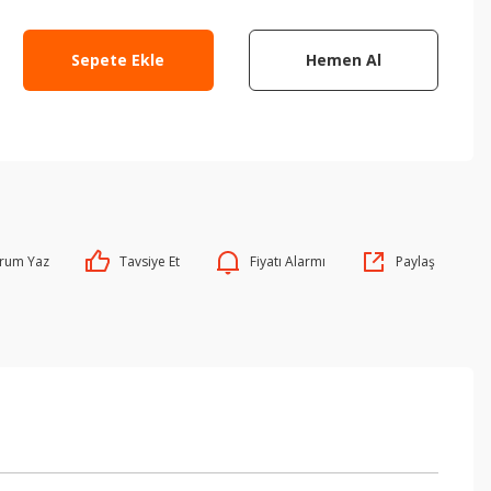
Sepete Ekle
Hemen Al
rum Yaz
Tavsiye Et
Fiyatı Alarmı
Paylaş