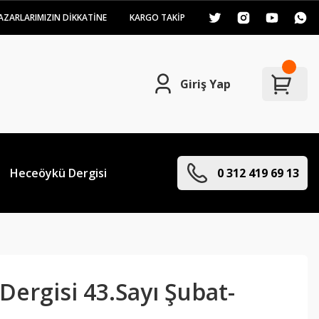
AZARLARIMIZIN DİKKATİNE
KARGO TAKİP
Giriş Yap
Heceöykü Dergisi
0 312 419 69 13
ergisi 43.Sayı Şubat-