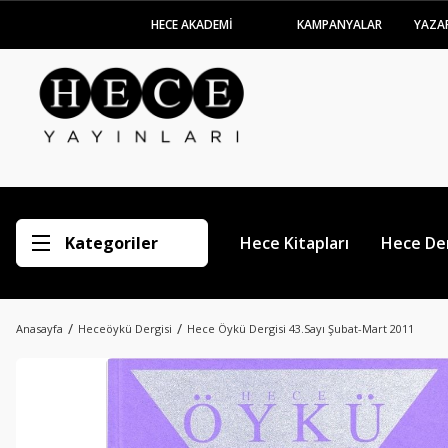
HECE AKADEMİ
KAMPANYALAR
YAZA
Kategoriler
Hece Kitapları
Hece Der
Anasayfa
Heceöykü Dergisi
Hece Öykü Dergisi 43.Sayı Şubat-Mart 2011