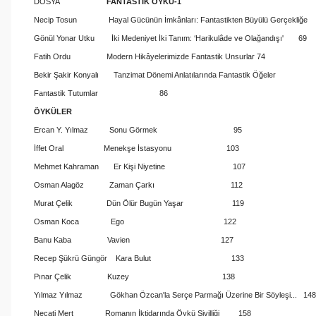
DOSYA
FANTASTİK ÖYKÜ-1
Necip Tosun Hayal Gücünün İmkânları: Fantastikten Büyülü Gerçekliğ
Gönül Yonar Utku İki Medeniyet İki Tanım: ‘Harikulâde ve Olağandışı' 69
Fatih Ordu Modern Hikâyelerimizde Fantastik Unsurlar 74
Bekir Şakir Konyalı Tanzimat Dönemi Anlatılarında Fantastik Öğeler
Fantastik Tutumlar 86
ÖYKÜLER
Ercan Y. Yılmaz Sonu Görmek 95
İffet Oral Menekşe İstasyonu 103
Mehmet Kahraman Er Kişi Niyetine 107
Osman Alagöz Zaman Çarkı 112
Murat Çelik Dün Ölür Bugün Yaşar 119
Osman Koca Ego 122
Banu Kaba Vavien 127
Recep Şükrü Güngör Kara Bulut 133
Pınar Çelik Kuzey 138
Yılmaz Yılmaz Gökhan Özcan'la Serçe Parmağı Üzerine Bir Söyleşi... 148
Necati Mert Romanın İktidarında Öykü Sivilliği 158