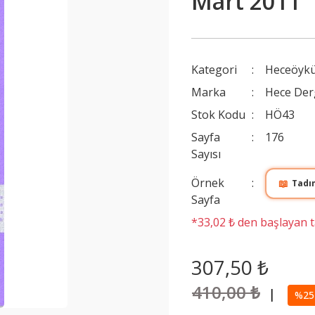
Mart 2011
Kategori
Heceöykü
Marka
Hece Der
Stok Kodu
HÖ43
Sayfa
176
Sayısı
Örnek
📖
Tadı
Sayfa
*33,02 ₺ den başlayan ta
307,50 ₺
410,00 ₺
|
%25 