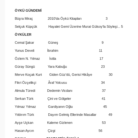
ÖYKÜ GÜNDEMİ
Büşra Miraç 2010'da Öykü Kitapları 3
Selçuk Küpçük Hayalet Gemi Üzerine Murat Gülsoy'la Söyleşi... 5
ÖYKÜLER
Cemal Şakar Güneş 9
Yunus Develi İbrahim 11
Özlem N. Yılmaz İstila 17
Güray Süngü Yara Kabuğu 23
Merve Koçak Kurt Giden Güz'dü, Gerisi Hikâye 30
Fikri Özçelikçi Âraf Yolcusu 34
Almula Türedi Dedemin Vicdanı 37
Serkan Türk Çini ve Gölgeler 41
Yılmaz Yılmaz Gardiyanın Oğlu 45
Yıldırım Türk Dayım Gelmiş Ellerinde Masallar 49
Ayşe Uçkan Kaleme Gizlenen 53
Hasan Aycın Çizgi 56