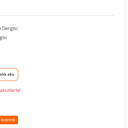
 Dergisi
gisi
mlık oku
ksitlerle!
İndirimli