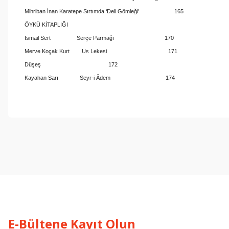
Mihriban İnan Karatepe Sırtımda ‘Deli Gömleği' 165
ÖYKÜ KİTAPLIĞI
İsmail Sert Serçe Parmağı 170
Merve Koçak Kurt Us Lekesi 171
Düşeş 172
Kayahan Sarı Seyr-i Âdem 174
Bu ürünün fiyat bilgisi, resim, ürün açıklamalarında ve diğer konul
Görüş ve önerileriniz için teşekkür ederiz.
Ürün resmi kalitesiz, bozuk veya görüntülenemiyor.
Ürün açıklamasında eksik bilgiler bulunuyor.
Ürün bilgilerinde hatalar bulunuyor.
Ürün fiyatı diğer sitelerden daha pahalı.
Bu ürüne benzer farklı alternatifler olmalı.
E-Bültene Kayıt Olun