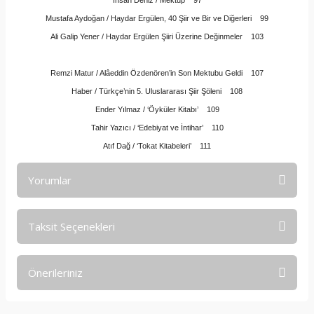
İhsan Deniz / Mektup 97
Mustafa Aydoğan / Haydar Ergülen, 40 Şiir ve Bir ve Diğerleri 99
Ali Galip Yener / Haydar Ergülen Şiiri Üzerine Değinmeler 103
Remzi Matur / Alâeddin Özdenören’in Son Mektubu Geldi 107
Haber / Türkçe’nin 5. Uluslararası Şiir Şöleni 108
Ender Yılmaz / ‘Öyküler Kitabı’ 109
Tahir Yazıcı / ‘Edebiyat ve İntihar’ 110
Atıf Dağ / ‘Tokat Kitabeleri’ 111
Yorumlar
Taksit Seçenekleri
Bu ürüne ilk yorumu siz yapın!
Önerileriniz
Yorum Yaz
Bu ürünün fiyat bilgisi, resim, ürün açıklamalarında ve diğer