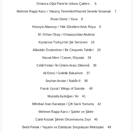
Ortanca Oğul Paris’te Udunu Çaldırır.. 6
Mehmet Ragıp Karcı / Yakarış Temrinleri/Hasreti Seninle Sınamak 7
İhsan Deniz / Yuva 8
Hüseyin Atlansoy / Yitik Sûretlere Artık Rüya 9
M. Orhan Okay / Ortaasya’dan Akdeniz
Kıyılarına Türkçe’nin Şiir Serüveni 10
Alâeddin Özdenören / Bir Cinayetin Tahlili-I 20
Necati Mert / Canım, Rüyada 34
Celâl Fedai / İki Ünlem Arası Dilenmâ 36
Ali Emre / Gelinlik Bakarken 37
Seyhan Arslan / Nabîb-II 38
Faruk Uysal / Wings of Suicide 40
Mustafa Aydoğan / İki 41
Mihriban İnan Karatepe / Çift Sarılı Yumurta 42
Mehmet Ragıp Karcı / Şairler ve Şiirler:
Cahit Koytak Şiirinin Okunmasına Zeyl 45
Betül Parlak / Yaşamı ve Edebiyatı Sorgulayan Mektuplar 49