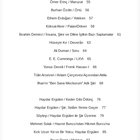
Ömer Erinç / Maruzat 55
Burhan Özdin / Örtü 56
Ethem Erdoğan / Yeleken 57
Köksal Alver / Palan/Döken 58
İbrahim Demirci / İnsana, Şiire ve Diline İşilkin Bazı Saptamalar 61
Hüseyin Kır / Deverân 63
Ali Duman / Soru 64
E. E. Cummings / LXVI 65
Yunus Develi / Frenk Havası-I 66
Tülin Arseven / Anlam Çerçevesi Açısından Attila
İlhan’ın “Ben Sana Mecburum” Adlı Şiiri 68
Haydar Ergülen / Keder Gibi Ödünç 76
Haydar Ergülen / Şiir; Selâm Yerine Geçer 77
Söyleşi / Haydar Ergülen ile Şiir Üzerine 79
Mehmet Solak / Hasret Buncu’ndan Hikmet Burcu’na
Kırk Uzun Yol ve Bir Yolcu: Haydar Ergülen 85