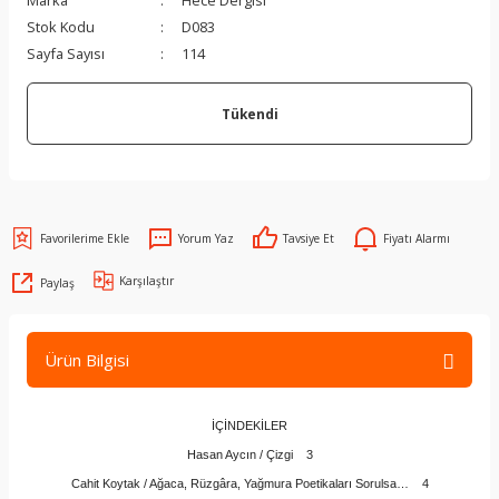
Marka
Hece Dergisi
Stok Kodu
D083
Sayfa Sayısı
114
Tükendi
Yorum Yaz
Tavsiye Et
Fiyatı Alarmı
Karşılaştır
Paylaş
Ürün Bilgisi
İÇİNDEKİLER
Hasan Aycın / Çizgi 3
Cahit Koytak / Ağaca, Rüzgâra, Yağmura Poetikaları Sorulsa… 4