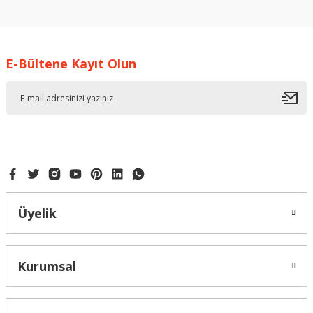
konularda yetersiz gördüğünüz noktaları öneri formunu
kullanarak tarafımıza iletebilirsiniz.
Görüş ve önerileriniz için teşekkür ederiz.
E-Bültene Kayıt Olun
Ürün resmi kalitesiz, bozuk veya görüntülenemiyor.
Ürün açıklamasında eksik bilgiler bulunuyor.
Ürün bilgilerinde hatalar bulunuyor.
Ürün fiyatı diğer sitelerden daha pahalı.
Bu ürüne benzer farklı alternatifler olmalı.
Üyelik
Gönder
Kurumsal