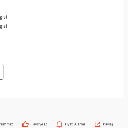
gisi
gisi
rum Yaz
Tavsiye Et
Fiyatı Alarmı
Paylaş