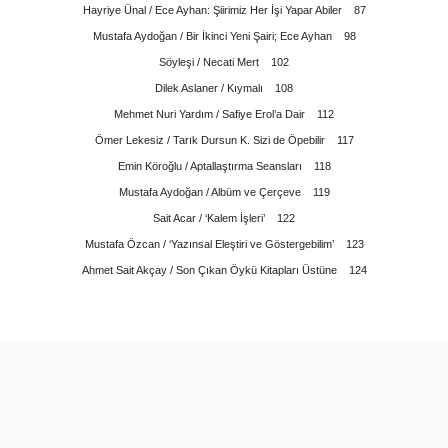
Hayriye Ünal / Ece Ayhan: Şiirimiz Her İşi Yapar Abiler 87
Mustafa Aydoğan / Bir İkinci Yeni Şairi; Ece Ayhan 98
Söyleşi / Necati Mert 102
Dilek Aslaner / Kıymalı 108
Mehmet Nuri Yardım / Safiye Erol’a Dair 112
Ömer Lekesiz / Tarık Dursun K. Sizi de Öpebilir 117
Emin Köroğlu / Aptallaştırma Seansları 118
Mustafa Aydoğan / Albüm ve Çerçeve 119
Sait Acar / ‘Kalem İşleri’ 122
Mustafa Özcan / ‘Yazınsal Eleştiri ve Göstergebilim’ 123
Ahmet Sait Akçay / Son Çıkan Öykü Kitapları Üstüne 124
arda yetersiz gördüğünüz noktaları öneri formunu kullanarak tarafımıza ilet
Bu ürüne ilk yorumu siz yapın!
Yorum Yaz