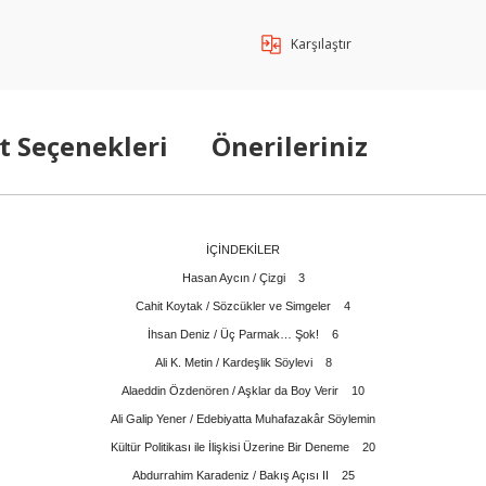
Karşılaştır
t Seçenekleri
Önerileriniz
İÇİNDEKİLER
Hasan Aycın / Çizgi 3
Cahit Koytak / Sözcükler ve Simgeler 4
İhsan Deniz / Üç Parmak… Şok! 6
Ali K. Metin / Kardeşlik Söylevi 8
Alaeddin Özdenören / Aşklar da Boy Verir 10
Ali Galip Yener / Edebiyatta Muhafazakâr Söylemin
Kültür Politikası ile İlişkisi Üzerine Bir Deneme 20
Abdurrahim Karadeniz / Bakış Açısı II 25