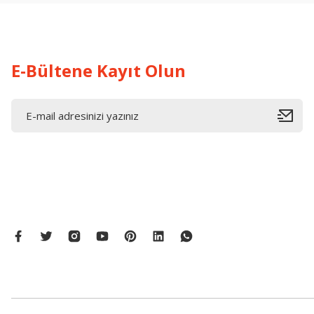
Ürün fiyatı diğer sitelerden daha pahalı.
Bu ürüne benzer farklı alternatifler olmalı.
E-Bültene Kayıt Olun