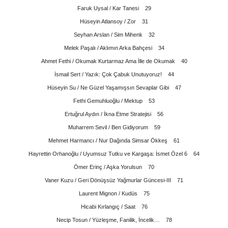
Faruk Uysal / Kar Tanesi 29
Hüseyin Atlansoy / Zor 31
Seyhan Arslan / Sim Mihenk 32
Melek Paşalı / Aklımın Arka Bahçesi 34
Ahmet Fethi / Okumak Kurtarmaz Ama İlle de Okumak 40
İsmail Sert / Yazık: Çok Çabuk Unutuyoruz! 44
Hüseyin Su / Ne Güzel Yaşamışsın Sevaplar Gibi 47
Fethi Gemuhluoğlu / Mektup 53
Ertuğrul Aydın / İkna Etme Stratejisi 56
Muharrem Sevil / Ben Gidiyorum 59
Mehmet Harmancı / Nur Dağında Simsar Ökkeş 61
Hayrettin Orhanoğlu / Uyumsuz Tutku ve Kargaşa: İsmet Özel 6 64
Ömer Erinç / Aşka Yorulsun 70
Vaner Kuzu / Geri Dönüşsüz Yağmurlar Güncesi-III 71
Laurent Mignon / Kudüs 75
Hicabi Kırlangıç / Saat 76
Necip Tosun / Yüzleşme, Fanilik, İncelik… 78