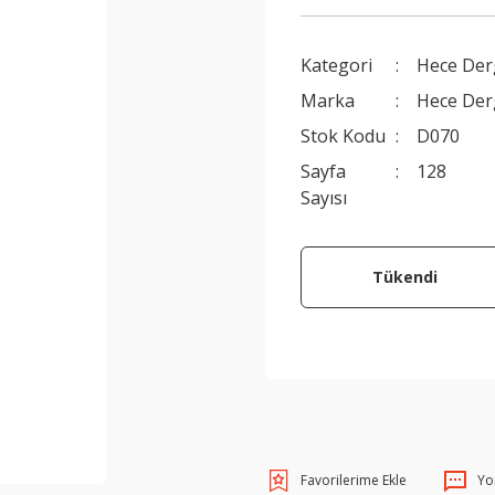
Kategori
Hece Der
Marka
Hece Der
Stok Kodu
D070
Sayfa
128
Sayısı
Tükendi
Yo