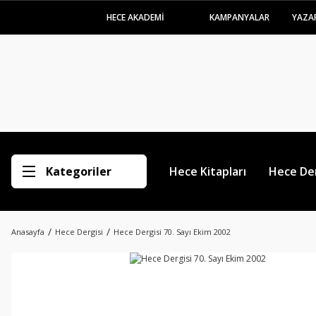
HECE AKADEMİ
KAMPANYALAR
YAZA
Kategoriler
Hece Kitapları
Hece Der
Anasayfa
Hece Dergisi
Hece Dergisi 70. Sayı Ekim 2002