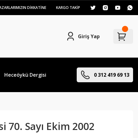
AZARLARIMIZIN DİKKATİNE
KARGO TAKİP
Giriş Yap
Heceöykü Dergisi
0 312 419 69 13
i 70. Sayı Ekim 2002