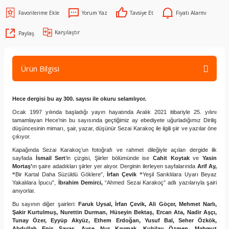
Yorum Yaz
Tavsiye Et
Fiyatı Alarmı
Karşılaştır
Paylaş
Ürün Bilgisi
Hece
dergisi bu ay 300. sayısı ile okuru selamlıyor.
Ocak 1997 yılında başladığı yayın hayatında Aralık 2021 itibariyle 25. yılını
tamamlayan
Hece
’nin bu sayısında geçtiğimiz ay ebediyete uğurladığımız Diriliş
düşüncesinin mimarı, şair, yazar, düşünür Sezai Karakoç ile ilgili şiir ve yazılar öne
çıkıyor.
Kapağında Sezai Karakoç’un fotoğrafı ve rahmet dileğiyle açılan dergide ilk
sayfada
İsmail Sert
’in çizgisi, Şiirler bölümünde ise
Cahit Koytak
ve
Yasin
Mortaş’
ın şaire adadıkları şiirler yer alıyor. Derginin ilerleyen sayfalarında
Arif Ay,
“
Bir Kartal Daha Süzüldü Göklere”,
İrfan Çevik “
Yeşil Sarıklılara Uyarı Beyaz
Yakalılara İpucu”,
İbrahim Demirci,
“Ahmed Sezai Karakoç” adlı yazılarıyla şairi
anıyorlar.
Bu sayının diğer şairleri:
Faruk Uysal, İrfan Çevik, Ali Göçer, Mehmet Narlı,
Şakir Kurtulmuş, Nurettin Durman, Hüseyin Bektaş, Ercan Ata, Nadir Aşçı,
Tunay Özer, Eyyüp Akyüz, Ethem Erdoğan, Yusuf Bal, Seher Özkök,
Abdullah Enis Savaş, Ayşe Nur Kaymak, Kubilay Özmen, Mahmut