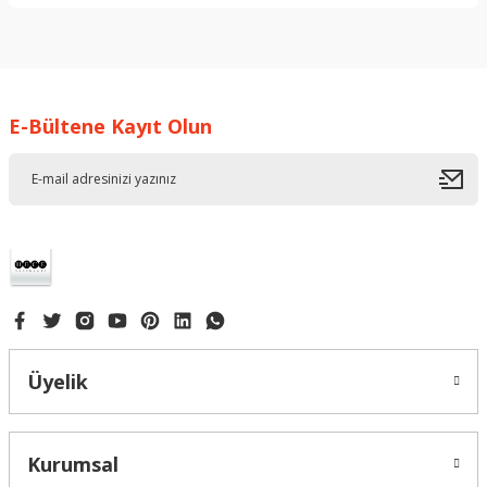
Bu ürünün fiyat bilgisi, resim, ürün açıklamalarında ve diğer
konularda yetersiz gördüğünüz noktaları öneri formunu
kullanarak tarafımıza iletebilirsiniz.
Görüş ve önerileriniz için teşekkür ederiz.
E-Bültene Kayıt Olun
Ürün resmi kalitesiz, bozuk veya görüntülenemiyor.
Ürün açıklamasında eksik bilgiler bulunuyor.
Ürün bilgilerinde hatalar bulunuyor.
Ürün fiyatı diğer sitelerden daha pahalı.
Bu ürüne benzer farklı alternatifler olmalı.
Üyelik
Gönder
Kurumsal