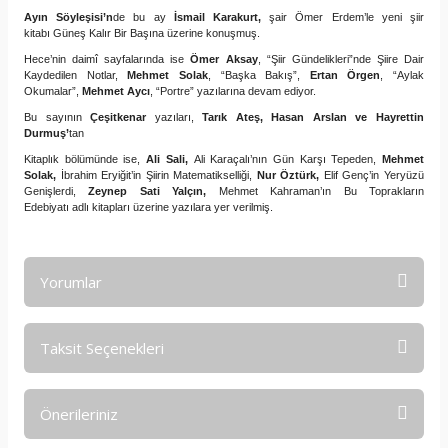
Ayın Söyleşisi’n
de bu ay
İsmail Karakurt,
şair
Ömer Erdem’le yeni şiir
kitabı
Güneş Kalır Bir Başına
üzerine konuşmuş.
Hece
’nin daimî sayfalarında ise
Ömer Aksay
, “Şiir Gündelikleri”nde Şiire Dair
Kaydedilen Notlar,
Mehmet Solak
, “Başka Bakış”,
Ertan Örgen
, “Aylak
Okumalar”,
Mehmet Aycı
, “Portre” yazılarına devam ediyor.
Bu sayının
Çeşitkenar
yazıları,
Tarık Ateş, Hasan Arslan ve Hayrettin
Durmuş’
tan
Kitaplık bölümünde ise,
Ali Sali,
Ali Karaçalı’nın
Gün Karşı Tepeden
,
Mehmet
Solak,
İbrahim Eryiğit’in
Şiirin Matematikselliği
,
Nur Öztürk,
Elif Genç’in
Yeryüzü
Genişlerdi
,
Zeynep Sati Yalçın,
Mehmet Kahraman’ın
Bu Toprakların
Edebiyatı
adlı kitapları üzerine yazılara yer verilmiş.
Yorumlar
Taksit Seçenekleri
Bu ürüne ilk yorumu siz yapın!
Önerileriniz
Yorum Yaz