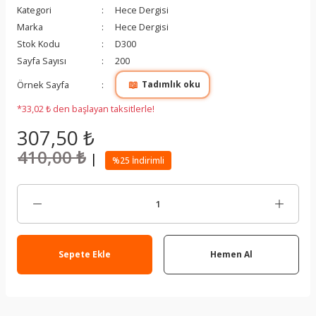
Kategori
Hece Dergisi
Marka
Hece Dergisi
Stok Kodu
D300
Sayfa Sayısı
200
📖
Örnek Sayfa
Tadımlık oku
*33,02 ₺ den başlayan taksitlerle!
307,50 ₺
410,00 ₺
|
%25 İndirimli
Sepete Ekle
Hemen Al