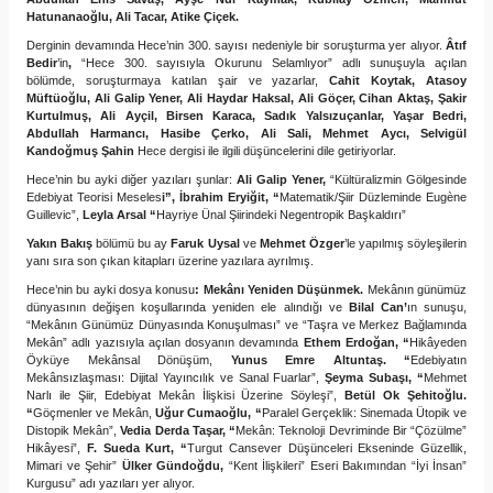
Hatunanaoğlu, Ali Tacar, Atike Çiçek.
Derginin devamında
Hece
’nin 300. sayısı nedeniyle bir soruşturma yer alıyor.
Âtıf
Bedir
’in
,
“Hece 300. sayısıyla Okurunu Selamlıyor” adlı sunuşuyla açılan
bölümde, soruşturmaya katılan şair ve yazarlar,
Cahit Koytak, Atasoy
Müftüoğlu, Ali Galip Yener, Ali Haydar Haksal, Ali Göçer, Cihan Aktaş, Şakir
Kurtulmuş, Ali Ayçil, Birsen Karaca, Sadık Yalsızuçanlar, Yaşar Bedri,
Abdullah Harmancı, Hasibe Çerko, Ali Sali, Mehmet Aycı, Selvigül
Kandoğmuş Şahin
Hece
dergisi ile ilgili
düşüncelerini dile getiriyorlar.
Hece
’nin bu ayki diğer yazıları şunlar:
Ali Galip Yener,
“Kültüralizmin Gölgesinde
Edebiyat Teorisi Meseles
i”, İbrahim Eryiğit, “
Matematik/Şiir Düzleminde Eugène
Guillevic”,
Leyla Arsal “
Hayriye Ünal Şiirindeki Negentropik Başkaldırı”
Yakın Bakış
bölümü bu ay
Faruk Uysal
ve
Mehmet Özger
’le yapılmış söyleşilerin
yanı sıra son çıkan kitapları üzerine yazılara ayrılmış.
Hece
’nin bu ayki dosya konusu
: Mekânı Yeniden Düşünmek.
Mekânın günümüz
dünyasının değişen koşullarında yeniden ele alındığı ve
Bilal Can’
ın sunuşu,
“Mekânın Günümüz Dünyasında Konuşulması” ve “Taşra ve Merkez Bağlamında
Mekân” adlı yazısıyla açılan dosyanın devamında
Ethem Erdoğan, “
Hikâyeden
Öyküye Mekânsal Dönüşüm,
Yunus Emre Altuntaş. “
Edebiyatın
Mekânsızlaşması: Dijital Yayıncılık ve Sanal Fuarlar”,
Şeyma Subaşı, “
Mehmet
Narlı ile Şiir, Edebiyat Mekân İlişkisi Üzerine Söyleşi”,
Betül Ok Şehitoğlu.
“
Göçmenler ve Mekân,
Uğur Cumaoğlu, “
Paralel Gerçeklik: Sinemada Ütopik ve
Distopik Mekân”,
Vedia Derda Taşar, “
Mekân: Teknoloji Devriminde Bir “Çözülme”
Hikâyesi”,
F. Sueda Kurt, “
Turgut Cansever Düşünceleri Ekseninde Güzellik,
Mimari ve Şehir”
Ülker Gündoğdu,
“Kent İlişkileri” Eseri Bakımından “İyi İnsan”
Kurgusu” adı yazıları yer alıyor.