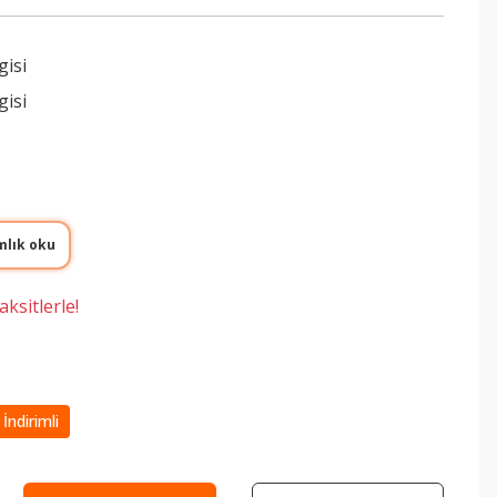
gisi
gisi
mlık oku
ksitlerle!
İndirimli