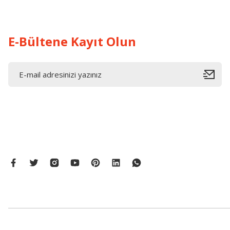
Ürün fiyatı diğer sitelerden daha pahalı.
Bu ürüne benzer farklı alternatifler olmalı.
E-Bültene Kayıt Olun