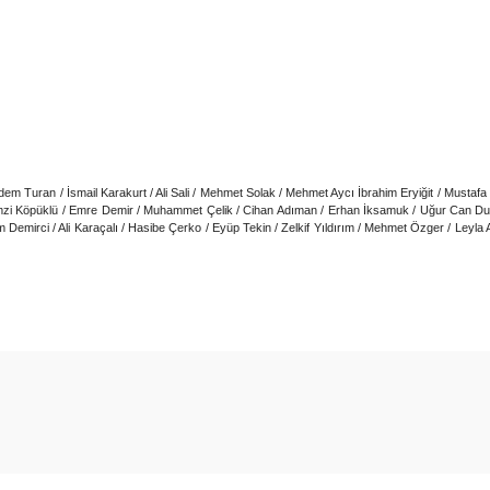
dem Turan / İsmail Karakurt / Ali Sali / Mehmet Solak / Mehmet Aycı İbrahim Eryiğit / Musta
mzi Köpüklü / Emre Demir / Muhammet Çelik / Cihan Adıman / Erhan İksamuk / Uğur Can Dural
ahim Demirci / Ali Karaçalı / Hasibe Çerko / Eyüp Tekin / Zelkif Yıldırım / Mehmet Özger / Ley
arda yetersiz gördüğünüz noktaları öneri formunu kullanarak tarafımıza ilet
Bu ürüne ilk yorumu siz yapın!
Yorum Yaz