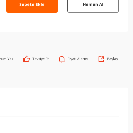
Sepete Ekle
Hemen Al
rum Yaz
Tavsiye Et
Fiyatı Alarmı
Paylaş