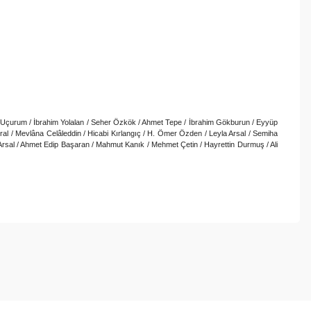
fa Uçurum / İbrahim Yolalan / Seher Özkök / Ahmet Tepe / İbrahim Gökburun / Eyyüp
 / Mevlâna Celâleddin / Hicabi Kırlangıç / H. Ömer Özden / Leyla Arsal / Semiha
la Arsal / Ahmet Edip Başaran / Mahmut Kanık / Mehmet Çetin / Hayrettin Durmuş / Ali
ebilirsiniz.