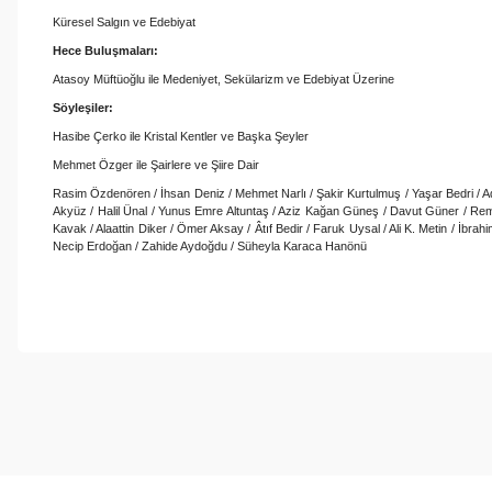
Küresel Salgın ve Edebiyat
Hece Buluşmaları:
Atasoy Müftüoğlu ile Medeniyet, Sekülarizm ve Edebiyat Üzerine
Söyleşiler:
Hasibe Çerko ile Kristal Kentler ve Başka Şeyler
Mehmet Özger ile Şairlere ve Şiire Dair
Rasim Özdenören / İhsan Deniz / Mehmet Narlı / Şakir Kurtulmuş / Yaşar Bedri / A
Akyüz / Halil Ünal / Yunus Emre Altuntaş / Aziz Kağan Güneş / Davut Güner / Re
Kavak / Alaattin Diker / Ömer Aksay / Âtıf Bedir / Faruk Uysal / Ali K. Metin / İbr
Necip Erdoğan / Zahide Aydoğdu / Süheyla Karaca Hanönü
Bu ürünün fiyat bilgisi, resim, ürün açıklamalarında ve diğer konul
Görüş ve önerileriniz için teşekkür ederiz.
Ürün resmi kalitesiz, bozuk veya görüntülenemiyor.
Ürün açıklamasında eksik bilgiler bulunuyor.
Ürün bilgilerinde hatalar bulunuyor.