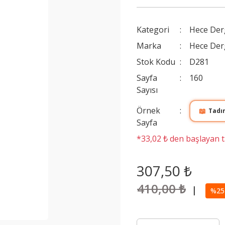
Kategori
Hece Der
Marka
Hece Der
Stok Kodu
D281
Sayfa
160
Sayısı
Örnek
📖
Tadı
Sayfa
*33,02 ₺ den başlayan ta
307,50 ₺
410,00 ₺
|
%25 