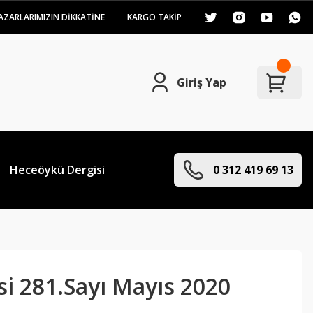
AZARLARIMIZIN DİKKATİNE
KARGO TAKİP
Giriş Yap
Heceöykü Dergisi
0 312 419 69 13
i 281.Sayı Mayıs 2020