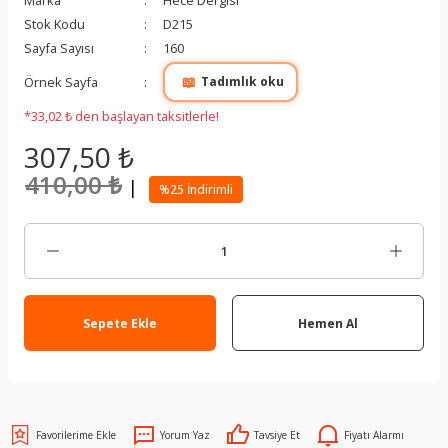
Marka
Hece Dergisi
Stok Kodu
D215
Sayfa Sayısı
160
📖
Örnek Sayfa
Tadımlık oku
*33,02 ₺ den başlayan taksitlerle!
307,50 ₺
410,00 ₺
|
%25 İndirimli
Sepete Ekle
Hemen Al
Yorum Yaz
Tavsiye Et
Fiyatı Alarmı