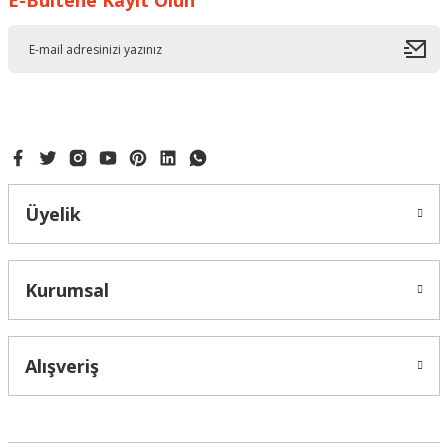
E-Bültene Kayıt Olun
Ürün resmi kalitesiz, bozuk veya görüntülenemiyor.
Ürün açıklamasında eksik bilgiler bulunuyor.
Ürün bilgilerinde hatalar bulunuyor.
Ürün fiyatı diğer sitelerden daha pahalı.
Bu ürüne benzer farklı alternatifler olmalı.
Üyelik
Gönder
Kurumsal
Alışveriş