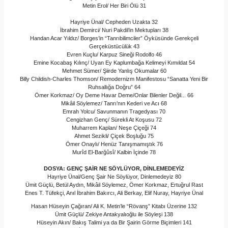
Metin Erol/ Her Biri Ölü 31
Hayriye Ünal/ Cepheden Uzakta 32
İbrahim Demirci/ Nuri Pakdil’in Mektupları 38
Handan Acar Yıldız/ Borges’in “Tanrıbilimciler” Öyküsünde Gerekçeli
Gerçeküstücülük 43
Evren Kuçlu/ Karpuz Sineği Rodolfo 46
Emine Kocabaş Kılınç/ Uyan Ey Kaplumbağa Kelimeyi Kımıldat 54
Mehmet Sümer/ Şiirde Yanlış Okumalar 60
Billy Childish-Charles Thomson/ Remodernizm Manifestosu “Sanatta Yeni Bir
Ruhsallığa Doğru” 64
Ömer Korkmaz/ Oy Deme Havar Deme/Onlar Bilenler Değil... 66
Mikâil Söylemez/ Tanrı’nın Kederi ve Acı 68
Emrah Yolcu/ Savunmanın Tragedyası 70
Cengizhan Genç/ Sürekli At Koşusu 72
Muharrem Kaplan/ Neşe Çiçeği 74
Ahmet Sezikli/ Çiçek Boşluğu 75
Ömer Onaylı/ Henüz Tanışmamıştık 76
Murîd El-Barğûsî/ Kalbin İçinde 78
DOSYA: GENÇ ŞAİR NE SÖYLÜYOR, DİNLEMEDEYİZ
Hayriye Ünal/Genç Şair Ne Söylüyor, Dinlemedeyiz 80
Ümit Güçlü, Betül Aydın, Mikâil Söylemez, Ömer Korkmaz, Ertuğrul Rast
Enes T. Tüfekçi, Anıl İbrahim Bakırcı, Ali Berkay, Elif Nuray, Hayriye Ünal
Hasan Hüseyin Çağıran/ Ali K. Metin’le “Rövanş” Kitabı Üzerine 132
Ümit Güçlü/ Zekiye Antakyalıoğlu ile Söyleşi 138
Hüseyin Akın/ Bakış Talimi ya da Bir Şairin Görme Biçimleri 141