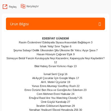
Karşılaştır
Paylaş
Ürün Bilgisi
EDEBİYAT GÜNDEMİ
Rasim Özdenören/ Edebiyatla Siyasa Arasındaki Bağlılaşım 3
İshak Yetiş/ Sınır Taşları 6
Şeyma Subaşı/ Delilik Ülkesinden Şifa Ülkesine Bir Yolcu: Ayşe Şasa 7
Hasan Hüseyin Çağıran/ Eşik 9
Sümeyye Betül/ Fanzin Kuruluşuyla Neyi Kazandırır, Kapanışıyla Neyi Kaybettirir?
12
Bilal Habeş Evran/ Kırkıncı Kapı 13
İsmail Sert/ Çizgi 16
Ali Ayçil/ Çocuklar İçin Google Maps 17
Ali K. Metin/ Üçyüzbir 19
Yunus Emre Altuntaş/ Geoffrey Rush 22
Emre Öztürk/ Ben Rica ve Gereğini Arz Ederken 23
Cem Mehmet Eren/ Haikular 24
Ertuğrul Rast/ Are You Watching Closely? 25
Ümit Güçlü/ Karekalp 27
İbrahim Gökburun/ Apartman 29
Nergihan Yeşilyurt/ Ebced Hesabıyla 256 30