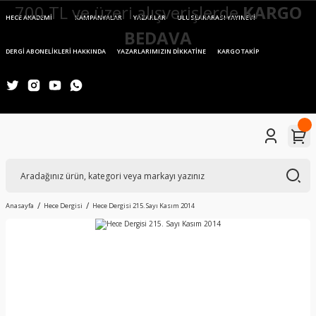
700 TL ve üzeri alışverişlerde
KARGO
HECE AKADEMİ
KAMPANYALAR
YAZARLAR
ULUSLARARASI YAYINEVİ
BEDAVA
DERGİ ABONELİKLERİ HAKKINDA
YAZARLARIMIZIN DİKKATİNE
KARGO TAKİP
Anasayfa
Hece Dergisi
Hece Dergisi 215. Sayı Kasım 2014