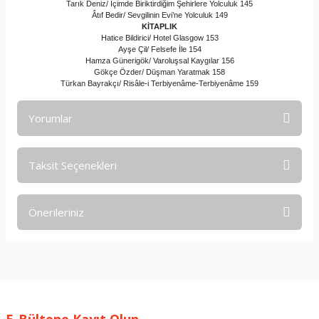
Tarık Deniz/ İçimde Biriktirdiğim Şehirlere Yolculuk 145
Âtıf Bedir/ Sevgilinin Evi’ne Yolculuk 149
KİTAPLIK
Hatice Bildirici/ Hotel Glasgow 153
Ayşe Çil/ Felsefe İle 154
Hamza Günerigök/ Varoluşsal Kaygılar 156
Gökçe Özder/ Düşman Yaratmak 158
Türkan Bayrakçı/ Risâle-i Terbiyenâme-Terbiyenâme 159
Yorumlar
Taksit Seçenekleri
Bu ürüne ilk yorumu siz yapın!
Önerileriniz
Yorum Yaz
Bu ürünün fiyat bilgisi, resim, ürün açıklamalarında ve diğer
konularda yetersiz gördüğünüz noktaları öneri formunu
kullanarak tarafımıza iletebilirsiniz.
Görüş ve önerileriniz için teşekkür ederiz.