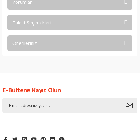
Yorumlar
Taksit Seçenekleri
Bu ürüne ilk yorumu siz yapın!
Önerileriniz
Yorum Yaz
Bu ürünün fiyat bilgisi, resim, ürün açıklamalarında ve diğer
konularda yetersiz gördüğünüz noktaları öneri formunu
kullanarak tarafımıza iletebilirsiniz.
Görüş ve önerileriniz için teşekkür ederiz.
E-Bültene Kayıt Olun
Ürün resmi kalitesiz, bozuk veya görüntülenemiyor.
Ürün açıklamasında eksik bilgiler bulunuyor.
Ürün bilgilerinde hatalar bulunuyor.
Ürün fiyatı diğer sitelerden daha pahalı.
Bu ürüne benzer farklı alternatifler olmalı.