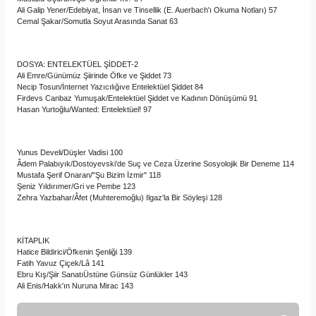
Ali Galip Yener/Edebiyat, İnsan ve Tinsellik (E. Auerbach'ı Okuma Notları) 57
Cemal Şakar/Somutla Soyut Arasında Sanat 63
DOSYA: ENTELEKTÜEL ŞİDDET-2
Ali Emre/Günümüz Şiirinde Öfke ve Şiddet 73
Necip Tosun/İnternet Yazıcılığıve Entelektüel Şiddet 84
Firdevs Canbaz Yumuşak/Entelektüel Şiddet ve Kadının Dönüşümü 91
Hasan Yurtoğlu/Wanted: Entelektüel! 97
Yunus Develi/Düşler Vadisi 100
Âdem Palabıyık/Dostoyevski'de Suç ve Ceza Üzerine Sosyolojik Bir Deneme 114
Mustafa Şerif Onaran/"Şu Bizim İzmir" 118
Şeniz Yıldırımer/Gri ve Pembe 123
Zehra Yazbahar/Âfet (Muhteremoğlu) Ilgaz'la Bir Söyleşi 128
KİTAPLIK
Hatice Bildirici/Öfkenin Şenliği 139
Fatih Yavuz Çiçek/Lâ 141
Ebru Kış/Şiir SanatıÜstüne Günsüz Günlükler 143
Ali Enis/Hakk'ın Nuruna Mirac 143