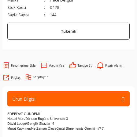
Marka
Hece Dergisi
Stok Kodu
D178
Sayfa Sayısı
144
Tükendi
Yorum Yaz
Tavsiye Et
Fiyatı Alarmı
Karşılaştır
Paylaş
Ürün Bilgisi
EDEBİYAT GÜNDEMİ
Necati Mert/Dünden Bugüne Üniversite 3
David Lodge/Gençlik Skazları 4
Murat Kapkıner/Ne Zaman Öleceğimizi Bilmememiz Önemli mi? 7