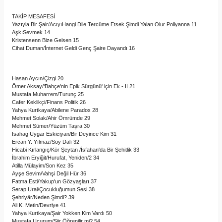
TAKİP MESAFESİ
Yazıyla Bir Şair/AcıyıHangi Dile Tercüme Etsek Şimdi Yalan Olur Pollyanna 11
AşkıSevmek 14
Kristensenn Bize Gelsen 15
Cihat Duman/İnternet Geldi Genç Şaire Dayandı 16
Hasan Aycın/Çizgi 20
Ömer Aksay/‘Bahçe'nin Epik Sürgünü' için Ek - II 21
Mustafa Muharrem/Turunç 25
Cafer Keklikçi/Finans Politik 26
Yahya Kurtkaya/Abilene Paradox 28
Mehmet Solak/Ahir Ömrümde 29
Mehmet Sümer/Yüzüm Taşra 30
Isahag Uygar Eskiciyan/Bir Deyince Kim 31
Ercan Y. Yılmaz/Soy Dalı 32
Hicabi Kırlangıç/Kör Şeytan /İsfahan'da Bir Şehitlik 33
İbrahim Eryiğit/Hurufat, Yeniden/2 34
Atilla Mülayim/Son Kez 35
Ayşe Sevim/Vahşi Değil Hür 36
Fatma Esti/Yakup'un Gözyaşları 37
Serap Ural/Çocukluğumun Sesi 38
Şehriyâr/Neden Şimdi? 39
Ali K. Metin/Devriye 41
Yahya Kurtkaya/Şair Yokken Kim Vardı 50
Mustafa Uçurum/Şiir Öğrenilir mi? 54