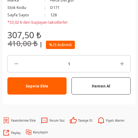
Marka
Hece Dergisi
Stok Kodu
D171
Sayfa Sayısı
128
*33,02 ₺ den başlayan taksitlerle!
307,50 ₺
410,00 ₺
|
%25 İndirimli
Sepete Ekle
Hemen Al
Yorum Yaz
Tavsiye Et
Fiyatı Alarmı
Karşılaştır
Paylaş