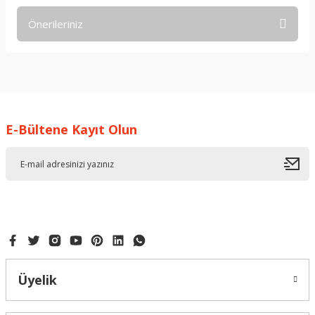
Önerileriniz
Yorum Yaz
Bu ürünün fiyat bilgisi, resim, ürün açıklamalarında ve diğer
konularda yetersiz gördüğünüz noktaları öneri formunu
kullanarak tarafımıza iletebilirsiniz.
Görüş ve önerileriniz için teşekkür ederiz.
E-Bültene Kayıt Olun
Ürün resmi kalitesiz, bozuk veya görüntülenemiyor.
Ürün açıklamasında eksik bilgiler bulunuyor.
Ürün bilgilerinde hatalar bulunuyor.
Ürün fiyatı diğer sitelerden daha pahalı.
Bu ürüne benzer farklı alternatifler olmalı.
Üyelik
Gönder