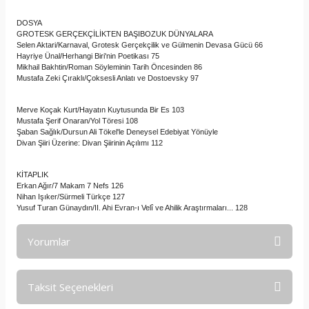
DOSYA
GROTESK GERÇEKÇİLİKTEN BAŞIBOZUK DÜNYALARA
Selen Aktari/Karnaval, Grotesk Gerçekçilik ve Gülmenin Devasa Gücü 66
Hayriye Ünal/Herhangi Biri'nin Poetikası 75
Mikhail Bakhtin/Roman Söyleminin Tarih Öncesinden 86
Mustafa Zeki Çıraklı/Çoksesli Anlatı ve Dostoevsky 97
Merve Koçak Kurt/Hayatın Kuytusunda Bir Es 103
Mustafa Şerif Onaran/Yol Töresi 108
Şaban Sağlık/Dursun Ali Tökel'le Deneysel Edebiyat Yönüyle
Divan Şiiri Üzerine: Divan Şiirinin Açılımı 112
KİTAPLIK
Erkan Ağır/7 Makam 7 Nefs 126
Nihan Işıker/Sürmeli Türkçe 127
Yusuf Turan Günaydın/II. Ahi Evran-ı Velî ve Ahilik Araştırmaları... 128
Yorumlar
Taksit Seçenekleri
Bu ürüne ilk yorumu siz yapın!