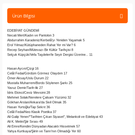
Ürün Bilgisi
EDEBİYAT GÜNDEMİ
Necati Mert/Kadın ve Pantolon 3
Abdurrahim Karadeniz/Kerbelâ'yı Yeniden Yaşamak 5
Erol Yılmaz/Kütüphaneden Rahat Yer mi Var? 6
Recep Seyhan/Mütevazı Bir Kültür Tarihçisi 8
Selçuk Küpçük/Vefa Taşdelen'le Seyir Dergisi Üzerine... 11
Hasan Aycın/Çizgi 16
Celâl Fedai/Gördüm Görmez Olaydım 17
Ömer Aksay/Uslu Durum 22
Mustafa Muharrem/Bordo Söylenen Şarkı 25
Yavuz Demir/Tarih-lik 27
İdris Ekinci/Ceviz Mevsimi 28
Mehmet Solak/Nerelere Çalsam Yüzümü 32
Gökhan Arslan/Ankara'da Sivil Olmak 35
Hasan Yurtoğlu/Tap Sekrıt 36
Celâl Fedai/Neo Klasik Poetika 37
Ali Galip Yener/"Tarihten Çıkan Siyaset", Melankoli ve Edebiyat 43
Ali K. Metin/Şiir Sırası 49
Ali Emre/Kendini Dünyadan Alacaklı Hissetmek 57
Yahya Kurtkaya/Şiirin ve Tanrı'nın Olmadığı Yer 60