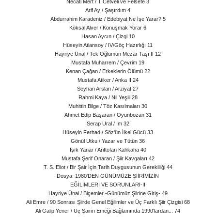
Necati Mert / T Cetveli ve Felsefe 3
Arif Ay / Şaşırdım 4
Abdurrahim Karadeniz / Edebiyat Ne İşe Yarar? 5
Köksal Alver / Konuşmak Yorar 6
Hasan Aycın / Çizgi 10
Hüseyin Atlansoy / IV/Göç Hazırlığı 11
Hayriye Ünal / Tek Oğlumun Mezar Taşı II 12
Mustafa Muharrem / Çevrim 19
Kenan Çağan / Erkeklerin Ölümü 22
Mustafa Atiker / Anka II 24
Seyhan Arslan / Arziyat 27
Rahmi Kaya / Nil Yeşili 28
Muhittin Bilge / Töz Kasılmaları 30
Ahmet Edip Başaran / Oyunbozan 31
Serap Ural / İm 32
Hüseyin Ferhad / Söz'ün İlkel Gücü 33
Gönül Utku / Yazar ve Tütün 36
Işık Yanar / Ariftofan Kahkaha 40
Mustafa Şerif Onaran / Şiir Kavgaları 42
T. S. Eliot / Bir Şair İçin Tarih Duygusunun Gerekliliği 44
Dosya: 1980'DEN GÜNÜMÜZE ŞİİRİMİZİN
EĞİLİMLERİ VE SORUNLARI-II
Hayriye Ünal / Biçemler -Günümüz Şiirine Giriş- 49
Ali Emre / 90 Sonrası Şiirde Genel Eğilimler ve Üç Farklı Şiir Çizgisi 68
Ali Galip Yener / Üç Şairin Emeği Bağlamında 1990'lardan... 74