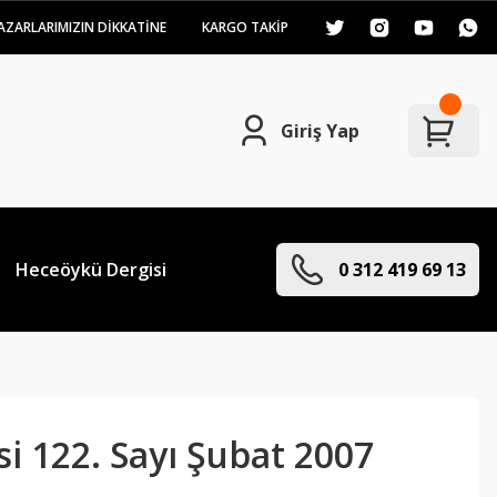
AZARLARIMIZIN DİKKATİNE
KARGO TAKİP
Giriş Yap
Heceöykü Dergisi
0 312 419 69 13
i 122. Sayı Şubat 2007