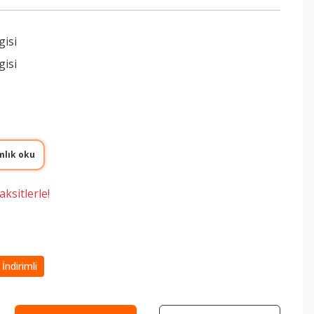
gisi
gisi
mlık oku
ksitlerle!
İndirimli