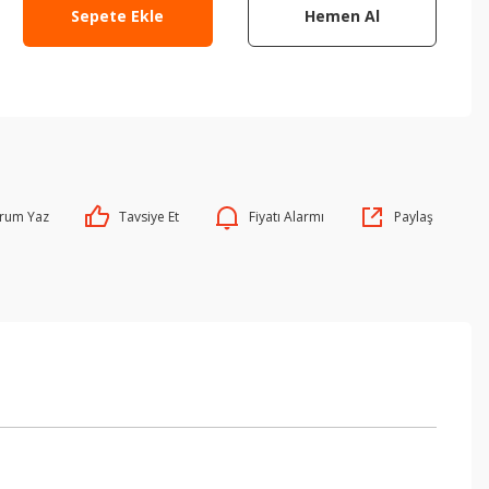
Sepete Ekle
Hemen Al
rum Yaz
Tavsiye Et
Fiyatı Alarmı
Paylaş