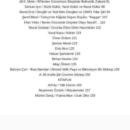
Ali K. Metin / 80'lerden Günümüze Eleştiride Belirsizlik Zafiyeti 81
Serkan Işın / Sözlü Kültür, Yazılı Kültür ve Basılı Kültür 88
Murat Erol / Dergâh ve Yedi İklim Dergileri ve 1990'lı Yıllar Şiiri 94
Şeref Bilsel / Türkçe'nin Kâğıda Düşen Rüyâsı: "Kaşgar" 107
İrfan Yıldız / Benim Gözümde Göçebe Olayı Neydi?... 110
Murat Üstübal / Ücra'da Ölüm Dirim Hazırlıkları 115
Vural Kaya / Kökler 119
Ömer Erdem 121
Şavkar Altınel 123
Enis Akın 125
Hakan Şarkdemir 129
Birhan Keskin 134
Altay Öktem 135
Bahriye Çeri - İlhan Alemdar / Ahmed Vefik Paşa ve Bilinmeyen Bir Mektup 138
A. Ali Ural'la Şiiri Üzerine Söyleşi 150
KİTAPLIK
Arif Ay / Yitik Hüzün 156
Muammer Öztürk / Müzakereler 157
Münire Daniş / Fatma Aliye: Uzak Ülke 159
arda yetersiz gördüğünüz noktaları öneri formunu kullanarak tarafımıza ilet
Bu ürüne ilk yorumu siz yapın!