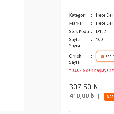
Kategori
Hece Der
Marka
Hece Der
Stok Kodu
D122
Sayfa
160
Sayısı
Örnek
📖
Tadı
Sayfa
*33,02 ₺ den başlayan ta
307,50 ₺
410,00 ₺
|
%25 