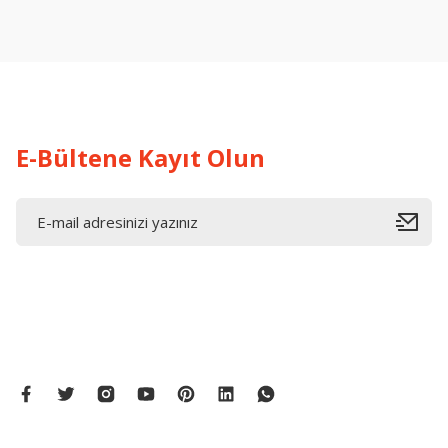
Ürün resmi kalitesiz, bozuk veya görüntülenemiyor.
Ürün açıklamasında eksik bilgiler bulunuyor.
Ürün bilgilerinde hatalar bulunuyor.
Ürün fiyatı diğer sitelerden daha pahalı.
Bu ürüne benzer farklı alternatifler olmalı.
E-Bültene Kayıt Olun