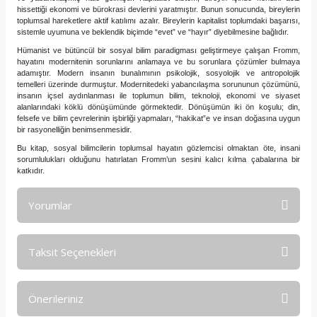
hissettiği ekonomi ve bürokrasi devlerini yaratmıştır. Bunun sonucunda, bireylerin
toplumsal hareketlere aktif katılımı azalır. Bireylerin kapitalist toplumdaki başarısı,
sistemle uyumuna ve beklendik biçimde “evet” ve “hayır” diyebilmesine bağlıdır.
Hümanist ve bütüncül bir sosyal bilim paradigması geliştirmeye çalışan Fromm,
hayatını modernitenin sorunlarını anlamaya ve bu sorunlara çözümler bulmaya
adamıştır. Modern insanın bunalımının psikolojik, sosyolojik ve antropolojik
temelleri üzerinde durmuştur. Modernitedeki yabancılaşma sorununun çözümünü,
insanın içsel aydınlanması ile toplumun bilim, teknoloji, ekonomi ve siyaset
alanlarındaki köklü dönüşümünde görmektedir. Dönüşümün iki ön koşulu; din,
felsefe ve bilim çevrelerinin işbirliği yapmaları, “hakikat”e ve insan doğasına uygun
bir rasyonelliğin benimsenmesidir.
Bu kitap, sosyal bilimcilerin toplumsal hayatın gözlemcisi olmaktan öte, insani
sorumlulukları olduğunu hatırlatan Fromm’un sesini kalıcı kılma çabalarına bir
katkıdır.
Yorumlar
Taksit Seçenekleri
Bu ürüne ilk yorumu siz yapın!
Önerileriniz
Yorum Yaz