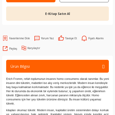
E-Kitap Satın Al
Yorum Yaz
Tavsiye Et
Fiyatı Alarmı
Karşılaştır
Paylaş
Ürün Bilgisi
Erich Fromm, refah toplumunun insanını homo consumens olarak tanımlar. Bu yeni
insanın dini tüketim, mabetleri ise alış-veriş merkezleridir. Modern insan kendisiyle
baş başa kalmaktan korkmaktadır. Bu nedenle ya işle ya da eğlence ile meşguldür.
Her iki durumda da ekonomik bir eylemde bulunur; iş yaparken üretir, eğlenirken
tüketir. Eğlenceden alınan zevk, harcanan paranın miktarıyla ölçülür. Homo
consumens için her şey tüketim ürününe dönüşür. Bu insan kültürü yaşamaz
tüketir,
kitapları okumaz tüketir. Modern insan, kapitalist üretim sisteminden dolayı korkak
ve yabancılaşmış hale gelmiştir. Kapitalist sistem, bireyin içinde kendini aciz