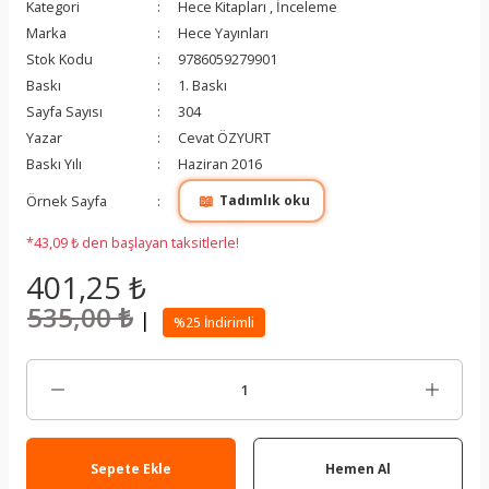
Kategori
Hece Kitapları
,
İnceleme
Marka
Hece Yayınları
Stok Kodu
9786059279901
Baskı
1. Baskı
Sayfa Sayısı
304
Yazar
Cevat ÖZYURT
Baskı Yılı
Haziran 2016
📖
Örnek Sayfa
Tadımlık oku
*43,09 ₺ den başlayan taksitlerle!
401,25 ₺
535,00 ₺
|
%25 İndirimli
Sepete Ekle
Hemen Al