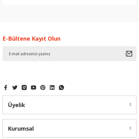
Bu ürünün fiyat bilgisi, resim, ürün açıklamalarında ve diğer
konularda yetersiz gördüğünüz noktaları öneri formunu
kullanarak tarafımıza iletebilirsiniz.
Görüş ve önerileriniz için teşekkür ederiz.
E-Bültene Kayıt Olun
Ürün resmi kalitesiz, bozuk veya görüntülenemiyor.
Ürün açıklamasında eksik bilgiler bulunuyor.
Ürün bilgilerinde hatalar bulunuyor.
Ürün fiyatı diğer sitelerden daha pahalı.
Bu ürüne benzer farklı alternatifler olmalı.
Üyelik
Gönder
Kurumsal