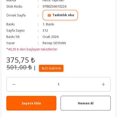
Marka
Hece Yayınları
Stok Kodu
9786256610224
📖
Örnek Sayfa
Tadımlık oku
Baskı
1. Baskı
Sayfa Sayısı
312
Baskı Yılı
Ocak 2024
Yazar
Recep SEYHAN
*40,35 ₺ den başlayan taksitlerle!
375,75 ₺
501,00 ₺
|
%25 İndirimli
Sepete Ekle
Hemen Al