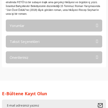
etrafında FETÖ’cü bir subayın trajik ama gerçekçi hikâyesi ve örgütün iç yüzü.
İstanbul Bahçelievler Belediyesinin düzenlediği 15 Temmuz Roman Yarışmasında
“Jüri Özel Ödülü”ne (2018) lâyık görülen roman, usta hikâyeci Recep Seyhan’ın
usta işi bir romanı.
Yorumlar
Taksit Seçenekleri
Bu ürüne ilk yorumu siz yapın!
Önerileriniz
Yorum Yaz
Bu ürünün fiyat bilgisi, resim, ürün açıklamalarında ve diğer
konularda yetersiz gördüğünüz noktaları öneri formunu
kullanarak tarafımıza iletebilirsiniz.
Görüş ve önerileriniz için teşekkür ederiz.
E-Bültene Kayıt Olun
Ürün resmi kalitesiz, bozuk veya görüntülenemiyor.
Ürün açıklamasında eksik bilgiler bulunuyor.