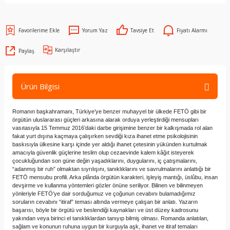
Yorum Yaz
Tavsiye Et
Fiyatı Alarmı
Karşılaştır
Paylaş
Ürün Bilgisi
Romanın başkahramanı, Türkiye’ye benzer muhayyel bir ülkede FETÖ gibi bir
örgütün uluslararası güçleri arkasına alarak orduya yerleştirdiği mensupları
vasıtasıyla 15 Temmuz 2016’daki darbe girişimine benzer bir kalkışmada rol alan
fakat yurt dışına kaçmaya çalışırken sevdiği kıza ihanet etme psikolojisinin
baskısıyla ülkesine karşı içinde yer aldığı ihanet çetesinin yükünden kurtulmak
amacıyla güvenlik güçlerine teslim olup cezaevinde kalem kâğıt isteyerek
çocukluğundan son güne değin yaşadıklarını, duygularını, iç çatışmalarını,
“adanmış bir ruh” olmaktan sıyrılışını, tanıklıklarını ve savrulmalarını anlattığı bir
FETÖ mensubu profili. Arka plânda örgütün karakteri, işleyiş mantığı, üslûbu, insan
devşirme ve kullanma yöntemleri gözler önüne seriliyor. Bilinen ve bilinmeyen
yönleriyle FETÖ’ye dair sorduğumuz ve çoğunun cevabını bulamadığımız
soruların cevabını “itiraf” teması altında vermeye çalışan bir anlatı. Yazarın
başarısı, böyle bir örgütü ve beslendiği kaynakları ve üst düzey kadrosunu
yakından veya birinci el tanıklıklardan tanıyıp bilmiş olması. Romanda anlatılan,
sağlam ve konunun ruhuna uygun bir kurguyla aşk, ihanet ve itiraf temaları