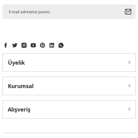
Ürün açıklamasında eksik bilgiler bulunuyor.
Ürün bilgilerinde hatalar bulunuyor.
Ürün fiyatı diğer sitelerden daha pahalı.
Bu ürüne benzer farklı alternatifler olmalı.
Üyelik
Gönder
Kurumsal
Alışveriş