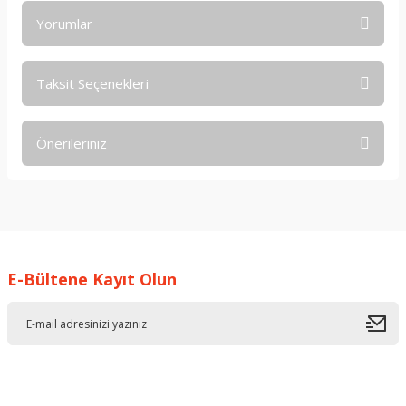
Yorumlar
Taksit Seçenekleri
Bu ürüne ilk yorumu siz yapın!
Önerileriniz
Yorum Yaz
Bu ürünün fiyat bilgisi, resim, ürün açıklamalarında ve diğer
konularda yetersiz gördüğünüz noktaları öneri formunu
kullanarak tarafımıza iletebilirsiniz.
Görüş ve önerileriniz için teşekkür ederiz.
E-Bültene Kayıt Olun
Ürün resmi kalitesiz, bozuk veya görüntülenemiyor.
Ürün açıklamasında eksik bilgiler bulunuyor.
Ürün bilgilerinde hatalar bulunuyor.
Ürün fiyatı diğer sitelerden daha pahalı.
Bu ürüne benzer farklı alternatifler olmalı.