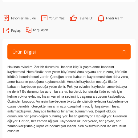
Yorum Yaz
Tavsiye Et
Fiyatı Alarmı
Karşılaştır
Paylaş
Ürün Bilgisi
Haklısın evladım. Zor bir durum bu. İnsanın küçük yaşta anne-babasını
kaybetmesi. Hem öksüz hem yetim büyümesi. Ama hayatta zorun zoru, kötünün
kötüsü, beterin beteri vardır. Çocuğun anne-babasını kaybetmesinden daha zoru,
anne-babanın çocuğunu kaybetmesidir. Annesini kaybeden çocuğa öksüz,
babasını kaybeden çocuğa yetim denir. Peki ya evladını kaybeden anne-babaya
ne denir? Bu durumu, bu acıyı, bu sızıyı, bu derdi, bu ıstırabı ifade etmek için
kelime yoktur evladım. İnsan var olma sevincini, yaşama arzusunu kaybediyor.
Özünden kopuyor. Annesini kaybedene öksüz dendiği gibi evladını kaybedene de
özsüz denebilir. Gerçekten insanın özü, özeği kalmıyor. İçi boşalıyor. Hayat
anlamsızlaşıyor. Dünyada herhangi bir amaç bulunamıyor. Değerli olduğu
düşünülen her şeyin değeri buharlaşıyor. İnsan gülemiyor. Hep ağlıyor. Gülerken
ağlıyor. Her an, her zaman ağlıyor. Kaybedilen öz, her yerde, her şeyde, her
zaman karşısına çıkıyor ve bocalatıyor insanı. Sen öksüzsün ben ise özsüzüm
evladım.