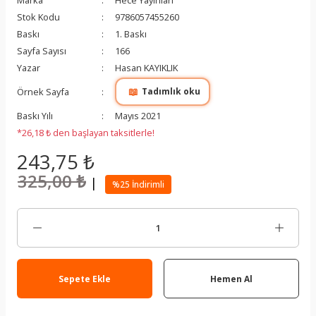
Marka
Hece Yayınları
Stok Kodu
9786057455260
Baskı
1. Baskı
Sayfa Sayısı
166
Yazar
Hasan KAYIKLIK
📖
Örnek Sayfa
Tadımlık oku
Baskı Yılı
Mayıs 2021
*26,18 ₺ den başlayan taksitlerle!
243,75 ₺
325,00 ₺
|
%25 İndirimli
Sepete Ekle
Hemen Al