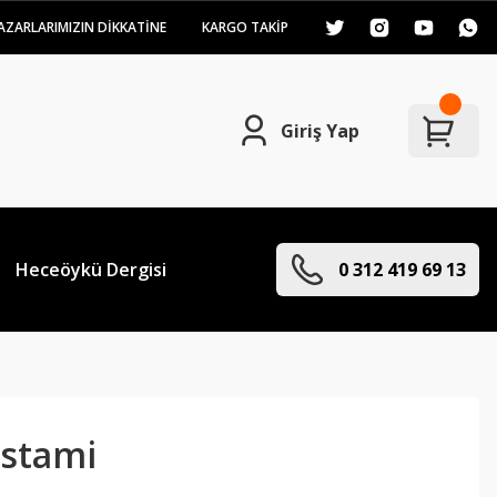
AZARLARIMIZIN DİKKATİNE
KARGO TAKİP
Giriş Yap
Heceöykü Dergisi
0 312 419 69 13
istami