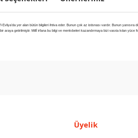
’l-Evliya
’da yer alan bütün bilgileri ihtiva eder. Bunun çok az istisnası vardır. Bunun yanısıra 
 araya getirilmiştir. Millî irfana bu bilgi ve menkıbeleri kazandırmaya bizi vasıta kılan yüc
arda yetersiz gördüğünüz noktaları öneri formunu kullanarak tarafımıza ilet
Bu ürüne ilk yorumu siz yapın!
Yorum Yaz
Üyelik