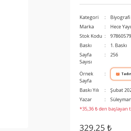
Kategori
Biyografi
Marka
Hece Yayı
Stok Kodu
9786057
Baskı
1. Baskı
Sayfa
256
Sayısı
Örnek
📖
Tadı
Sayfa
Baskı Yılı
Şubat 20
Yazar
Süleyma
*35,36 ₺ den başlayan ta
329,25 ₺