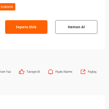
İndirimli
Sepete Ekle
Hemen Al
rum Yaz
Tavsiye Et
Fiyatı Alarmı
Paylaş