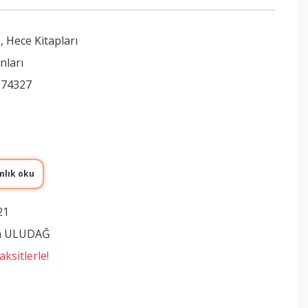
,
Hece Kitapları
nları
974327
mlık oku
21
n ULUDAĞ
ksitlerle!