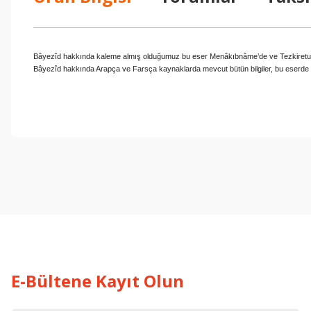
Bâyezîd hakkında kaleme almış olduğumuz bu eser
Menâkıbnâme
’de ve
Tezkiretu
Bâyezîd hakkında Arapça ve Farsça kaynaklarda mevcut bütün bilgiler, bu eserde bir
Bu ürünün fiyat bilgisi, resim, ürün açıklamalarında ve diğer konul
Görüş ve önerileriniz için teşekkür ederiz.
Ürün resmi kalitesiz, bozuk veya görüntülenemiyor.
Ürün açıklamasında eksik bilgiler bulunuyor.
Ürün bilgilerinde hatalar bulunuyor.
Ürün fiyatı diğer sitelerden daha pahalı.
Bu ürüne benzer farklı alternatifler olmalı.
E-Bültene Kayıt Olun