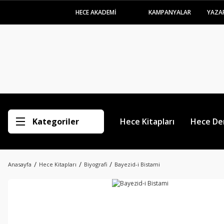
HECE AKADEMİ
KAMPANYALAR
YAZA
Kategoriler
Hece Kitapları
Hece Der
Anasayfa
Hece Kitapları
Biyografi
Bayezid-i Bistami