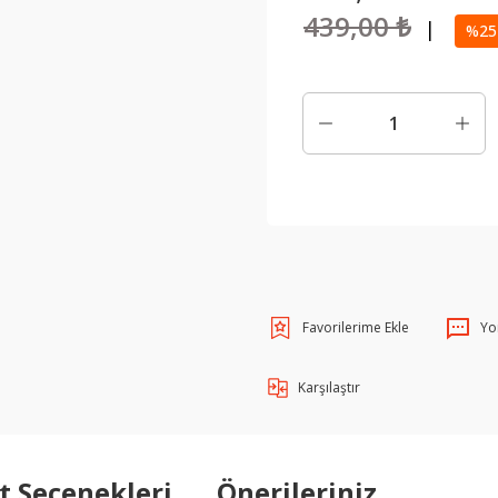
439,00 ₺
|
%25 
Yo
Karşılaştır
t Seçenekleri
Önerileriniz