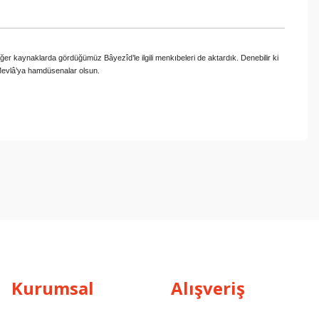
diğer kaynaklarda gördüğümüz Bâyezîd’le ilgili menkıbeleri de aktardık. Denebilir ki
e Mevlâ’ya hamdüsenalar olsun.
ebilirsiniz.
Kurumsal
Alışveriş