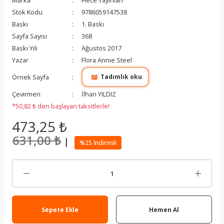
Marka
Hece Yayınları
Stok Kodu
9786059147538
Baskı
1. Baskı
Sayfa Sayısı
368
Baskı Yılı
Ağustos 2017
Yazar
Flora Annie Steel
📖
Örnek Sayfa
Tadımlık oku
Çevirmen
İlhan YILDIZ
*50,82 ₺ den başlayan taksitlerle!
473,25 ₺
631,00 ₺
|
%25 İndirimli
Sepete Ekle
Hemen Al