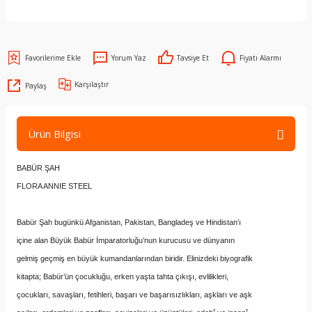
Yorum Yaz
Tavsiye Et
Fiyatı Alarmı
Karşılaştır
Paylaş
Ürün Bilgisi
BABÜR ŞAH
FLORA ANNIE STEEL
Babür Şah bugünkü Afganistan, Pakistan, Bangladeş ve Hindistan’ı
içine alan Büyük Babür İmparatorluğu’nun kurucusu ve dünyanın
gelmiş geçmiş en büyük kumandanlarından biridir. Elinizdeki biyografik
kitapta; Babür’ün çocukluğu, erken yaşta tahta çıkışı, evlilikleri,
çocukları, savaşları, fetihleri, başarı ve başarısızlıkları, aşkları ve aşk