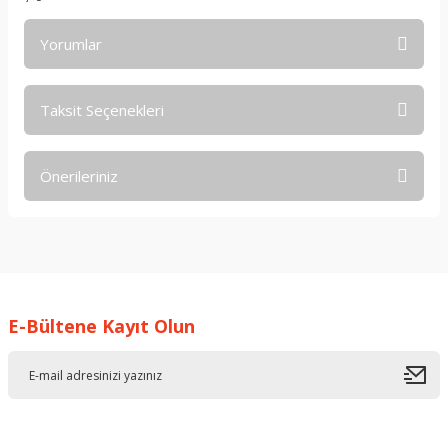
Yorumlar
Taksit Seçenekleri
Bu ürüne ilk yorumu siz yapın!
Önerileriniz
Yorum Yaz
Bu ürünün fiyat bilgisi, resim, ürün açıklamalarında ve diğer
konularda yetersiz gördüğünüz noktaları öneri formunu
kullanarak tarafımıza iletebilirsiniz.
Görüş ve önerileriniz için teşekkür ederiz.
E-Bültene Kayıt Olun
Ürün resmi kalitesiz, bozuk veya görüntülenemiyor.
Ürün açıklamasında eksik bilgiler bulunuyor.
Ürün bilgilerinde hatalar bulunuyor.
Ürün fiyatı diğer sitelerden daha pahalı.
Bu ürüne benzer farklı alternatifler olmalı.