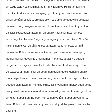
acıları, erdemleri ve zaafları, sevinçleri ve üzüntüleri, edebî ve insanî
bir bakış açısıyla anlatılmaktadır. Türk-İslam ve Hindistan tarihine
meraklı okurlar için pek çok ilginç ayrıntının yanı sıra, Babür'ün bazı
şiirleri de dâhil olmak üzere pek çok manzume ve özdeyişle de bezeli
bu kitap; tarih, biyografi ve roman okumaktan zevk alan okuyucuların
da ilgisini çekecektir. Babür’ün en büyük hayranlarından biri olan
ve uzun yıllar Hindistan’da yaşayan İngiliz yazar Flora Annie Steel’in
kaleminden çıkan ve ağırlıklı olarak Babürnâme'nin esas alındığı
bu kitapta; Babür’ün kahramanlıklarının yanı sıra, onun insaniyeti,
inceliği, şairliği, duyarlılığı, merhameti, metaneti, asaleti ve adaleti
de çarpıcı bir biçimde anlatılmaktadır. Anne tarafından Cengiz Han
ve baba tarafından Timur’un soyundan gelen, güçlü kişiliği ile büyük
tarihî başarılara imza atan, kahraman, dâhi, sanatçı ve bilge bir Türk
büyüğü olan Babür’ün kendine özgü, ilginç yaşamını merak eden ve bu
çok yönlü kumandanı yakından tanımak isteyenlerin okuması gereken
bir kitap, Babür Şah. Bu eser, kumandan ve fâtih Babür’ün yanı sıra,
insan Babür’ü de anlamak isteyenler için duyarlı bir yazarın samimi bir
çağrısıdır.