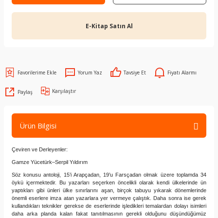
E-Kitap Satın Al
Yorum Yaz
Tavsiye Et
Fiyatı Alarmı
Karşılaştır
Paylaş
Ürün Bilgisi
Çeviren ve Derleyenler:
Gamze Yücetürk–Serpil Yıldırım
Söz konusu antoloji, 15’i Arapçadan, 19’u Farsçadan olmak üzere toplamda 34
öykü içermektedir. Bu yazarları seçerken öncelikli olarak kendi ülkelerinde ün
yaptıkları gibi ünleri ülke sınırlarını aşan, birçok tabuyu yıkarak dönemlerinde
önemli eserlere imza atan yazarlara yer vermeye çalıştık. Daha sonra ise gerek
kullandıkları teknikler gerekse de eserlerinde işledikleri temalardan dolayı isimleri
daha arka planda kalan fakat tanıtılmasının gerekli olduğunu düşündüğümüz