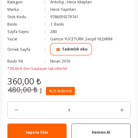
Kategori
Antoloji
,
Hece Kitapları
Marka
Hece Yayınları
Stok Kodu
9786059279741
Baskı
1. Baskı
Sayfa Sayısı
280
Yazar
Gamze YÜCETÜRK ,Serpil YILDIRIM
📖
Örnek Sayfa
Tadımlık oku
Baskı Yılı
Nisan 2016
*38,66 ₺ den başlayan taksitlerle!
360,00 ₺
480,00 ₺
|
%25 İndirimli
Sepete Ekle
Hemen Al