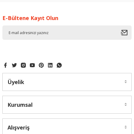
Görüş ve önerileriniz için teşekkür ederiz.
E-Bültene Kayıt Olun
Ürün resmi kalitesiz, bozuk veya görüntülenemiyor.
Ürün açıklamasında eksik bilgiler bulunuyor.
Ürün bilgilerinde hatalar bulunuyor.
Ürün fiyatı diğer sitelerden daha pahalı.
Bu ürüne benzer farklı alternatifler olmalı.
Üyelik
Gönder
Kurumsal
Alışveriş