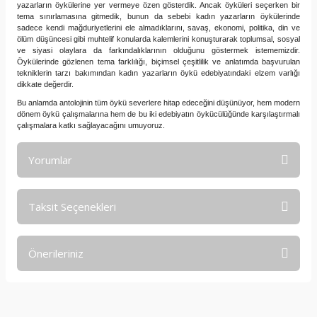
yazarların öykülerine yer vermeye özen gösterdik. Ancak öyküleri seçerken bir
tema sınırlamasına gitmedik, bunun da sebebi kadın yazarların öykülerinde
sadece kendi mağduriyetlerini ele almadıklarını, savaş, ekonomi, politika, din ve
ölüm düşüncesi gibi muhtelif konularda kalemlerini konuşturarak toplumsal, sosyal
ve siyasi olaylara da farkındalıklarının olduğunu göstermek istememizdir.
Öykülerinde gözlenen tema farklılığı, biçimsel çeşitlilik ve anlatımda başvurulan
tekniklerin tarzı bakımından kadın yazarların öykü edebiyatındaki elzem varlığı
dikkate değerdir.
Bu anlamda antolojinin tüm öykü severlere hitap edeceğini düşünüyor, hem modern
dönem öykü çalışmalarına hem de bu iki edebiyatın öykücülüğünde karşılaştırmalı
çalışmalara katkı sağlayacağını umuyoruz.
Yorumlar
Taksit Seçenekleri
Bu ürüne ilk yorumu siz yapın!
Önerileriniz
Yorum Yaz
Bu ürünün fiyat bilgisi, resim, ürün açıklamalarında ve diğer
konularda yetersiz gördüğünüz noktaları öneri formunu
kullanarak tarafımıza iletebilirsiniz.