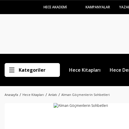
HECE AKADEMİ
KAMPANYALAR
YAZA
Kategoriler
Hece Kitapları
Hece Der
Anasayfa
Hece Kitapları
Anlatı
Alman Göçmenlerin Sohbetleri