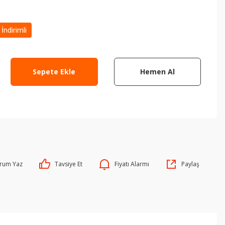
İndirimli
Sepete Ekle
Hemen Al
rum Yaz
Tavsiye Et
Fiyatı Alarmı
Paylaş