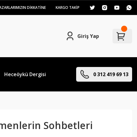
AZARLARIMIZIN DİKKATİNE
KARGO TAKİP
Giriş Yap
Heceöykü Dergisi
0 312 419 69 13
enlerin Sohbetleri