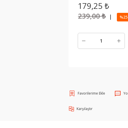
179,25 ₺
239,00 ₺
|
%25 
Yo
Karşılaştır