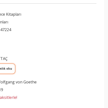
ce Kitapları
nları
547224
YTAÇ
mlık oku
olfgang von Goethe
19
ksitlerle!