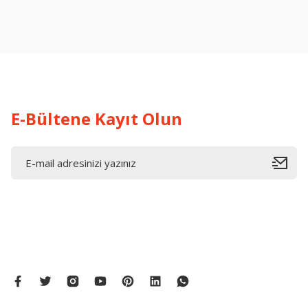
Ürün resmi kalitesiz, bozuk veya görüntülenemiyor.
Ürün açıklamasında eksik bilgiler bulunuyor.
Ürün bilgilerinde hatalar bulunuyor.
Ürün fiyatı diğer sitelerden daha pahalı.
Bu ürüne benzer farklı alternatifler olmalı.
E-Bültene Kayıt Olun