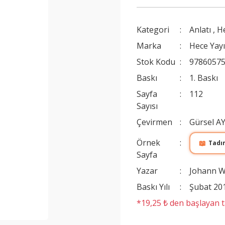
Kategori
Anlatı
,
He
Marka
Hece Yayı
Stok Kodu
9786057
Baskı
1. Baskı
Sayfa
112
Sayısı
Çevirmen
Gürsel A
Örnek
📖
Tadı
Sayfa
Yazar
Johann W
Baskı Yılı
Şubat 20
*19,25 ₺ den başlayan ta