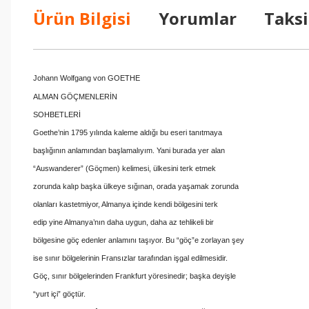
Ürün Bilgisi
Yorumlar
Taksi
Johann Wolfgang von GOETHE
ALMAN GÖÇMENLERİN
SOHBETLERİ
Goethe’nin 1795 yılında kaleme aldığı bu eseri tanıtmaya
başlığının anlamından başlamalıyım. Yani burada yer alan
“Auswanderer” (Göçmen) kelimesi, ülkesini terk etmek
zorunda kalıp başka ülkeye sığınan, orada yaşamak zorunda
olanları kastetmiyor, Almanya içinde kendi bölgesini terk
edip yine Almanya’nın daha uygun, daha az tehlikeli bir
bölgesine göç edenler anlamını taşıyor. Bu “göç”e zorlayan şey
ise sınır bölgelerinin Fransızlar tarafından işgal edilmesidir.
Göç, sınır bölgelerinden Frankfurt yöresinedir; başka deyişle
“yurt içi” göçtür.