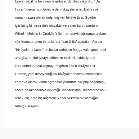
Eserin yazılma hikâyesine gelince: Schiller, çıkardığı “Die
Horen” dergisi için Goethe’den hikâyeler ister. Daha çok
roman yazarı olarak ünlenmişken hikâye türü, Goethe
için ilginç bir nesir türü olacaktır ve zaten bu sıralarda o,
Wilhelm Meister’in Çıraklık Yılları romanıyla uğraşmaktayken
söz konusu davet bir anlamda “yan ürün” olacaktır. Ayrıca
“hikâyeler anlatma”, ki bunlar sohbetin hoşça vakit geçirmeyi
amaçlayan, dolayısıyla dönemin tehlikeli, ciddi siyasal
konularından uzaklaşmayı öngören sözlü hikâyelerdir.
Goethe, yeni deneyeceği bu hikâyeler anlatma meselesine
çerçeve olarak, daha öğrencilik yıllarında okuyup beğendiği,
sonra da Almanca’ya çevirdiği Boccacio’nun Decameron’unu
örnek alır, ama biçimlemede kendi birikimini ve ustalığını
rahatça sergiler.
Bu ürünün fiyat bilgisi, resim, ürün açıklamalarında ve diğer konul
Görüş ve önerileriniz için teşekkür ederiz.