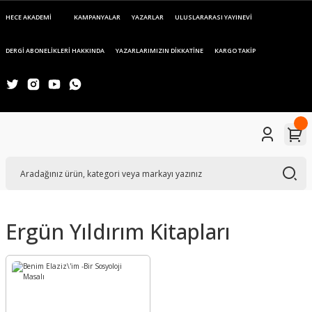
HECE AKADEMİ
KAMPANYALAR
YAZARLAR
ULUSLARARASI YAYINEVİ
DERGİ ABONELİKLERİ HAKKINDA
YAZARLARIMIZIN DİKKATİNE
KARGO TAKİP
Ergün Yıldırım Kitapları